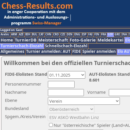
Logged on: Gast
Arabic
ARM
AZE
BIH
BUL
CAT
CHN
CRO
CZE
DEN
ENG
ESP
FAI
FIN
FRA
GER
GRE
INA
I
Home
TurnierDB
Meisterschaft
Foto-Galerie
Meldekartei
El
Turnierschach-Elozahl
Schnellschach-Elozahl
Allgemeines
Turnier anmelden: AUT
FIDE
Spieler anmelden
Elo AU
Willkommen bei den offiziellen Turnierscha
FIDE-Elolisten Stand
AUT-Elolisten Stand
8.601
Personennummer
Nachname
Vorname
Ebene
Bundesland
Spgem./Kreis/Verein
Nur "österreichische" Spieler (Land=A