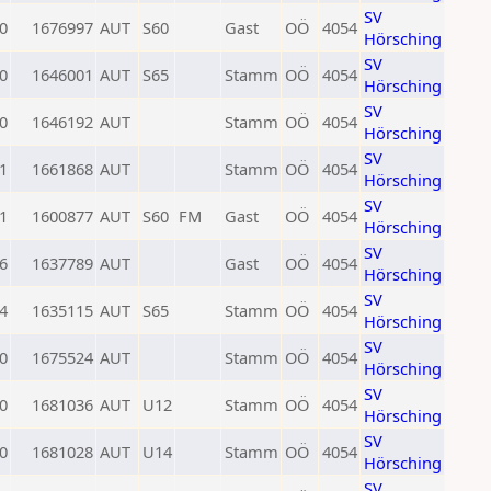
SV
0
1676997
AUT
S60
Gast
OÖ
4054
Hörsching
SV
0
1646001
AUT
S65
Stamm
OÖ
4054
Hörsching
SV
0
1646192
AUT
Stamm
OÖ
4054
Hörsching
SV
1
1661868
AUT
Stamm
OÖ
4054
Hörsching
SV
1
1600877
AUT
S60
FM
Gast
OÖ
4054
Hörsching
SV
6
1637789
AUT
Gast
OÖ
4054
Hörsching
SV
4
1635115
AUT
S65
Stamm
OÖ
4054
Hörsching
SV
0
1675524
AUT
Stamm
OÖ
4054
Hörsching
SV
0
1681036
AUT
U12
Stamm
OÖ
4054
Hörsching
SV
0
1681028
AUT
U14
Stamm
OÖ
4054
Hörsching
SV