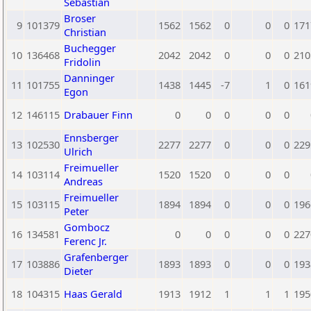
Sebastian
Broser
9
101379
1562
1562
0
0
0
171
Christian
Buchegger
10
136468
2042
2042
0
0
0
210
Fridolin
Danninger
11
101755
1438
1445
-7
1
0
161
Egon
12
146115
Drabauer Finn
0
0
0
0
0
Ennsberger
13
102530
2277
2277
0
0
0
229
Ulrich
Freimueller
14
103114
1520
1520
0
0
0
Andreas
Freimueller
15
103115
1894
1894
0
0
0
196
Peter
Gombocz
16
134581
0
0
0
0
0
227
Ferenc Jr.
Grafenberger
17
103886
1893
1893
0
0
0
193
Dieter
18
104315
Haas Gerald
1913
1912
1
1
1
195