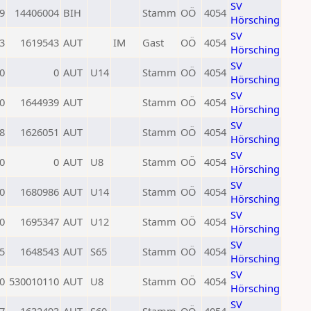
SV
9
14406004
BIH
Stamm
OÖ
4054
Hörsching
SV
3
1619543
AUT
IM
Gast
OÖ
4054
Hörsching
SV
0
0
AUT
U14
Stamm
OÖ
4054
Hörsching
SV
0
1644939
AUT
Stamm
OÖ
4054
Hörsching
SV
8
1626051
AUT
Stamm
OÖ
4054
Hörsching
SV
0
0
AUT
U8
Stamm
OÖ
4054
Hörsching
SV
0
1680986
AUT
U14
Stamm
OÖ
4054
Hörsching
SV
0
1695347
AUT
U12
Stamm
OÖ
4054
Hörsching
SV
5
1648543
AUT
S65
Stamm
OÖ
4054
Hörsching
SV
0
530010110
AUT
U8
Stamm
OÖ
4054
Hörsching
SV