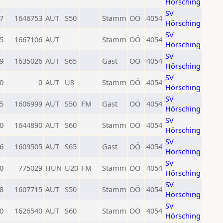
Hörsching
SV
7
1646753
AUT
S50
Stamm
OÖ
4054
Hörsching
SV
5
1667106
AUT
Stamm
OÖ
4054
Hörsching
SV
9
1635026
AUT
S65
Gast
OÖ
4054
Hörsching
SV
0
0
AUT
U8
Stamm
OÖ
4054
Hörsching
SV
5
1606999
AUT
S50
FM
Gast
OÖ
4054
Hörsching
SV
0
1644890
AUT
S60
Stamm
OÖ
4054
Hörsching
SV
6
1609505
AUT
S65
Gast
OÖ
4054
Hörsching
SV
0
775029
HUN
U20
FM
Stamm
OÖ
4054
Hörsching
SV
8
1607715
AUT
S50
Stamm
OÖ
4054
Hörsching
SV
0
1626540
AUT
S60
Stamm
OÖ
4054
Hörsching