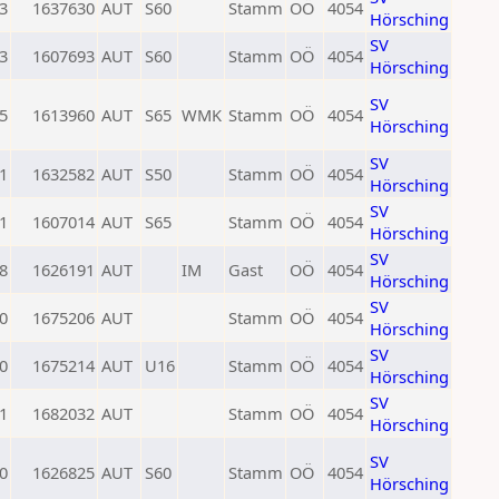
3
1637630
AUT
S60
Stamm
OÖ
4054
Hörsching
SV
3
1607693
AUT
S60
Stamm
OÖ
4054
Hörsching
SV
5
1613960
AUT
S65
WMK
Stamm
OÖ
4054
Hörsching
SV
1
1632582
AUT
S50
Stamm
OÖ
4054
Hörsching
SV
1
1607014
AUT
S65
Stamm
OÖ
4054
Hörsching
SV
8
1626191
AUT
IM
Gast
OÖ
4054
Hörsching
SV
0
1675206
AUT
Stamm
OÖ
4054
Hörsching
SV
0
1675214
AUT
U16
Stamm
OÖ
4054
Hörsching
SV
1
1682032
AUT
Stamm
OÖ
4054
Hörsching
SV
0
1626825
AUT
S60
Stamm
OÖ
4054
Hörsching