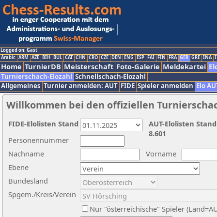
Logged on: Gast
Arabic
ARM
AZE
BIH
BUL
CAT
CHN
CRO
CZE
DEN
ENG
ESP
FAI
FIN
FRA
GER
GRE
INA
I
Home
TurnierDB
Meisterschaft
Foto-Galerie
Meldekartei
El
Turnierschach-Elozahl
Schnellschach-Elozahl
Allgemeines
Turnier anmelden: AUT
FIDE
Spieler anmelden
Elo AU
Willkommen bei den offiziellen Turnierscha
FIDE-Elolisten Stand
AUT-Elolisten Stand
8.601
Personennummer
Nachname
Vorname
Ebene
Bundesland
Spgem./Kreis/Verein
Nur "österreichische" Spieler (Land=A