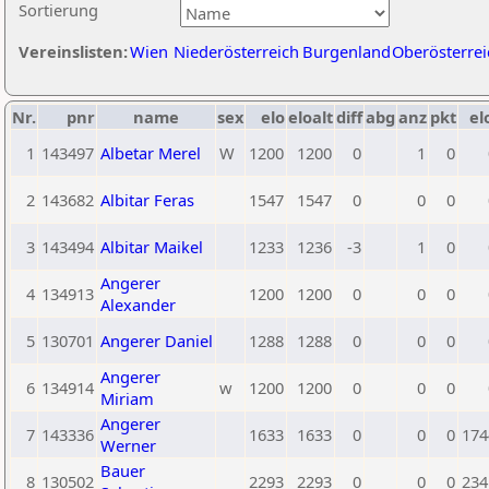
Sortierung
Vereinslisten:
Wien
Niederösterreich
Burgenland
Oberösterrei
Nr.
pnr
name
sex
elo
eloalt
diff
abg
anz
pkt
el
1
143497
Albetar Merel
W
1200
1200
0
1
0
2
143682
Albitar Feras
1547
1547
0
0
0
3
143494
Albitar Maikel
1233
1236
-3
1
0
Angerer
4
134913
1200
1200
0
0
0
Alexander
5
130701
Angerer Daniel
1288
1288
0
0
0
Angerer
6
134914
w
1200
1200
0
0
0
Miriam
Angerer
7
143336
1633
1633
0
0
0
174
Werner
Bauer
8
130502
2293
2293
0
0
0
234