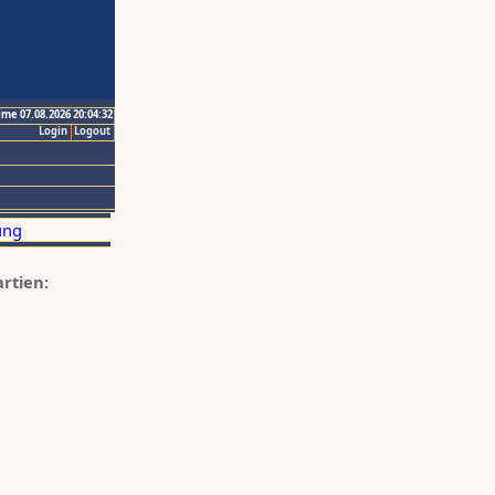
ime 07.08.2026 20:04:32
Login
Logout
artien: