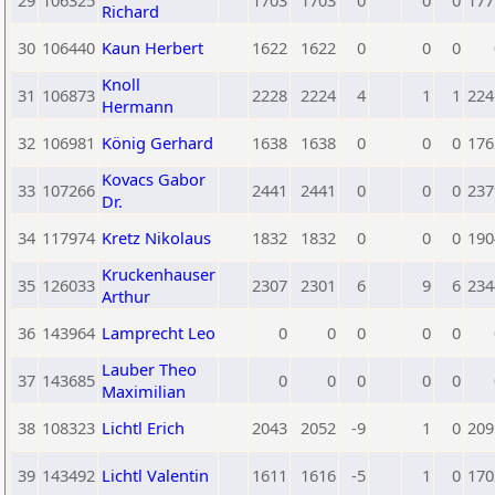
29
106325
1703
1703
0
0
0
177
Richard
30
106440
Kaun Herbert
1622
1622
0
0
0
Knoll
31
106873
2228
2224
4
1
1
224
Hermann
32
106981
König Gerhard
1638
1638
0
0
0
176
Kovacs Gabor
33
107266
2441
2441
0
0
0
237
Dr.
34
117974
Kretz Nikolaus
1832
1832
0
0
0
190
Kruckenhauser
35
126033
2307
2301
6
9
6
234
Arthur
36
143964
Lamprecht Leo
0
0
0
0
0
Lauber Theo
37
143685
0
0
0
0
0
Maximilian
38
108323
Lichtl Erich
2043
2052
-9
1
0
209
39
143492
Lichtl Valentin
1611
1616
-5
1
0
170