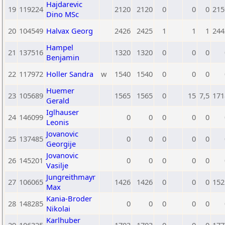
Hajdarevic
19
119224
2120
2120
0
0
0
215
Dino MSc
20
104549
Halvax Georg
2426
2425
1
1
1
244
Hampel
21
137516
1320
1320
0
0
0
Benjamin
22
117972
Holler Sandra
w
1540
1540
0
0
0
Huemer
23
105689
1565
1565
0
15
7,5
171
Gerald
Iglhauser
24
146099
0
0
0
0
0
Leonis
Jovanovic
25
137485
0
0
0
0
0
Georgije
Jovanovic
26
145201
0
0
0
0
0
Vasilje
Jungreithmayr
27
106065
1426
1426
0
0
0
152
Max
Kania-Broder
28
148285
0
0
0
0
0
Nikolai
Karlhuber