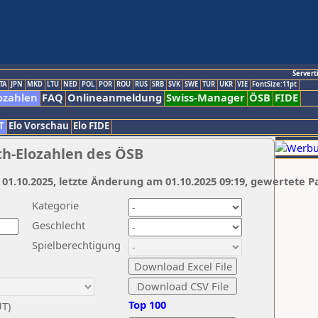
Servert
TA
JPN
MKD
LTU
NED
POL
POR
ROU
RUS
SRB
SVK
SWE
TUR
UKR
VIE
FontSize:11pt
ozahlen
FAQ
Onlineanmeldung
Swiss-Manager
ÖSB
FIDE
T
Elo Vorschau
Elo FIDE
ch-Elozahlen des ÖSB
 01.10.2025, letzte Änderung am 01.10.2025 09:19, gewertete P
Kategorie
Geschlecht
Spielberechtigung
Top 100
UT)