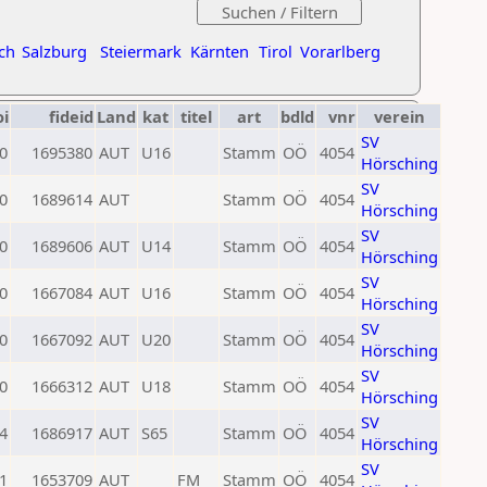
ch
Salzburg
Steiermark
Kärnten
Tirol
Vorarlberg
oi
fideid
Land
kat
titel
art
bdld
vnr
verein
SV
0
1695380
AUT
U16
Stamm
OÖ
4054
Hörsching
SV
0
1689614
AUT
Stamm
OÖ
4054
Hörsching
SV
0
1689606
AUT
U14
Stamm
OÖ
4054
Hörsching
SV
0
1667084
AUT
U16
Stamm
OÖ
4054
Hörsching
SV
0
1667092
AUT
U20
Stamm
OÖ
4054
Hörsching
SV
0
1666312
AUT
U18
Stamm
OÖ
4054
Hörsching
SV
4
1686917
AUT
S65
Stamm
OÖ
4054
Hörsching
SV
1
1653709
AUT
FM
Stamm
OÖ
4054