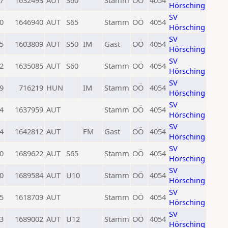
7
1632493
AUT
S60
Stamm
OÖ
4054
Hörsching
SV
0
1646940
AUT
S65
Stamm
OÖ
4054
Hörsching
SV
5
1603809
AUT
S50
IM
Gast
OÖ
4054
Hörsching
SV
2
1635085
AUT
S60
Stamm
OÖ
4054
Hörsching
SV
9
716219
HUN
IM
Stamm
OÖ
4054
Hörsching
SV
4
1637959
AUT
Stamm
OÖ
4054
Hörsching
SV
4
1642812
AUT
FM
Gast
OÖ
4054
Hörsching
SV
0
1689622
AUT
S65
Stamm
OÖ
4054
Hörsching
SV
0
1689584
AUT
U10
Stamm
OÖ
4054
Hörsching
SV
5
1618709
AUT
Stamm
OÖ
4054
Hörsching
SV
3
1689002
AUT
U12
Stamm
OÖ
4054
Hörsching