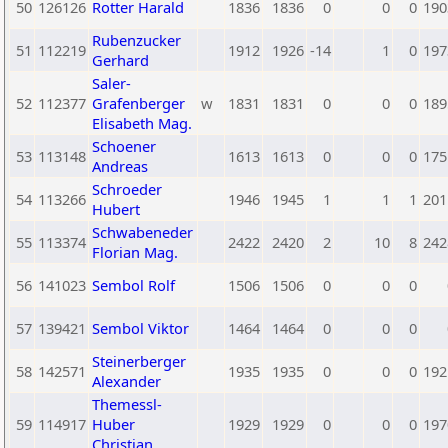
50
126126
Rotter Harald
1836
1836
0
0
0
190
Rubenzucker
51
112219
1912
1926
-14
1
0
197
Gerhard
Saler-
52
112377
Grafenberger
w
1831
1831
0
0
0
189
Elisabeth Mag.
Schoener
53
113148
1613
1613
0
0
0
175
Andreas
Schroeder
54
113266
1946
1945
1
1
1
201
Hubert
Schwabeneder
55
113374
2422
2420
2
10
8
242
Florian Mag.
56
141023
Sembol Rolf
1506
1506
0
0
0
57
139421
Sembol Viktor
1464
1464
0
0
0
Steinerberger
58
142571
1935
1935
0
0
0
192
Alexander
Themessl-
59
114917
Huber
1929
1929
0
0
0
197
Christian