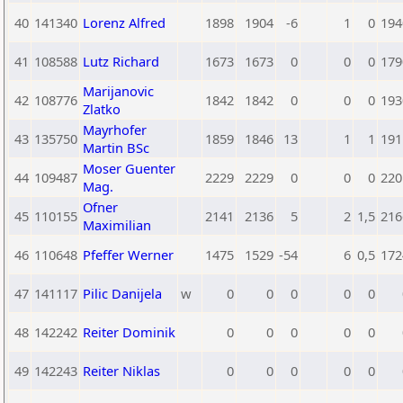
40
141340
Lorenz Alfred
1898
1904
-6
1
0
194
41
108588
Lutz Richard
1673
1673
0
0
0
179
Marijanovic
42
108776
1842
1842
0
0
0
193
Zlatko
Mayrhofer
43
135750
1859
1846
13
1
1
191
Martin BSc
Moser Guenter
44
109487
2229
2229
0
0
0
220
Mag.
Ofner
45
110155
2141
2136
5
2
1,5
216
Maximilian
46
110648
Pfeffer Werner
1475
1529
-54
6
0,5
172
47
141117
Pilic Danijela
w
0
0
0
0
0
48
142242
Reiter Dominik
0
0
0
0
0
49
142243
Reiter Niklas
0
0
0
0
0