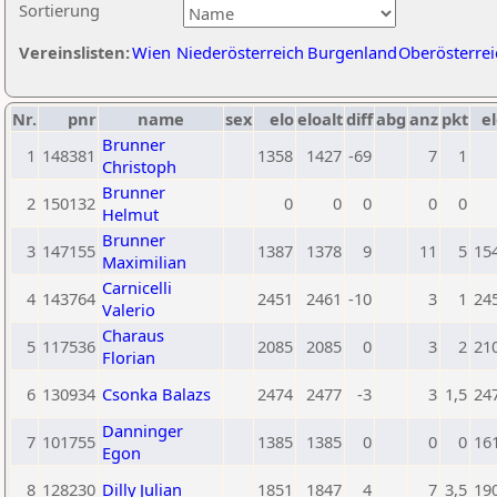
Sortierung
Vereinslisten:
Wien
Niederösterreich
Burgenland
Oberösterrei
Nr.
pnr
name
sex
elo
eloalt
diff
abg
anz
pkt
el
Brunner
1
148381
1358
1427
-69
7
1
Christoph
Brunner
2
150132
0
0
0
0
0
Helmut
Brunner
3
147155
1387
1378
9
11
5
15
Maximilian
Carnicelli
4
143764
2451
2461
-10
3
1
24
Valerio
Charaus
5
117536
2085
2085
0
3
2
21
Florian
6
130934
Csonka Balazs
2474
2477
-3
3
1,5
24
Danninger
7
101755
1385
1385
0
0
0
16
Egon
8
128230
Dilly Julian
1851
1847
4
7
3,5
19