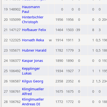
Hausmann
19
148902
0
0
0
0
0
Paul
Hinterbichler
20
105099
1956
1956
0
0
0
20
Christoph
21
147127
Hofbauer Felix
1464
1503
-39
8
3
22
122325
Horvath Reka
w
1914
1911
3
1
0,5
19
23
105671
Hubner Harald
1782
1779
3
1
0,5
18
24
106377
Kaspar Jonas
1890
1890
0
0
0
19
Kepplinger
25
106492
1934
1927
7
1
1
19
Lukas
26
106587
Kilgus Georg
2358
2352
6
2
1,5
23
Klinglmueller
27
106761
1675
1675
0
0
0
Alfred
Klinglmueller
28
106762
1772
1772
0
0
0
18
Andreas DI