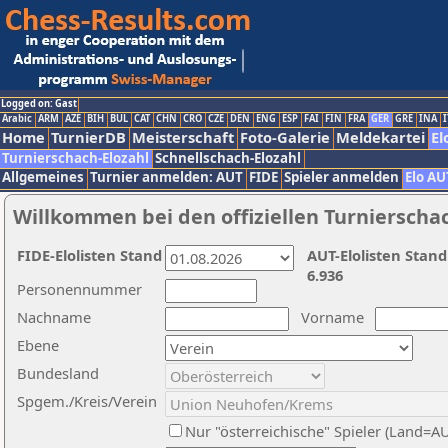
Logged on: Gast
Arabic
ARM
AZE
BIH
BUL
CAT
CHN
CRO
CZE
DEN
ENG
ESP
FAI
FIN
FRA
GER
GRE
INA
I
Home
TurnierDB
Meisterschaft
Foto-Galerie
Meldekartei
El
Turnierschach-Elozahl
Schnellschach-Elozahl
Allgemeines
Turnier anmelden: AUT
FIDE
Spieler anmelden
Elo AU
Willkommen bei den offiziellen Turnierscha
FIDE-Elolisten Stand
AUT-Elolisten Stand
6.936
Personennummer
Nachname
Vorname
Ebene
Bundesland
Spgem./Kreis/Verein
Nur "österreichische" Spieler (Land=A