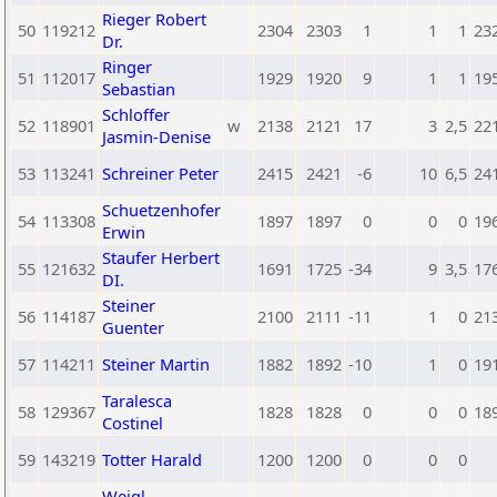
Rieger Robert
50
119212
2304
2303
1
1
1
23
Dr.
Ringer
51
112017
1929
1920
9
1
1
19
Sebastian
Schloffer
52
118901
w
2138
2121
17
3
2,5
22
Jasmin-Denise
53
113241
Schreiner Peter
2415
2421
-6
10
6,5
24
Schuetzenhofer
54
113308
1897
1897
0
0
0
19
Erwin
Staufer Herbert
55
121632
1691
1725
-34
9
3,5
17
DI.
Steiner
56
114187
2100
2111
-11
1
0
21
Guenter
57
114211
Steiner Martin
1882
1892
-10
1
0
19
Taralesca
58
129367
1828
1828
0
0
0
18
Costinel
59
143219
Totter Harald
1200
1200
0
0
0
Weigl