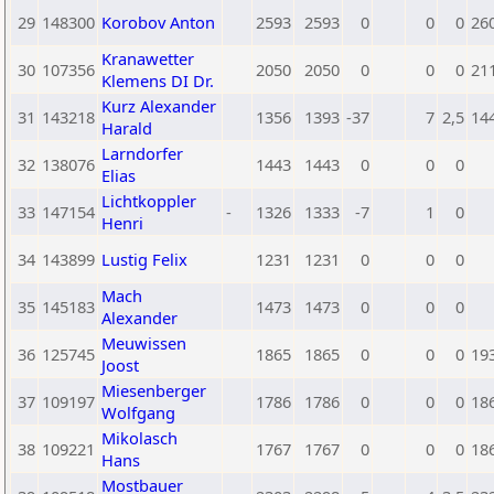
29
148300
Korobov Anton
2593
2593
0
0
0
26
Kranawetter
30
107356
2050
2050
0
0
0
21
Klemens DI Dr.
Kurz Alexander
31
143218
1356
1393
-37
7
2,5
14
Harald
Larndorfer
32
138076
1443
1443
0
0
0
Elias
Lichtkoppler
33
147154
-
1326
1333
-7
1
0
Henri
34
143899
Lustig Felix
1231
1231
0
0
0
Mach
35
145183
1473
1473
0
0
0
Alexander
Meuwissen
36
125745
1865
1865
0
0
0
19
Joost
Miesenberger
37
109197
1786
1786
0
0
0
18
Wolfgang
Mikolasch
38
109221
1767
1767
0
0
0
18
Hans
Mostbauer