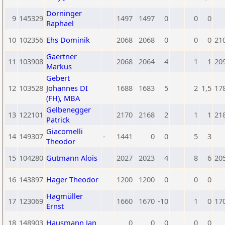
Dorninger
9
145329
1497
1497
0
0
0
Raphael
10
102356
Ehs Dominik
2068
2068
0
0
0
21
Gaertner
11
103908
2068
2064
4
1
1
20
Markus
Gebert
12
103528
Johannes DI
1688
1683
5
2
1,5
17
(FH), MBA
Gelbenegger
13
122101
2170
2168
2
1
1
21
Patrick
Giacomelli
14
149307
-
1441
0
0
5
3
Theodor
15
104280
Gutmann Alois
2027
2023
4
8
6
20
16
143897
Hager Theodor
1200
1200
0
0
0
Hagmüller
17
123069
1660
1670
-10
1
0
17
Ernst
18
148903
Hausmann Jan
0
0
0
0
0