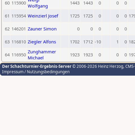
60
115900
1443
1443
0
0
0
Wolfgang
61
115954
Weinzierl Josef
1725
1725
0
0
0
17
62
146201
Zauner Simon
0
0
0
0
0
63
116810
Ziegler Alfons
1702
1712
-10
1
0
18
Zunghammer
64
116950
1923
1923
0
0
0
19
Michael
Der Schachturnier-Ergebnis-Server
© 2006-2026 Heinz Herzog
, CMS
Impressum / Nutzungsbedingungen