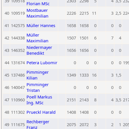
39
109518
2303
2298
5
4
3,5
23
Florian MSc
Mostbauer
40
109519
2226
2215
11
3
2,5
22
Maximilian
41
142575
Müller Hannes
1658
1658
0
0
0
Müller
42
144338
1507
1501
6
7
4
Maximilian
Niedermayer
43
146352
1656
1656
0
0
0
Benedikt
44
131674
Petera Lubomir
0
0
0
0
0
19
Pimminger
45
137486
1349
1333
16
3
1,5
Kilian
Pimminger
46
140047
0
0
0
0
0
Tristan
Poell Markus
47
110960
2151
2143
8
4
3,5
21
Ing. MSc
48
111302
Prueckl Harald
1408
1408
0
0
0
Rechberger
49
111675
2075
2072
3
2
1
20
Franz