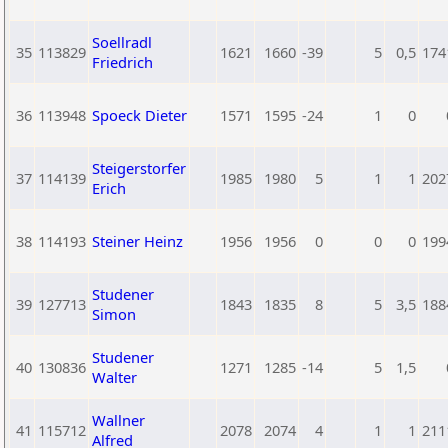
Soellradl
35
113829
1621
1660
-39
5
0,5
174
Friedrich
36
113948
Spoeck Dieter
1571
1595
-24
1
0
Steigerstorfer
37
114139
1985
1980
5
1
1
202
Erich
38
114193
Steiner Heinz
1956
1956
0
0
0
199
Studener
39
127713
1843
1835
8
5
3,5
188
Simon
Studener
40
130836
1271
1285
-14
5
1,5
Walter
Wallner
41
115712
2078
2074
4
1
1
211
Alfred