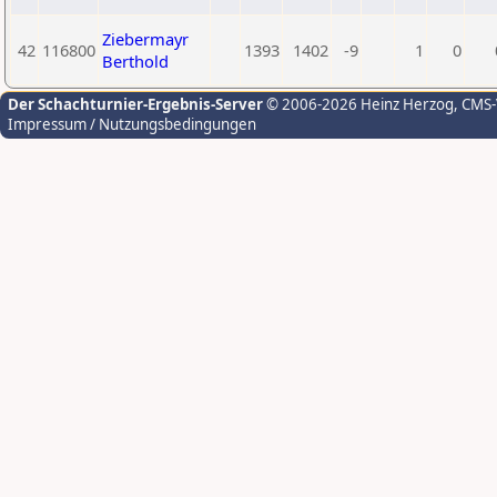
Ziebermayr
42
116800
1393
1402
-9
1
0
Berthold
Der Schachturnier-Ergebnis-Server
© 2006-2026 Heinz Herzog
, CMS
Impressum / Nutzungsbedingungen