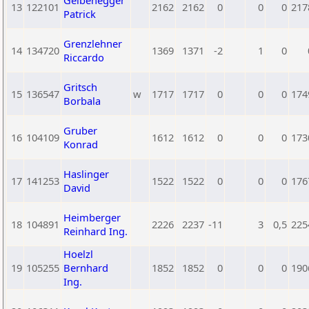
Gelbenegger
13
122101
2162
2162
0
0
0
217
Patrick
Grenzlehner
14
134720
1369
1371
-2
1
0
Riccardo
Gritsch
15
136547
w
1717
1717
0
0
0
174
Borbala
Gruber
16
104109
1612
1612
0
0
0
173
Konrad
Haslinger
17
141253
1522
1522
0
0
0
176
David
Heimberger
18
104891
2226
2237
-11
3
0,5
225
Reinhard Ing.
Hoelzl
19
105255
Bernhard
1852
1852
0
0
0
190
Ing.