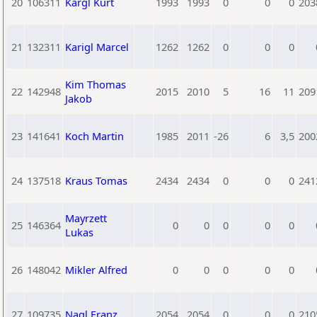
20
106311
Kargl Kurt
1993
1993
0
0
0
203
21
132311
Karigl Marcel
1262
1262
0
0
0
Kim Thomas
22
142948
2015
2010
5
16
11
209
Jakob
23
141641
Koch Martin
1985
2011
-26
6
3,5
200
24
137518
Kraus Tomas
2434
2434
0
0
0
241
Mayrzett
25
146364
0
0
0
0
0
Lukas
26
148042
Mikler Alfred
0
0
0
0
0
27
109735
Nagl Franz
2054
2054
0
0
0
210