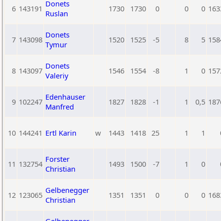
Donets
6
143191
1730
1730
0
0
0
163
Ruslan
Donets
7
143098
1520
1525
-5
8
5
158
Tymur
Donets
8
143097
1546
1554
-8
1
0
157
Valeriy
Edenhauser
9
102247
1827
1828
-1
1
0,5
187
Manfred
10
144241
Ertl Karin
w
1443
1418
25
1
1
Forster
11
132754
1493
1500
-7
1
0
Christian
Gelbenegger
12
123065
1351
1351
0
0
0
168
Christian