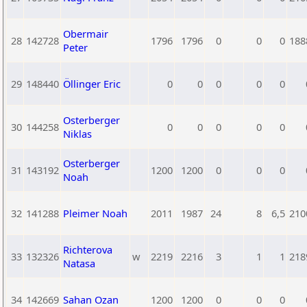
Obermair
28
142728
1796
1796
0
0
0
188
Peter
29
148440
Öllinger Eric
0
0
0
0
0
Osterberger
30
144258
0
0
0
0
0
Niklas
Osterberger
31
143192
1200
1200
0
0
0
Noah
32
141288
Pleimer Noah
2011
1987
24
8
6,5
210
Richterova
33
132326
w
2219
2216
3
1
1
218
Natasa
34
142669
Sahan Ozan
1200
1200
0
0
0