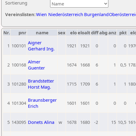
Sortierung
Vereinslisten:
Wien
Niederösterreich
Burgenland
Oberösterrei
Nr.
pnr
name
sex
elo
eloalt
diff
abg
anz
pkt
el
Aigner
1
100101
1921
1921
0
0
0
197
Gerhard Ing.
Almer
2
100168
1674
1668
6
1
0,5
178
Guenter
Brandstetter
3
101280
1715
1709
6
1
1
180
Horst Mag.
Braunsberger
4
101304
1601
1601
0
0
0
Erich
5
143095
Donets Alina
w
1678
1680
-2
15
10,5
161