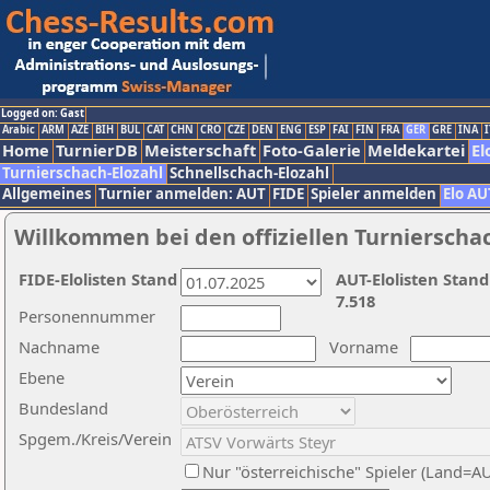
Logged on: Gast
Arabic
ARM
AZE
BIH
BUL
CAT
CHN
CRO
CZE
DEN
ENG
ESP
FAI
FIN
FRA
GER
GRE
INA
I
Home
TurnierDB
Meisterschaft
Foto-Galerie
Meldekartei
El
Turnierschach-Elozahl
Schnellschach-Elozahl
Allgemeines
Turnier anmelden: AUT
FIDE
Spieler anmelden
Elo AU
Willkommen bei den offiziellen Turnierscha
FIDE-Elolisten Stand
AUT-Elolisten Stand
7.518
Personennummer
Nachname
Vorname
Ebene
Bundesland
Spgem./Kreis/Verein
Nur "österreichische" Spieler (Land=A