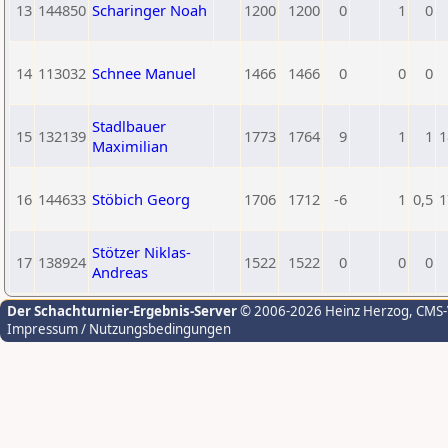
13
144850
Scharinger Noah
1200
1200
0
1
0
14
113032
Schnee Manuel
1466
1466
0
0
0
Stadlbauer
15
132139
1773
1764
9
1
1
1
Maximilian
16
144633
Stöbich Georg
1706
1712
-6
1
0,5
1
Stötzer Niklas-
17
138924
1522
1522
0
0
0
Andreas
Der Schachturnier-Ergebnis-Server
© 2006-2026 Heinz Herzog
, CMS
Impressum / Nutzungsbedingungen