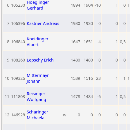
Hoeglinger
6
105230
1894
1904
-10
1
0
1
Gerhard
7
106396
Kastner Andreas
1930
1930
0
0
0
Kneidinger
8
106840
1647
1651
-4
1
0,5
Albert
9
108260
Lepschy Erich
1480
1480
0
0
0
Mittermayr
10
109326
1539
1516
23
1
1
1
Johann
Reisinger
11
111803
1478
1484
-6
1
0,5
Wolfgang
Scharinger
12
146928
w
0
0
0
0
0
Michaela