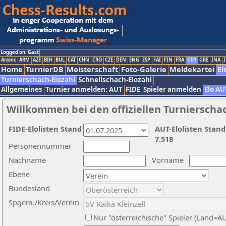
Logged on: Gast
Arabic
ARM
AZE
BIH
BUL
CAT
CHN
CRO
CZE
DEN
ENG
ESP
FAI
FIN
FRA
GER
GRE
INA
I
Home
TurnierDB
Meisterschaft
Foto-Galerie
Meldekartei
El
Turnierschach-Elozahl
Schnellschach-Elozahl
Allgemeines
Turnier anmelden: AUT
FIDE
Spieler anmelden
Elo AU
Willkommen bei den offiziellen Turnierscha
FIDE-Elolisten Stand
AUT-Elolisten Stand
7.518
Personennummer
Nachname
Vorname
Ebene
Bundesland
Spgem./Kreis/Verein
Nur "österreichische" Spieler (Land=A