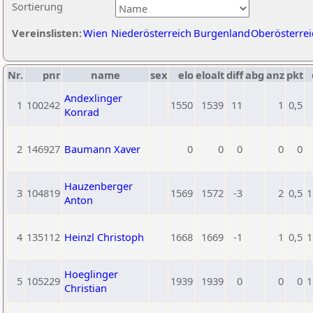
Sortierung
Vereinslisten:
Wien
Niederösterreich
Burgenland
Oberösterrei
Nr.
pnr
name
sex
elo
eloalt
diff
abg
anz
pkt
Andexlinger
1
100242
1550
1539
11
1
0,5
Konrad
2
146927
Baumann Xaver
0
0
0
0
0
Hauzenberger
3
104819
1569
1572
-3
2
0,5
1
Anton
4
135112
Heinzl Christoph
1668
1669
-1
1
0,5
1
Hoeglinger
5
105229
1939
1939
0
0
0
1
Christian