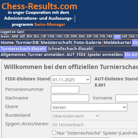
Logged on: Gast
Arabic
ARM
AZE
BIH
BUL
CAT
CHN
CRO
CZE
DEN
ENG
ESP
FAI
FIN
FRA
GER
GRE
INA
I
Home
TurnierDB
Meisterschaft
Foto-Galerie
Meldekartei
El
Turnierschach-Elozahl
Schnellschach-Elozahl
Allgemeines
Turnier anmelden: AUT
FIDE
Spieler anmelden
Elo AU
Willkommen bei den offiziellen Turnierscha
FIDE-Elolisten Stand
AUT-Elolisten Stand
8.601
Personennummer
Nachname
Vorname
Ebene
Bundesland
Spgem./Kreis/Verein
Nur "österreichische" Spieler (Land=A