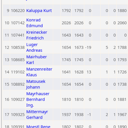
9
106220
Kaluppa Kurt
1792
1792
0
0
0
1880
Konrad
10
107142
2026
2026
0
0
0
2060
Edmund
Kreinecker
11
107441
1643
1643
0
0
0
0
Friedrich
Luger
12
108538
1654
1673
-19
5
2
1788
Andreas
Mairhuber
13
108685
1745
1745
0
0
0
1793
Karl
Manzenreiter
14
119102
1641
1628
13
1
1
1726
Klaus
Matousek
15
108892
1654
1654
0
0
0
1738
Johann
Mayrhauser
16
109027
Bernhard
1810
1810
0
0
0
1881
Ing.
Mittermayr
17
109325
1937
1938
-1
2
1
1967
Gerhard
18
109391
Moestl Rene
1802
1802
0
0
0
1890