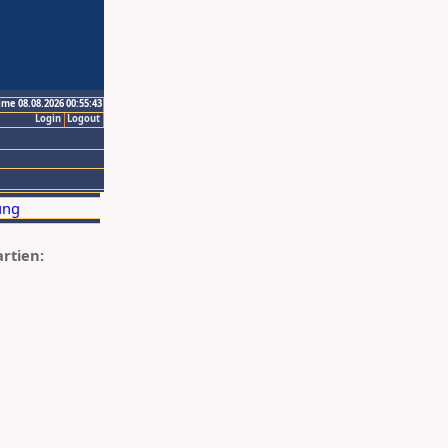
ime 08.08.2026 00:55:43
Login
Logout
artien: