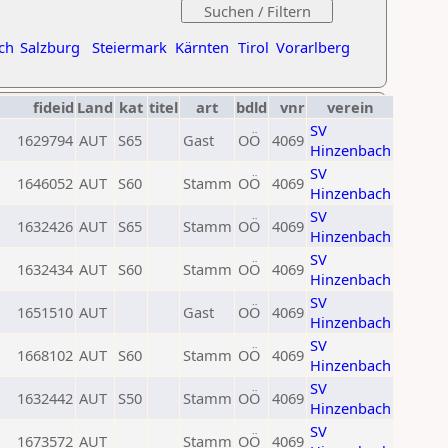
ch
Salzburg
Steiermark
Kärnten
Tirol
Vorarlberg
fideid
Land
kat
titel
art
bdld
vnr
verein
SV
1629794
AUT
S65
Gast
OÖ
4069
Hinzenbach
SV
1646052
AUT
S60
Stamm
OÖ
4069
Hinzenbach
SV
1632426
AUT
S65
Stamm
OÖ
4069
Hinzenbach
SV
1632434
AUT
S60
Stamm
OÖ
4069
Hinzenbach
SV
1651510
AUT
Gast
OÖ
4069
Hinzenbach
SV
1668102
AUT
S60
Stamm
OÖ
4069
Hinzenbach
SV
1632442
AUT
S50
Stamm
OÖ
4069
Hinzenbach
SV
1673572
AUT
Stamm
OÖ
4069