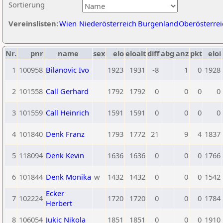
Sortierung
Vereinslisten:
Wien
Niederösterreich
Burgenland
Oberösterrei
Nr.
pnr
name
sex
elo
eloalt
diff
abg
anz
pkt
eloi
1
100958
Bilanovic Ivo
1923
1931
-8
1
0
1928
2
101558
Call Gerhard
1792
1792
0
0
0
0
3
101559
Call Heinrich
1591
1591
0
0
0
0
4
101840
Denk Franz
1793
1772
21
9
4
1837
5
118094
Denk Kevin
1636
1636
0
0
0
1766
6
101844
Denk Monika
w
1432
1432
0
0
0
1542
Ecker
7
102224
1720
1720
0
0
0
1784
Herbert
8
106054
Jukic Nikola
1851
1851
0
0
0
1910