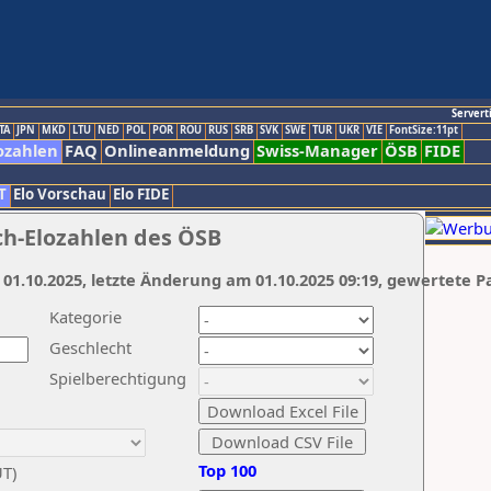
Servert
TA
JPN
MKD
LTU
NED
POL
POR
ROU
RUS
SRB
SVK
SWE
TUR
UKR
VIE
FontSize:11pt
ozahlen
FAQ
Onlineanmeldung
Swiss-Manager
ÖSB
FIDE
T
Elo Vorschau
Elo FIDE
ch-Elozahlen des ÖSB
 01.10.2025, letzte Änderung am 01.10.2025 09:19, gewertete P
Kategorie
Geschlecht
Spielberechtigung
Top 100
UT)