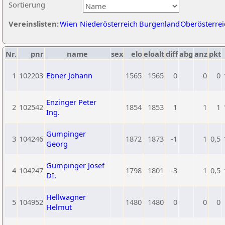
Sortierung
Vereinslisten:
Wien
Niederösterreich
Burgenland
Oberösterrei
Nr.
pnr
name
sex
elo
eloalt
diff
abg
anz
pkt
1
102203
Ebner Johann
1565
1565
0
0
0
Enzinger Peter
2
102542
1854
1853
1
1
1
Ing.
Gumpinger
3
104246
1872
1873
-1
1
0,5
Georg
Gumpinger Josef
4
104247
1798
1801
-3
1
0,5
DI.
Hellwagner
5
104952
1480
1480
0
0
0
Helmut