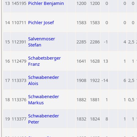
13
145195
Pichler Benjamin
1200
1200
0
0
0
14
110711
Pichler Josef
1583
1583
0
0
0
Salvenmoser
15
112391
2285
2286
-1
4
2,5
Stefan
Schabetsberger
16
112479
1641
1628
13
1
1
Franz
Schwabeneder
17
113373
1908
1922
-14
6
2,5
Alois
Schwabeneder
18
113376
1882
1881
1
1
0,5
Markus
Schwabeneder
19
113377
1832
1824
8
1
1
Peter