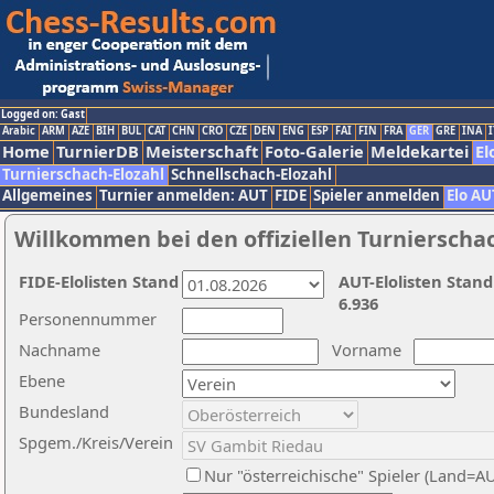
Logged on: Gast
Arabic
ARM
AZE
BIH
BUL
CAT
CHN
CRO
CZE
DEN
ENG
ESP
FAI
FIN
FRA
GER
GRE
INA
I
Home
TurnierDB
Meisterschaft
Foto-Galerie
Meldekartei
El
Turnierschach-Elozahl
Schnellschach-Elozahl
Allgemeines
Turnier anmelden: AUT
FIDE
Spieler anmelden
Elo AU
Willkommen bei den offiziellen Turnierscha
FIDE-Elolisten Stand
AUT-Elolisten Stand
6.936
Personennummer
Nachname
Vorname
Ebene
Bundesland
Spgem./Kreis/Verein
Nur "österreichische" Spieler (Land=A