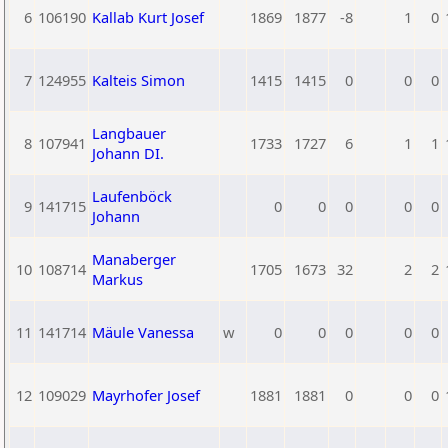
6
106190
Kallab Kurt Josef
1869
1877
-8
1
0
7
124955
Kalteis Simon
1415
1415
0
0
0
Langbauer
8
107941
1733
1727
6
1
1
Johann DI.
Laufenböck
9
141715
0
0
0
0
0
Johann
Manaberger
10
108714
1705
1673
32
2
2
Markus
11
141714
Mäule Vanessa
w
0
0
0
0
0
12
109029
Mayrhofer Josef
1881
1881
0
0
0