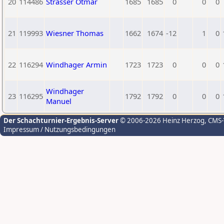
20
114486
Strasser Otmar
1685
1685
0
0
0
21
119993
Wiesner Thomas
1662
1674
-12
1
0
22
116294
Windhager Armin
1723
1723
0
0
0
Windhager
23
116295
1792
1792
0
0
0
Manuel
Der Schachturnier-Ergebnis-Server
© 2006-2026 Heinz Herzog
, CMS
Impressum / Nutzungsbedingungen