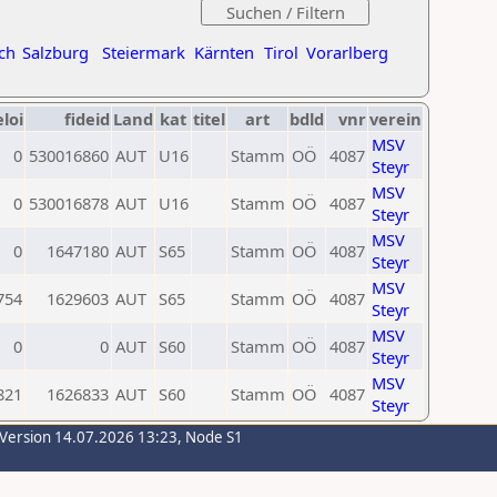
ch
Salzburg
Steiermark
Kärnten
Tirol
Vorarlberg
eloi
fideid
Land
kat
titel
art
bdld
vnr
verein
MSV
0
530016860
AUT
U16
Stamm
OÖ
4087
Steyr
MSV
0
530016878
AUT
U16
Stamm
OÖ
4087
Steyr
MSV
0
1647180
AUT
S65
Stamm
OÖ
4087
Steyr
MSV
754
1629603
AUT
S65
Stamm
OÖ
4087
Steyr
MSV
0
0
AUT
S60
Stamm
OÖ
4087
Steyr
MSV
821
1626833
AUT
S60
Stamm
OÖ
4087
Steyr
-Version 14.07.2026 13:23, Node S1