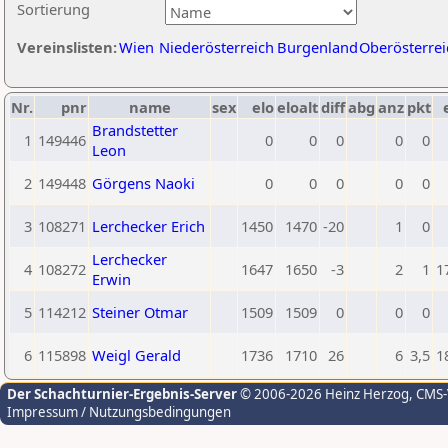
Sortierung
Vereinslisten:
Wien
Niederösterreich
Burgenland
Oberösterrei
Nr.
pnr
name
sex
elo
eloalt
diff
abg
anz
pkt
Brandstetter
1
149446
0
0
0
0
0
Leon
2
149448
Görgens Naoki
0
0
0
0
0
3
108271
Lerchecker Erich
1450
1470
-20
1
0
Lerchecker
4
108272
1647
1650
-3
2
1
1
Erwin
5
114212
Steiner Otmar
1509
1509
0
0
0
6
115898
Weigl Gerald
1736
1710
26
6
3,5
1
Der Schachturnier-Ergebnis-Server
© 2006-2026 Heinz Herzog
, CMS
Impressum / Nutzungsbedingungen