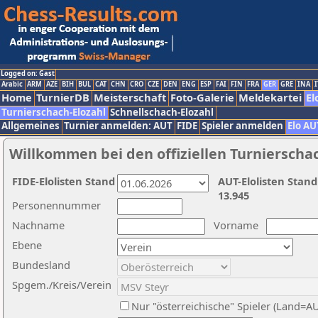
Logged on: Gast
Arabic
ARM
AZE
BIH
BUL
CAT
CHN
CRO
CZE
DEN
ENG
ESP
FAI
FIN
FRA
GER
GRE
INA
I
Home
TurnierDB
Meisterschaft
Foto-Galerie
Meldekartei
El
Turnierschach-Elozahl
Schnellschach-Elozahl
Allgemeines
Turnier anmelden: AUT
FIDE
Spieler anmelden
Elo AU
Willkommen bei den offiziellen Turnierscha
FIDE-Elolisten Stand
AUT-Elolisten Stand
13.945
Personennummer
Nachname
Vorname
Ebene
Bundesland
Spgem./Kreis/Verein
Nur "österreichische" Spieler (Land=A