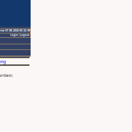
ime 07.08.2026 05:32:49
Login
Logout
artien: