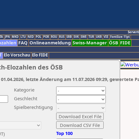
Servert
TA
JPN
MKD
LTU
NED
POL
POR
ROU
RUS
SRB
SVK
SWE
TUR
UKR
VIE
FontSize:11pt
ozahlen
FAQ
Onlineanmeldung
Swiss-Manager
ÖSB
FIDE
T
Elo Vorschau
Elo FIDE
ch-Elozahlen des ÖSB
 01.04.2026, letzte Änderung am 11.07.2026 09:29, gewertete P
Kategorie
Geschlecht
Spielberechtigung
Top 100
UT)