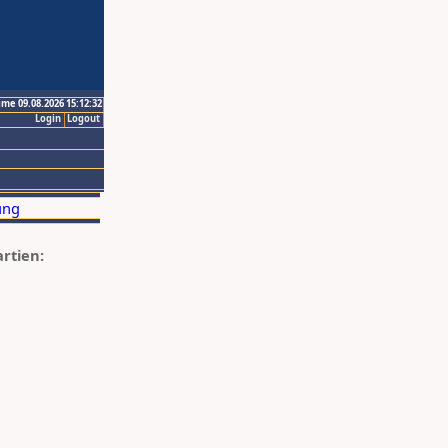
ime 09.08.2026 15:12:32
Login
Logout
artien: