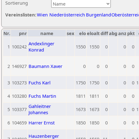
Sortierung
Vereinslisten:
Wien
Niederösterreich
Burgenland
Oberösterrei
Nr.
pnr
name
sex
elo
eloalt
diff
abg
anz
pkt
Andexlinger
1
100242
1550
1550
0
0
0
Konrad
2
146927
Baumann Xaver
0
0
0
0
0
3
103273
Fuchs Karl
1750
1750
0
0
0
1
4
103280
Fuchs Martin
1811
1811
0
0
0
Gahleitner
5
103377
1673
1673
0
0
0
1
Johannes
6
104659
Harrer Ernst
1850
1850
0
0
0
1
Hauzenberger