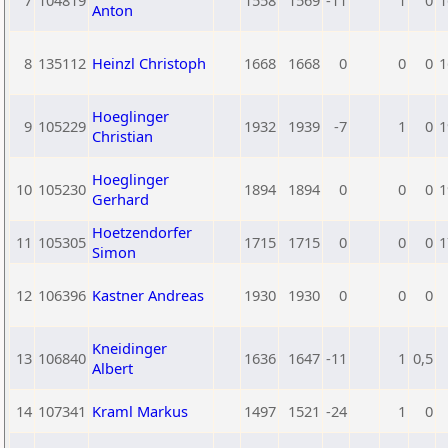
7
104819
1558
1569
-11
1
0
1
Anton
8
135112
Heinzl Christoph
1668
1668
0
0
0
1
Hoeglinger
9
105229
1932
1939
-7
1
0
1
Christian
Hoeglinger
10
105230
1894
1894
0
0
0
1
Gerhard
Hoetzendorfer
11
105305
1715
1715
0
0
0
1
Simon
12
106396
Kastner Andreas
1930
1930
0
0
0
Kneidinger
13
106840
1636
1647
-11
1
0,5
Albert
14
107341
Kraml Markus
1497
1521
-24
1
0