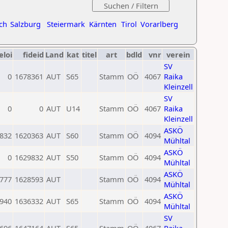
ch
Salzburg
Steiermark
Kärnten
Tirol
Vorarlberg
eloi
fideid
Land
kat
titel
art
bdld
vnr
verein
SV
0
1678361
AUT
S65
Stamm
OÖ
4067
Raika
Kleinzell
SV
0
0
AUT
U14
Stamm
OÖ
4067
Raika
Kleinzell
ASKÖ
832
1620363
AUT
S60
Stamm
OÖ
4094
Mühltal
ASKÖ
0
1629832
AUT
S50
Stamm
OÖ
4094
Mühltal
ASKÖ
777
1628593
AUT
Stamm
OÖ
4094
Mühltal
ASKÖ
940
1636332
AUT
S65
Stamm
OÖ
4094
Mühltal
SV