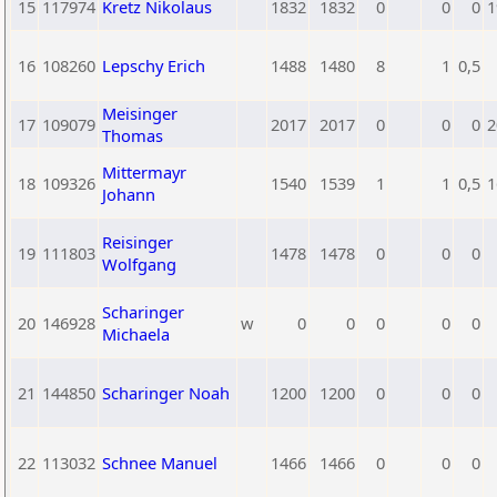
15
117974
Kretz Nikolaus
1832
1832
0
0
0
1
16
108260
Lepschy Erich
1488
1480
8
1
0,5
Meisinger
17
109079
2017
2017
0
0
0
2
Thomas
Mittermayr
18
109326
1540
1539
1
1
0,5
1
Johann
Reisinger
19
111803
1478
1478
0
0
0
Wolfgang
Scharinger
20
146928
w
0
0
0
0
0
Michaela
21
144850
Scharinger Noah
1200
1200
0
0
0
22
113032
Schnee Manuel
1466
1466
0
0
0