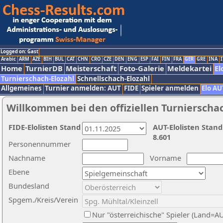
Logged on: Gast
Arabic
ARM
AZE
BIH
BUL
CAT
CHN
CRO
CZE
DEN
ENG
ESP
FAI
FIN
FRA
GER
GRE
INA
I
Home
TurnierDB
Meisterschaft
Foto-Galerie
Meldekartei
El
Turnierschach-Elozahl
Schnellschach-Elozahl
Allgemeines
Turnier anmelden: AUT
FIDE
Spieler anmelden
Elo AU
Willkommen bei den offiziellen Turnierscha
FIDE-Elolisten Stand
AUT-Elolisten Stand
8.601
Personennummer
Nachname
Vorname
Ebene
Bundesland
Spgem./Kreis/Verein
Nur "österreichische" Spieler (Land=A