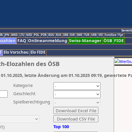
Servert
TA
JPN
MKD
LTU
NED
POL
POR
ROU
RUS
SRB
SVK
SWE
TUR
UKR
VIE
FontSize:11pt
ozahlen
FAQ
Onlineanmeldung
Swiss-Manager
ÖSB
FIDE
T
Elo Vorschau
Elo FIDE
ch-Elozahlen des ÖSB
 01.10.2025, letzte Änderung am 01.10.2025 09:19, gewertete P
Kategorie
Geschlecht
Spielberechtigung
Top 100
UT)