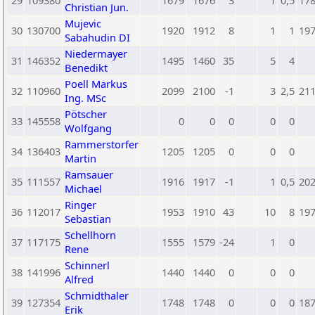
29
109380
1679
1676
3
1
0,5
17
Christian Jun.
Mujevic
30
130700
1920
1912
8
1
1
19
Sabahudin DI
Niedermayer
31
146352
1495
1460
35
5
4
Benedikt
Poell Markus
32
110960
2099
2100
-1
3
2,5
21
Ing. MSc
Pötscher
33
145558
0
0
0
0
0
Wolfgang
Rammerstorfer
34
136403
1205
1205
0
0
0
Martin
Ramsauer
35
111557
1916
1917
-1
1
0,5
20
Michael
Ringer
36
112017
1953
1910
43
10
8
19
Sebastian
Schellhorn
37
117175
1555
1579
-24
1
0
Rene
Schinnerl
38
141996
1440
1440
0
0
0
Alfred
Schmidthaler
39
127354
1748
1748
0
0
0
18
Erik