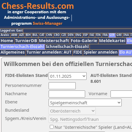
Logged on: Gast
Arabic
ARM
AZE
BIH
BUL
CAT
CHN
CRO
CZE
DEN
ENG
ESP
FAI
FIN
FRA
GER
GRE
INA
I
Home
TurnierDB
Meisterschaft
Foto-Galerie
Meldekartei
El
Turnierschach-Elozahl
Schnellschach-Elozahl
Allgemeines
Turnier anmelden: AUT
FIDE
Spieler anmelden
Elo AU
Willkommen bei den offiziellen Turnierscha
FIDE-Elolisten Stand
AUT-Elolisten Stand
8.601
Personennummer
Nachname
Vorname
Ebene
Bundesland
Spgem./Kreis/Verein
Nur "österreichische" Spieler (Land=A