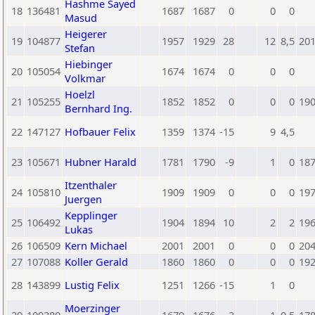
Hashme Sayed
18
136481
1687
1687
0
0
0
Masud
Heigerer
19
104877
1957
1929
28
12
8,5
20
Stefan
Hiebinger
20
105054
1674
1674
0
0
0
Volkmar
Hoelzl
21
105255
1852
1852
0
0
0
19
Bernhard Ing.
22
147127
Hofbauer Felix
1359
1374
-15
9
4,5
23
105671
Hubner Harald
1781
1790
-9
1
0
18
Itzenthaler
24
105810
1909
1909
0
0
0
19
Juergen
Kepplinger
25
106492
1904
1894
10
2
2
19
Lukas
26
106509
Kern Michael
2001
2001
0
0
0
20
27
107088
Koller Gerald
1860
1860
0
0
0
19
28
143899
Lustig Felix
1251
1266
-15
1
0
Moerzinger