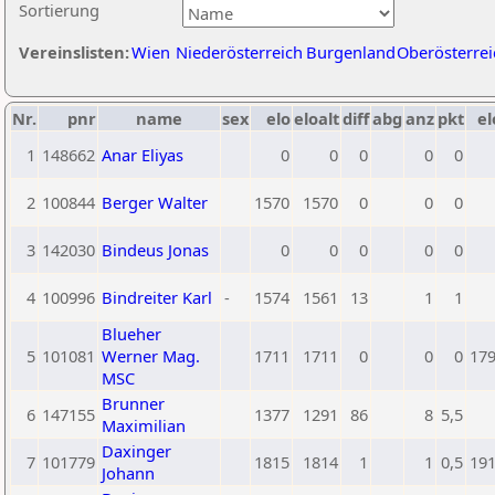
Sortierung
Vereinslisten:
Wien
Niederösterreich
Burgenland
Oberösterrei
Nr.
pnr
name
sex
elo
eloalt
diff
abg
anz
pkt
el
1
148662
Anar Eliyas
0
0
0
0
0
2
100844
Berger Walter
1570
1570
0
0
0
3
142030
Bindeus Jonas
0
0
0
0
0
4
100996
Bindreiter Karl
-
1574
1561
13
1
1
Blueher
5
101081
Werner Mag.
1711
1711
0
0
0
17
MSC
Brunner
6
147155
1377
1291
86
8
5,5
Maximilian
Daxinger
7
101779
1815
1814
1
1
0,5
19
Johann