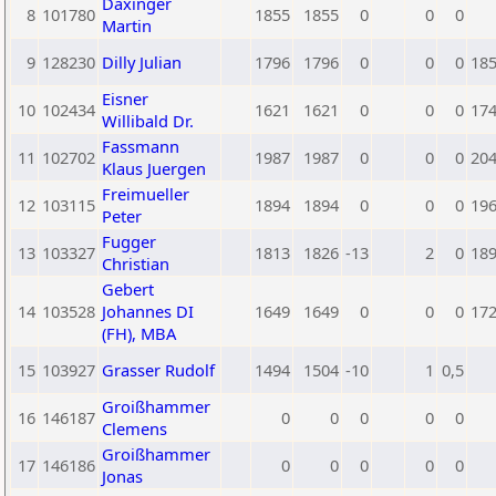
Daxinger
8
101780
1855
1855
0
0
0
Martin
9
128230
Dilly Julian
1796
1796
0
0
0
18
Eisner
10
102434
1621
1621
0
0
0
17
Willibald Dr.
Fassmann
11
102702
1987
1987
0
0
0
20
Klaus Juergen
Freimueller
12
103115
1894
1894
0
0
0
19
Peter
Fugger
13
103327
1813
1826
-13
2
0
18
Christian
Gebert
14
103528
Johannes DI
1649
1649
0
0
0
17
(FH), MBA
15
103927
Grasser Rudolf
1494
1504
-10
1
0,5
Groißhammer
16
146187
0
0
0
0
0
Clemens
Groißhammer
17
146186
0
0
0
0
0
Jonas