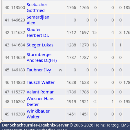
Seebacher
40
113500
1766
1766
0
0
0
18
Gottfried
Semerdjian
41
146623
0
0
0
0
0
Alex
Staufer
42
121632
1712
1697
15
4
3
17
Herbert DI.
43
141684
Stieger Lukas
1288
1270
18
1
1
Sturmberger
44
114629
1787
1787
0
0
0
Andreas DI(FH)
45
146189
Taubner Ilvy
w
0
0
0
0
0
46
114830
Tausch Walter
1628
1628
0
0
0
17
47
115377
Valant Roman
1786
1786
0
0
0
Wiesner Hans-
48
116207
1919
1921
-2
1
0
19
Dieter
Winklbauer
49
116309
1451
1451
0
0
0
Walter
Der Schachturnier-Ergebnis-Server
© 2006-2026 Heinz Herzog
, CMS