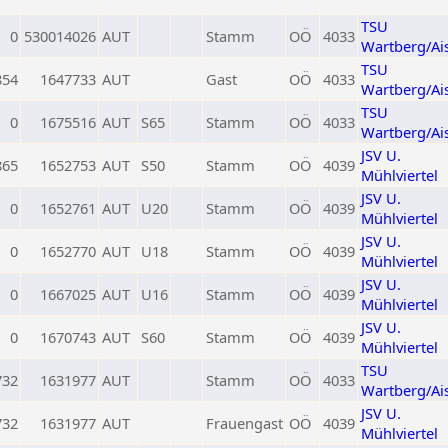
TSU
0
530014026
AUT
Stamm
OÖ
4033
Wartberg/Ai
TSU
854
1647733
AUT
Gast
OÖ
4033
Wartberg/Ai
TSU
0
1675516
AUT
S65
Stamm
OÖ
4033
Wartberg/Ai
JSV U.
865
1652753
AUT
S50
Stamm
OÖ
4039
Mühlviertel
JSV U.
0
1652761
AUT
U20
Stamm
OÖ
4039
Mühlviertel
JSV U.
0
1652770
AUT
U18
Stamm
OÖ
4039
Mühlviertel
JSV U.
0
1667025
AUT
U16
Stamm
OÖ
4039
Mühlviertel
JSV U.
0
1670743
AUT
S60
Stamm
OÖ
4039
Mühlviertel
TSU
732
1631977
AUT
Stamm
OÖ
4033
Wartberg/Ai
JSV U.
732
1631977
AUT
Frauengast
OÖ
4039
Mühlviertel