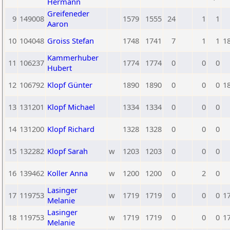
Hermann
Greifeneder
9
149008
1579
1555
24
1
1
Aaron
10
104048
Groiss Stefan
1748
1741
7
1
1
1
Kammerhuber
11
106237
1774
1774
0
0
0
Hubert
12
106792
Klopf Günter
1890
1890
0
0
0
1
13
131201
Klopf Michael
1334
1334
0
0
0
14
131200
Klopf Richard
1328
1328
0
0
0
15
132282
Klopf Sarah
w
1203
1203
0
0
0
16
139462
Koller Anna
w
1200
1200
0
2
0
Lasinger
17
119753
w
1719
1719
0
0
0
1
Melanie
Lasinger
18
119753
w
1719
1719
0
0
0
1
Melanie