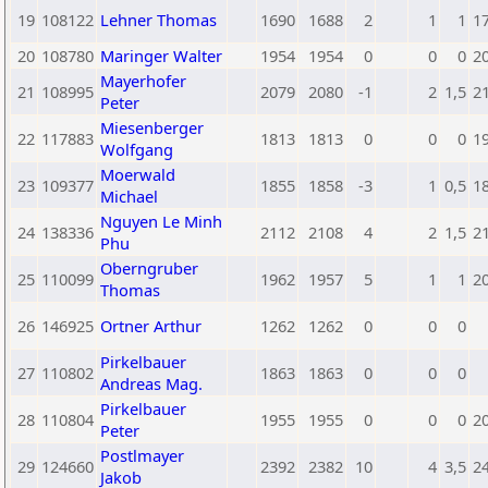
19
108122
Lehner Thomas
1690
1688
2
1
1
1
20
108780
Maringer Walter
1954
1954
0
0
0
2
Mayerhofer
21
108995
2079
2080
-1
2
1,5
2
Peter
Miesenberger
22
117883
1813
1813
0
0
0
1
Wolfgang
Moerwald
23
109377
1855
1858
-3
1
0,5
1
Michael
Nguyen Le Minh
24
138336
2112
2108
4
2
1,5
2
Phu
Oberngruber
25
110099
1962
1957
5
1
1
2
Thomas
26
146925
Ortner Arthur
1262
1262
0
0
0
Pirkelbauer
27
110802
1863
1863
0
0
0
Andreas Mag.
Pirkelbauer
28
110804
1955
1955
0
0
0
2
Peter
Postlmayer
29
124660
2392
2382
10
4
3,5
2
Jakob