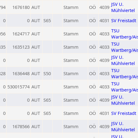
JSV U.
794
1676180
AUT
Stamm
OÖ
4039
Mühlviertel
0
0
AUT
S65
Stamm
OÖ
4031
SV Freistadt
TSU
056
1624717
AUT
Stamm
OÖ
4033
Wartberg/Ai
TSU
835
1635123
AUT
Stamm
OÖ
4033
Wartberg/Ai
JSV U.
0
0
AUT
Stamm
OÖ
4039
Mühlviertel
TSU
828
1636448
AUT
S50
Stamm
OÖ
4033
Wartberg/Ai
TSU
0
530015774
AUT
Stamm
OÖ
4033
Wartberg/Ai
JSV U.
0
0
AUT
S65
Stamm
OÖ
4039
Mühlviertel
0
0
AUT
S65
Stamm
OÖ
4031
SV Freistadt
JSV U.
0
1678566
AUT
Stamm
OÖ
4039
Mühlviertel
JSV U.