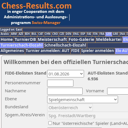
Logged on: Gast
Arabic
ARM
AZE
BIH
BUL
CAT
CHN
CRO
CZE
DEN
ENG
ESP
FAI
FIN
FRA
GER
GRE
INA
I
Home
TurnierDB
Meisterschaft
Foto-Galerie
Meldekartei
El
Turnierschach-Elozahl
Schnellschach-Elozahl
Allgemeines
Turnier anmelden: AUT
FIDE
Spieler anmelden
Elo AU
Willkommen bei den offiziellen Turnierscha
FIDE-Elolisten Stand
AUT-Elolisten Stand
6.936
Personennummer
Nachname
Vorname
Ebene
Bundesland
Spgem./Kreis/Verein
Nur "österreichische" Spieler (Land=A