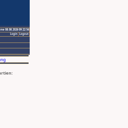
ime 08.08.2026 09:22:56
Login
Logout
artien: