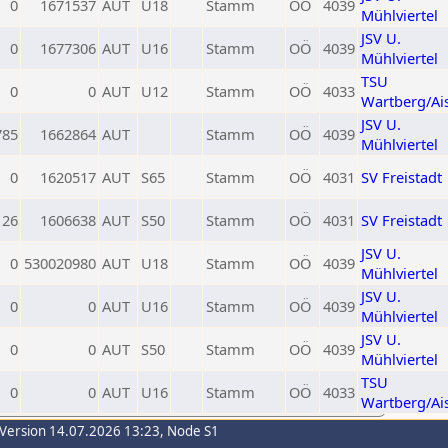
0
1671537
AUT
U18
Stamm
OÖ
4039
Mühlviertel
JSV U.
0
1677306
AUT
U16
Stamm
OÖ
4039
Mühlviertel
TSU
0
0
AUT
U12
Stamm
OÖ
4033
Wartberg/Ai
JSV U.
785
1662864
AUT
Stamm
OÖ
4039
Mühlviertel
0
1620517
AUT
S65
Stamm
OÖ
4031
SV Freistadt
126
1606638
AUT
S50
Stamm
OÖ
4031
SV Freistadt
JSV U.
0
530020980
AUT
U18
Stamm
OÖ
4039
Mühlviertel
JSV U.
0
0
AUT
U16
Stamm
OÖ
4039
Mühlviertel
JSV U.
0
0
AUT
S50
Stamm
OÖ
4039
Mühlviertel
TSU
0
0
AUT
U16
Stamm
OÖ
4033
Wartberg/Ai
-Version 14.07.2026 13:23, Node S1