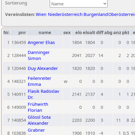
Sortierung
Vereinslisten:
Wien
Niederösterreich
Burgenland
Oberösterrei
Nr.
pnr
name
sex
elo
eloalt
diff
abg
anz
pkt
e
1
136459
Angerer Elias
1804
1804
0
0
0
1
Danninger
2
128444
2041
2027
14
2
2
2
Simon
3
120446
Duy Alexander
1820
1820
0
0
0
1
Feilenreiter
4
148321
w
0
0
0
0
0
Emma
Flasik Radoslav
5
140911
2141
2137
4
1
1
2
Dr.
Frühwirth
6
149009
0
0
0
0
0
Florian
Glössl Sota
7
140854
2203
2200
3
11
8
2
Alexander
Grabner
8
103836
1906
1910
-4
1
0,5
1