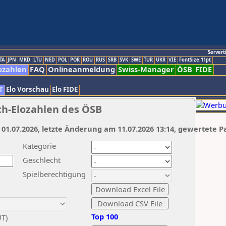
Servert
TA
JPN
MKD
LTU
NED
POL
POR
ROU
RUS
SRB
SVK
SWE
TUR
UKR
VIE
FontSize:11pt
ozahlen
FAQ
Onlineanmeldung
Swiss-Manager
ÖSB
FIDE
T
Elo Vorschau
Elo FIDE
ch-Elozahlen des ÖSB
 01.07.2026, letzte Änderung am 11.07.2026 13:14, gewertete P
Kategorie
Geschlecht
Spielberechtigung
Top 100
UT)