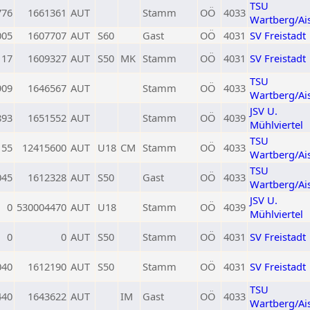
TSU
776
1661361
AUT
Stamm
OÖ
4033
Wartberg/Ai
005
1607707
AUT
S60
Gast
OÖ
4031
SV Freistadt
117
1609327
AUT
S50
MK
Stamm
OÖ
4031
SV Freistadt
TSU
909
1646567
AUT
Stamm
OÖ
4033
Wartberg/Ai
JSV U.
893
1651552
AUT
Stamm
OÖ
4039
Mühlviertel
TSU
155
12415600
AUT
U18
CM
Stamm
OÖ
4033
Wartberg/Ai
TSU
045
1612328
AUT
S50
Gast
OÖ
4033
Wartberg/Ai
JSV U.
0
530004470
AUT
U18
Stamm
OÖ
4039
Mühlviertel
0
0
AUT
S50
Stamm
OÖ
4031
SV Freistadt
040
1612190
AUT
S50
Stamm
OÖ
4031
SV Freistadt
TSU
440
1643622
AUT
IM
Gast
OÖ
4033
Wartberg/Ai