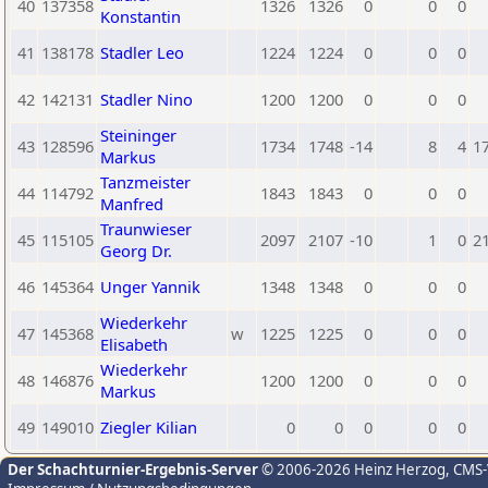
40
137358
1326
1326
0
0
0
Konstantin
41
138178
Stadler Leo
1224
1224
0
0
0
42
142131
Stadler Nino
1200
1200
0
0
0
Steininger
43
128596
1734
1748
-14
8
4
1
Markus
Tanzmeister
44
114792
1843
1843
0
0
0
Manfred
Traunwieser
45
115105
2097
2107
-10
1
0
2
Georg Dr.
46
145364
Unger Yannik
1348
1348
0
0
0
Wiederkehr
47
145368
w
1225
1225
0
0
0
Elisabeth
Wiederkehr
48
146876
1200
1200
0
0
0
Markus
49
149010
Ziegler Kilian
0
0
0
0
0
Der Schachturnier-Ergebnis-Server
© 2006-2026 Heinz Herzog
, CMS