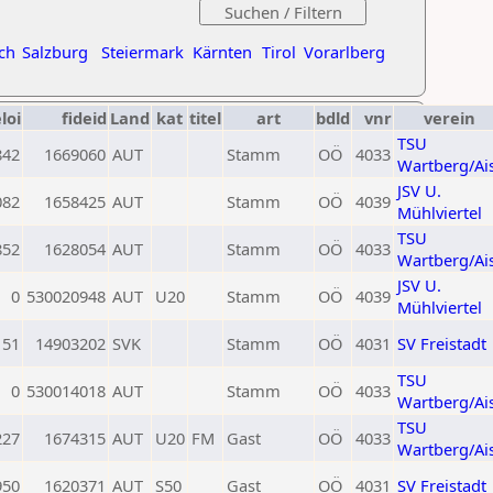
ch
Salzburg
Steiermark
Kärnten
Tirol
Vorarlberg
loi
fideid
Land
kat
titel
art
bdld
vnr
verein
TSU
842
1669060
AUT
Stamm
OÖ
4033
Wartberg/Ai
JSV U.
082
1658425
AUT
Stamm
OÖ
4039
Mühlviertel
TSU
852
1628054
AUT
Stamm
OÖ
4033
Wartberg/Ai
JSV U.
0
530020948
AUT
U20
Stamm
OÖ
4039
Mühlviertel
151
14903202
SVK
Stamm
OÖ
4031
SV Freistadt
TSU
0
530014018
AUT
Stamm
OÖ
4033
Wartberg/Ai
TSU
227
1674315
AUT
U20
FM
Gast
OÖ
4033
Wartberg/Ai
950
1620371
AUT
S50
Gast
OÖ
4031
SV Freistadt