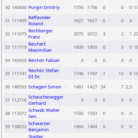
30
140600
Purgin Dmitriy
1756
1756
0
0
0
1
Raffaseder
31
111499
1627
1627
0
0
0
Roland
Rechberger
32
111675
2075
2072
3
2
1
2
Franz
Reichert
33
111719
1809
1809
0
0
0
1
Maximilian
34
143429
Reichör Fabian
0
0
0
0
0
Reichör Stefan
35
111741
1746
1747
-1
13
8
1
DI Dr.
36
148503
Schagerl Simon
-
1461
1427
34
7
2,5
Scheuchenegger
37
112716
0
0
0
0
0
Gerhard
Schwab Walter
38
113372
1593
1593
0
0
0
Sen.
Schwarzer
39
138022
1464
1464
0
0
0
Benjamin
Stadler