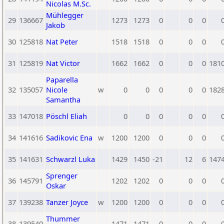
Nicolas M.Sc.
Mühlegger
29
136667
1273
1273
0
0
0
Jakob
30
125818
Nat Peter
1518
1518
0
0
0
31
125819
Nat Victor
1662
1662
0
0
0
181
Paparella
32
135057
Nicole
w
0
0
0
0
0
182
Samantha
33
147018
Pöschl Eliah
0
0
0
0
0
34
141616
Sadikovic Ena
w
1200
1200
0
0
0
35
141631
Schwarzl Luka
1429
1450
-21
12
6
147
Sprenger
36
145791
1202
1202
0
0
0
Oskar
37
139238
Tanzer Joyce
w
1200
1200
0
0
0
Thummer
38
139540
1471
1471
0
0
0