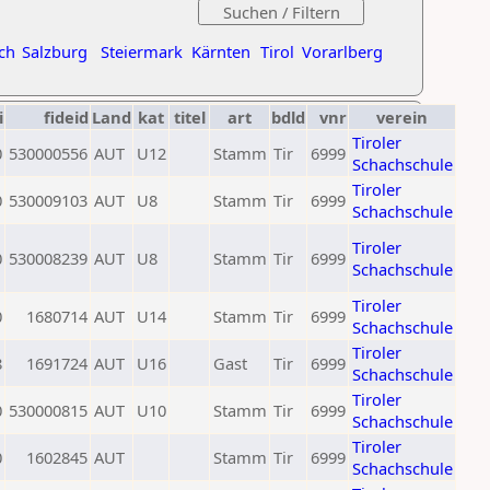
ch
Salzburg
Steiermark
Kärnten
Tirol
Vorarlberg
i
fideid
Land
kat
titel
art
bdld
vnr
verein
Tiroler
0
530000556
AUT
U12
Stamm
Tir
6999
Schachschule
Tiroler
0
530009103
AUT
U8
Stamm
Tir
6999
Schachschule
Tiroler
0
530008239
AUT
U8
Stamm
Tir
6999
Schachschule
Tiroler
0
1680714
AUT
U14
Stamm
Tir
6999
Schachschule
Tiroler
8
1691724
AUT
U16
Gast
Tir
6999
Schachschule
Tiroler
0
530000815
AUT
U10
Stamm
Tir
6999
Schachschule
Tiroler
0
1602845
AUT
Stamm
Tir
6999
Schachschule