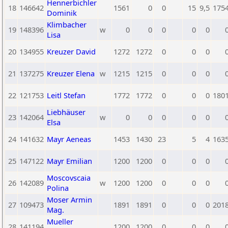
Hennerbichler
18
146642
1561
0
0
15
9,5
175
Dominik
Klimbacher
19
148396
w
0
0
0
0
0
Lisa
20
134955
Kreuzer David
1272
1272
0
0
0
21
137275
Kreuzer Elena
w
1215
1215
0
0
0
22
121753
Leitl Stefan
1772
1772
0
0
0
180
Liebhäuser
23
142064
w
0
0
0
0
0
Elsa
24
141632
Mayr Aeneas
1453
1430
23
5
4
163
25
147122
Mayr Emilian
1200
1200
0
0
0
Moscovscaia
26
142089
w
1200
1200
0
0
0
Polina
Moser Armin
27
109473
1891
1891
0
0
0
201
Mag.
Mueller
28
141194
1200
1200
0
0
0