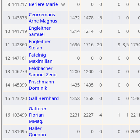
8
141217
Beriere Marie
w
0
0
0
0
0
Ceurremans
9
143876
1472
1478
-6
1
0
Arne Magnus
Engleitner
10
141719
1214
1214
0
0
0
Samuel
Engleitner
11
142360
1696
1716
-20
9
3,5
175
Stefan
Fatelnig
12
147161
0
0
0
0
0
Maximilian
Feldbacher
13
146279
1200
1200
0
0
0
Samuel Zeno
Frischmann
14
145399
1435
1435
0
0
0
Dominik
15
123220
Gall Bernhard
1358
1358
0
0
0
154
Gatterer
16
103499
Florian
2231
2227
4
1
1
221
MMag.
Haller
17
131095
0
0
0
0
0
208
Quentin