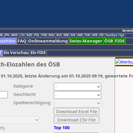
Servert
TA
JPN
MKD
LTU
NED
POL
POR
ROU
RUS
SRB
SVK
SWE
TUR
UKR
VIE
FontSize:11pt
ozahlen
FAQ
Onlineanmeldung
Swiss-Manager
ÖSB
FIDE
T
Elo Vorschau
Elo FIDE
ch-Elozahlen des ÖSB
 01.10.2025, letzte Änderung am 01.10.2025 09:19, gewertete P
Kategorie
Geschlecht
Spielberechtigung
Top 100
UT)