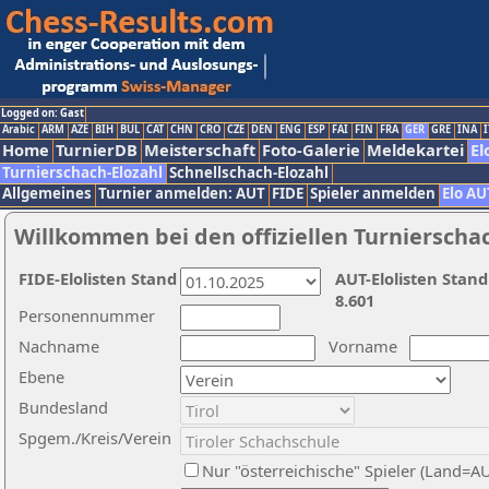
Logged on: Gast
Arabic
ARM
AZE
BIH
BUL
CAT
CHN
CRO
CZE
DEN
ENG
ESP
FAI
FIN
FRA
GER
GRE
INA
I
Home
TurnierDB
Meisterschaft
Foto-Galerie
Meldekartei
El
Turnierschach-Elozahl
Schnellschach-Elozahl
Allgemeines
Turnier anmelden: AUT
FIDE
Spieler anmelden
Elo AU
Willkommen bei den offiziellen Turnierscha
FIDE-Elolisten Stand
AUT-Elolisten Stand
8.601
Personennummer
Nachname
Vorname
Ebene
Bundesland
Spgem./Kreis/Verein
Nur "österreichische" Spieler (Land=A