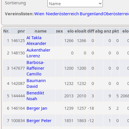
Sortierung
Vereinslisten:
Wien
Niederösterreich
Burgenland
Oberösterrei
Nr.
pnr
name
sex
elo
eloalt
diff
abg
anz
pkt
elo
Al Takla
1
146125
1266
1266
0
0
0
Alexander
Aukenthaler
2
148150
0
0
0
0
0
Lorenz
Barbosa-
3
147677
Raffeiner
1200
1200
0
0
0
Camillo
Baumann
4
142087
1232
1232
0
0
0
David
Benedikt
5
144444
2013
2010
3
9
5
206
Noah
6
146164
Berger Jan
1239
1257
-18
5
2
7
100834
Berger Peter
1851
1863
-12
1
0