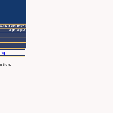
ime 07.08.2026 14:52:11
Login
Logout
artien: