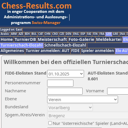
Logged on: Gast
Arabic
ARM
AZE
BIH
BUL
CAT
CHN
CRO
CZE
DEN
ENG
ESP
FAI
FIN
FRA
GER
GRE
INA
I
Home
TurnierDB
Meisterschaft
Foto-Galerie
Meldekartei
El
Turnierschach-Elozahl
Schnellschach-Elozahl
Allgemeines
Turnier anmelden: AUT
FIDE
Spieler anmelden
Elo AU
Willkommen bei den offiziellen Turnierscha
FIDE-Elolisten Stand
AUT-Elolisten Stand
8.601
Personennummer
Nachname
Vorname
Ebene
Bundesland
Spgem./Kreis/Verein
Nur "österreichische" Spieler (Land=A