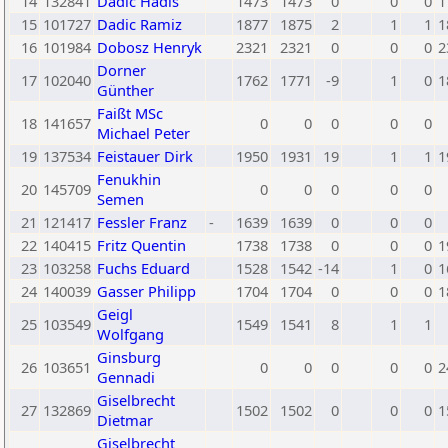
14
132841
Dadic Hadis
1473
1473
0
0
0
1
15
101727
Dadic Ramiz
1877
1875
2
1
1
1
16
101984
Dobosz Henryk
2321
2321
0
0
0
2
Dorner
17
102040
1762
1771
-9
1
0
1
Günther
Faißt MSc
18
141657
0
0
0
0
0
Michael Peter
19
137534
Feistauer Dirk
1950
1931
19
1
1
1
Fenukhin
20
145709
0
0
0
0
0
Semen
21
121417
Fessler Franz
-
1639
1639
0
0
0
22
140415
Fritz Quentin
1738
1738
0
0
0
1
23
103258
Fuchs Eduard
1528
1542
-14
1
0
1
24
140039
Gasser Philipp
1704
1704
0
0
0
1
Geigl
25
103549
1549
1541
8
1
1
Wolfgang
Ginsburg
26
103651
0
0
0
0
0
2
Gennadi
Giselbrecht
27
132869
1502
1502
0
0
0
1
Dietmar
Giselbrecht