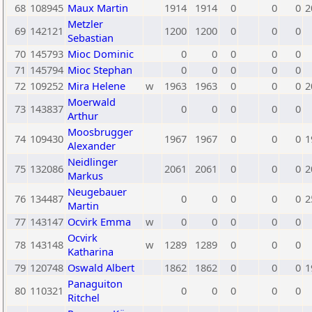
68
108945
Maux Martin
1914
1914
0
0
0
2
Metzler
69
142121
1200
1200
0
0
0
Sebastian
70
145793
Mioc Dominic
0
0
0
0
0
71
145794
Mioc Stephan
0
0
0
0
0
72
109252
Mira Helene
w
1963
1963
0
0
0
2
Moerwald
73
143837
0
0
0
0
0
Arthur
Moosbrugger
74
109430
1967
1967
0
0
0
1
Alexander
Neidlinger
75
132086
2061
2061
0
0
0
2
Markus
Neugebauer
76
134487
0
0
0
0
0
2
Martin
77
143147
Ocvirk Emma
w
0
0
0
0
0
Ocvirk
78
143148
w
1289
1289
0
0
0
Katharina
79
120748
Oswald Albert
1862
1862
0
0
0
1
Panaguiton
80
110321
0
0
0
0
0
Ritchel