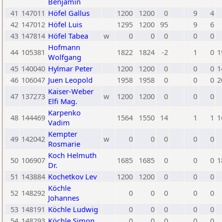
Benjamin
41
147011
Höfel Gallus
1200
1200
0
9
4
42
147012
Höfel Luis
1295
1200
95
9
6
43
147814
Höfel Tabea
w
0
0
0
0
0
Hofmann
44
105381
1822
1824
-2
1
0
1
Wolfgang
45
140040
Hylmar Peter
1200
1200
0
0
0
1
46
106047
Juen Leopold
1958
1958
0
0
0
2
Kaiser-Weber
47
137273
w
1200
1200
0
0
0
Elfi Mag.
Karpenko
48
144469
1564
1550
14
1
1
1
Vadim
Kempter
49
142042
w
0
0
0
0
0
Rosmarie
Koch Helmuth
50
106907
1685
1685
0
0
0
1
Dr.
51
143884
Kochetkov Lev
1200
1200
0
0
0
Köchle
52
148292
0
0
0
0
0
Johannes
53
148191
Köchle Ludwig
0
0
0
0
0
54
148293
Köchle Simon
0
0
0
0
0