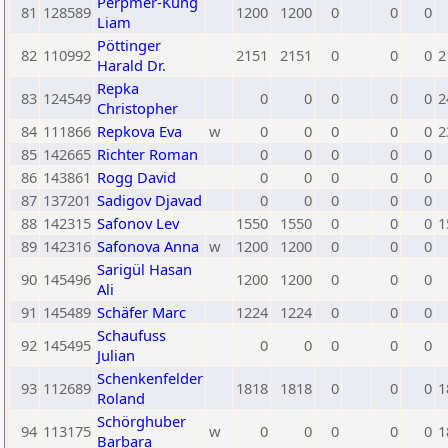
Perpmer-Küng
81
128589
1200
1200
0
0
0
Liam
Pöttinger
82
110992
2151
2151
0
0
0
2
Harald Dr.
Repka
83
124549
0
0
0
0
0
2
Christopher
84
111866
Repkova Eva
w
0
0
0
0
0
2
85
142665
Richter Roman
0
0
0
0
0
86
143861
Rogg David
0
0
0
0
0
87
137201
Sadigov Djavad
0
0
0
0
0
88
142315
Safonov Lev
1550
1550
0
0
0
1
89
142316
Safonova Anna
w
1200
1200
0
0
0
Sarigül Hasan
90
145496
1200
1200
0
0
0
Ali
91
145489
Schäfer Marc
1224
1224
0
0
0
Schaufuss
92
145495
0
0
0
0
0
Julian
Schenkenfelder
93
112689
1818
1818
0
0
0
1
Roland
Schörghuber
94
113175
w
0
0
0
0
0
1
Barbara