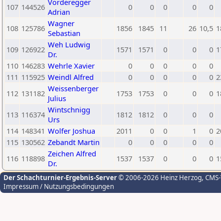
Vorderegger
107
144526
0
0
0
0
0
Adrian
Wagner
108
125786
1856
1845
11
26
10,5
1
Sebastian
Weh Ludwig
109
126922
1571
1571
0
0
0
1
Dr.
110
146283
Wehrle Xavier
0
0
0
0
0
111
115925
Weindl Alfred
0
0
0
0
0
2
Weissenberger
112
131182
1753
1753
0
0
0
1
Julius
Wintschnigg
113
116374
1812
1812
0
0
0
Urs
114
148341
Wolfer Joshua
2011
0
0
1
0
2
115
130562
Zebandt Martin
0
0
0
0
0
Zeichen Alfred
116
118898
1537
1537
0
0
0
1
Dr.
Der Schachturnier-Ergebnis-Server
© 2006-2026 Heinz Herzog
, CMS
Impressum / Nutzungsbedingungen