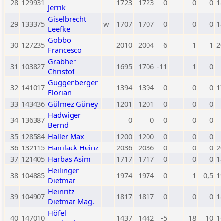
28
129931
1723
1723
0
0
0
1
Jerrik
Giselbrecht
29
133375
w
1707
1707
0
0
0
1
Leefke
Gobbo
30
127235
2010
2004
6
1
1
2
Francesco
Grabher
31
103827
1695
1706
-11
1
0
Christof
Guggenberger
32
141017
1394
1394
0
0
0
1
Florian
33
143436
Gülmez Güney
1201
1201
0
0
0
Hadwiger
34
136387
0
0
0
0
0
Bernd
35
128584
Haller Max
1200
1200
0
0
0
36
132115
Hamlack Heinz
2036
2036
0
0
0
2
37
121405
Harbas Asim
1717
1717
0
0
0
1
Heilinger
38
104885
1974
1974
0
1
0,5
1
Dietmar
Heinritz
39
104907
1817
1817
0
0
0
1
Dietmar Mag.
Höfel
40
147010
1437
1442
-5
18
10
1