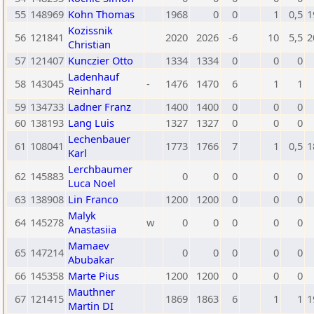
55
148969
Kohn Thomas
1968
0
0
1
0,5
1
Kozissnik
56
121841
2020
2026
-6
10
5,5
2
Christian
57
121407
Kunczier Otto
1334
1334
0
0
0
Ladenhauf
58
143045
-
1476
1470
6
1
1
Reinhard
59
134733
Ladner Franz
1400
1400
0
0
0
60
138193
Lang Luis
1327
1327
0
0
0
Lechenbauer
61
108041
1773
1766
7
1
0,5
1
Karl
Lerchbaumer
62
145883
0
0
0
0
0
Luca Noel
63
138908
Lin Franco
1200
1200
0
0
0
Malyk
64
145278
w
0
0
0
0
0
Anastasiia
Mamaev
65
147214
0
0
0
0
0
Abubakar
66
145358
Marte Pius
1200
1200
0
0
0
Mauthner
67
121415
1869
1863
6
1
1
1
Martin DI