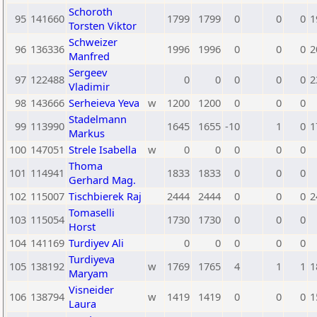
Schoroth
95
141660
1799
1799
0
0
0
1
Torsten Viktor
Schweizer
96
136336
1996
1996
0
0
0
2
Manfred
Sergeev
97
122488
0
0
0
0
0
2
Vladimir
98
143666
Serheieva Yeva
w
1200
1200
0
0
0
Stadelmann
99
113990
1645
1655
-10
1
0
1
Markus
100
147051
Strele Isabella
w
0
0
0
0
0
Thoma
101
114941
1833
1833
0
0
0
Gerhard Mag.
102
115007
Tischbierek Raj
2444
2444
0
0
0
2
Tomaselli
103
115054
1730
1730
0
0
0
Horst
104
141169
Turdiyev Ali
0
0
0
0
0
Turdiyeva
105
138192
w
1769
1765
4
1
1
1
Maryam
Visneider
106
138794
w
1419
1419
0
0
0
1
Laura