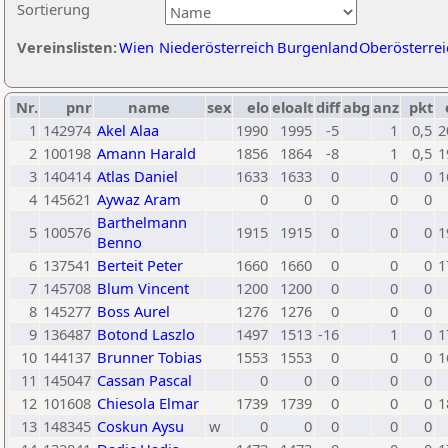
Sortierung
Vereinslisten:
Wien
Niederösterreich
Burgenland
Oberösterrei
Nr.
pnr
name
sex
elo
eloalt
diff
abg
anz
pkt
1
142974
Akel Alaa
1990
1995
-5
1
0,5
2
2
100198
Amann Harald
1856
1864
-8
1
0,5
1
3
140414
Atlas Daniel
1633
1633
0
0
0
1
4
145621
Aywaz Aram
0
0
0
0
0
Barthelmann
5
100576
1915
1915
0
0
0
1
Benno
6
137541
Berteit Peter
1660
1660
0
0
0
1
7
145708
Blum Vincent
1200
1200
0
0
0
8
145277
Boss Aurel
1276
1276
0
0
0
9
136487
Botond Laszlo
1497
1513
-16
1
0
1
10
144137
Brunner Tobias
1553
1553
0
0
0
1
11
145047
Cassan Pascal
0
0
0
0
0
12
101608
Chiesola Elmar
1739
1739
0
0
0
1
13
148345
Coskun Aysu
w
0
0
0
0
0