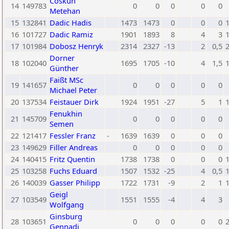
Coskun
14
149783
0
0
0
0
0
Metehan
15
132841
Dadic Hadis
1473
1473
0
0
0
16
101727
Dadic Ramiz
1901
1893
8
4
3
17
101984
Dobosz Henryk
2314
2327
-13
2
0,5
Dorner
18
102040
1695
1705
-10
4
1,5
Günther
Faißt MSc
19
141657
0
0
0
0
0
Michael Peter
20
137534
Feistauer Dirk
1924
1951
-27
5
1
Fenukhin
21
145709
0
0
0
0
0
Semen
22
121417
Fessler Franz
-
1639
1639
0
0
0
23
149629
Filler Andreas
0
0
0
0
0
24
140415
Fritz Quentin
1738
1738
0
0
0
25
103258
Fuchs Eduard
1507
1532
-25
4
0,5
26
140039
Gasser Philipp
1722
1731
-9
2
1
Geigl
27
103549
1551
1555
-4
4
3
Wolfgang
Ginsburg
28
103651
0
0
0
0
0
Gennadi