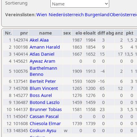
Sortierung
Vereinslisten:
Wien
Niederösterreich
Burgenland
Oberösterrei
Nr.
pnr
name
sex
elo
eloalt
diff
abg
anz
pkt
1
142974
Akel Alaa
1987
1984
3
2
1,5
2
100198
Amann Harald
1863
1854
9
5
4
3
140414
Atlas Daniel
1667
1652
15
17
13,5
4
145621
Aywaz Aram
0
0
0
0
0
Barthelmann
5
100576
1909
1913
-4
2
1
Benno
6
137541
Berteit Peter
1593
1609
-16
6
3
7
145708
Blum Vincent
1265
1200
65
12
7
8
145277
Boss Aurel
1276
1276
0
0
0
9
136487
Botond Laszlo
1459
1459
0
0
0
10
144137
Brunner Tobias
1581
1558
23
3
1,5
11
145047
Cassan Pascal
0
0
0
0
0
12
101608
Chiesola Elmar
1739
1739
0
0
0
13
148345
Coskun Aysu
w
0
0
0
0
0