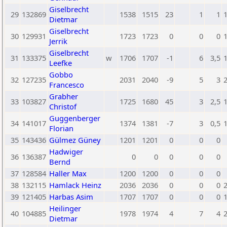
Giselbrecht
29
132869
1538
1515
23
1
1
Dietmar
Giselbrecht
30
129931
1723
1723
0
0
0
Jerrik
Giselbrecht
31
133375
w
1706
1707
-1
6
3,5
Leefke
Gobbo
32
127235
2031
2040
-9
5
3
Francesco
Grabher
33
103827
1725
1680
45
3
2,5
Christof
Guggenberger
34
141017
1374
1381
-7
3
0,5
Florian
35
143436
Gülmez Güney
1201
1201
0
0
0
Hadwiger
36
136387
0
0
0
0
0
Bernd
37
128584
Haller Max
1200
1200
0
0
0
38
132115
Hamlack Heinz
2036
2036
0
0
0
39
121405
Harbas Asim
1707
1707
0
0
0
Heilinger
40
104885
1978
1974
4
7
4
Dietmar