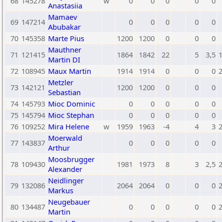
68
145278
w
0
0
0
0
0
Anastasiia
Mamaev
69
147214
0
0
0
0
0
Abubakar
70
145358
Marte Pius
1200
1200
0
0
0
Mauthner
71
121415
1864
1842
22
5
3,5
Martin DI
72
108945
Maux Martin
1914
1914
0
0
0
Metzler
73
142121
1200
1200
0
0
0
Sebastian
74
145793
Mioc Dominic
0
0
0
0
0
75
145794
Mioc Stephan
0
0
0
0
0
76
109252
Mira Helene
w
1959
1963
-4
4
3
Moerwald
77
143837
0
0
0
0
0
Arthur
Moosbrugger
78
109430
1981
1973
8
3
2,5
Alexander
Neidlinger
79
132086
2064
2064
0
0
0
Markus
Neugebauer
80
134487
0
0
0
0
0
Martin