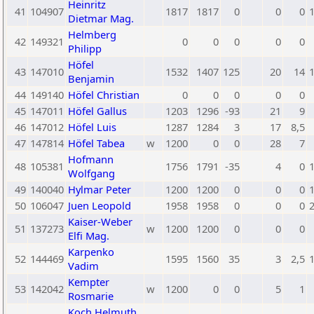
Heinritz
41
104907
1817
1817
0
0
0
Dietmar Mag.
Helmberg
42
149321
0
0
0
0
0
Philipp
Höfel
43
147010
1532
1407
125
20
14
Benjamin
44
149140
Höfel Christian
0
0
0
0
0
45
147011
Höfel Gallus
1203
1296
-93
21
9
46
147012
Höfel Luis
1287
1284
3
17
8,5
47
147814
Höfel Tabea
w
1200
0
0
28
7
Hofmann
48
105381
1756
1791
-35
4
0
Wolfgang
49
140040
Hylmar Peter
1200
1200
0
0
0
50
106047
Juen Leopold
1958
1958
0
0
0
Kaiser-Weber
51
137273
w
1200
1200
0
0
0
Elfi Mag.
Karpenko
52
144469
1595
1560
35
3
2,5
Vadim
Kempter
53
142042
w
1200
0
0
5
1
Rosmarie
Koch Helmuth