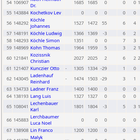
54
106907
1685
1685
0
0
0
Dr.
55
143884
Kochetkov Lev
0
0
0
0
0
Köchle
56
148292
1527
1472
55
6
4
Johannes
57
148191
Köchle Ludwig
1366
1369
-3
6
2
58
148293
Köchle Simon
1351
0
0
7
3
59
148969
Kohn Thomas
1964
1959
5
3
2
Kozissnik
60
121841
2027
2025
2
6
2
Christian
61
121407
Kunczier Otto
-
1305
1334
-29
1
0
Ladenhauf
62
143045
-
1474
1503
-29
3
1
Reinhard
63
134733
Ladner Franz
1400
1400
0
0
0
64
138193
Lang Luis
1327
1327
0
0
0
Lechenbauer
65
108041
1801
1804
-3
5
3
Karl
Lerchbaumer
66
145883
0
0
0
0
0
Luca Noel
67
138908
Lin Franco
1200
1200
0
0
0
Malyk