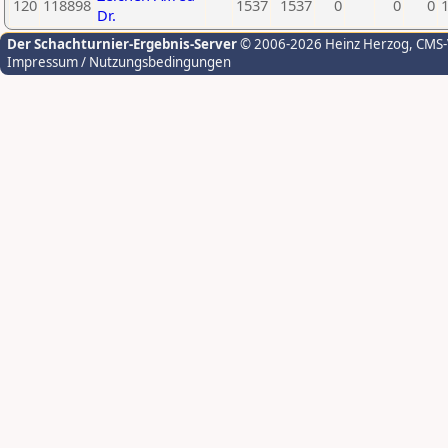
120
118898
1537
1537
0
0
0
Dr.
Der Schachturnier-Ergebnis-Server
© 2006-2026 Heinz Herzog
, CMS
Impressum / Nutzungsbedingungen