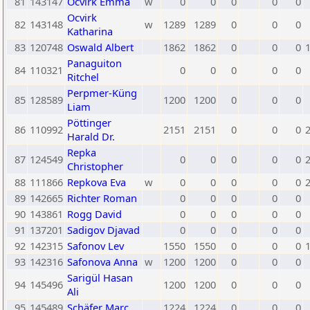
81
143147
Ocvirk Emma
w
0
0
0
0
0
Ocvirk
82
143148
w
1289
1289
0
0
0
Katharina
83
120748
Oswald Albert
1862
1862
0
0
0
Panaguiton
84
110321
0
0
0
0
0
Ritchel
Perpmer-Küng
85
128589
1200
1200
0
0
0
Liam
Pöttinger
86
110992
2151
2151
0
0
0
Harald Dr.
Repka
87
124549
0
0
0
0
0
Christopher
88
111866
Repkova Eva
w
0
0
0
0
0
89
142665
Richter Roman
0
0
0
0
0
90
143861
Rogg David
0
0
0
0
0
91
137201
Sadigov Djavad
0
0
0
0
0
92
142315
Safonov Lev
1550
1550
0
0
0
93
142316
Safonova Anna
w
1200
1200
0
0
0
Sarigül Hasan
94
145496
1200
1200
0
0
0
Ali
95
145489
Schäfer Marc
1224
1224
0
0
0