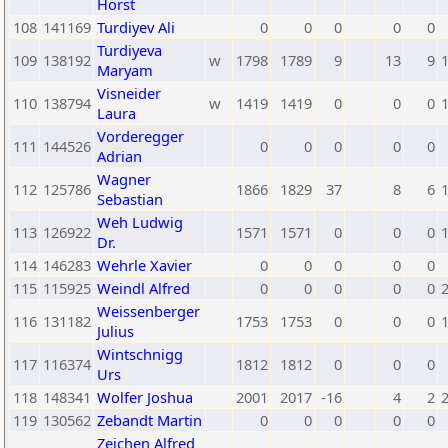
Horst
108
141169
Turdiyev Ali
0
0
0
0
0
Turdiyeva
109
138192
w
1798
1789
9
13
9
Maryam
Visneider
110
138794
w
1419
1419
0
0
0
Laura
Vorderegger
111
144526
0
0
0
0
0
Adrian
Wagner
112
125786
1866
1829
37
8
6
Sebastian
Weh Ludwig
113
126922
1571
1571
0
0
0
Dr.
114
146283
Wehrle Xavier
0
0
0
0
0
115
115925
Weindl Alfred
0
0
0
0
0
Weissenberger
116
131182
1753
1753
0
0
0
Julius
Wintschnigg
117
116374
1812
1812
0
0
0
Urs
118
148341
Wolfer Joshua
2001
2017
-16
4
2
119
130562
Zebandt Martin
0
0
0
0
0
Zeichen Alfred