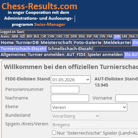
Logged on: Gast
Arabic
ARM
AZE
BIH
BUL
CAT
CHN
CRO
CZE
DEN
ENG
ESP
FAI
FIN
FRA
GER
GRE
INA
I
Home
TurnierDB
Meisterschaft
Foto-Galerie
Meldekartei
El
Turnierschach-Elozahl
Schnellschach-Elozahl
Allgemeines
Turnier anmelden: AUT
FIDE
Spieler anmelden
Elo AU
Willkommen bei den offiziellen Turnierscha
FIDE-Elolisten Stand
AUT-Elolisten Stand
13.945
Personennummer
Nachname
Vorname
Ebene
Bundesland
Spgem./Kreis/Verein
Nur "österreichische" Spieler (Land=A