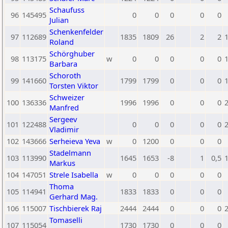
Schaufuss
96
145495
0
0
0
0
0
Julian
Schenkenfelder
97
112689
1835
1809
26
2
2
Roland
Schörghuber
98
113175
w
0
0
0
0
0
Barbara
Schoroth
99
141660
1799
1799
0
0
0
Torsten Viktor
Schweizer
100
136336
1996
1996
0
0
0
Manfred
Sergeev
101
122488
0
0
0
0
0
Vladimir
102
143666
Serheieva Yeva
w
0
1200
0
0
0
Stadelmann
103
113990
1645
1653
-8
1
0,5
Markus
104
147051
Strele Isabella
w
0
0
0
0
0
Thoma
105
114941
1833
1833
0
0
0
Gerhard Mag.
106
115007
Tischbierek Raj
2444
2444
0
0
0
Tomaselli
107
115054
1730
1730
0
0
0