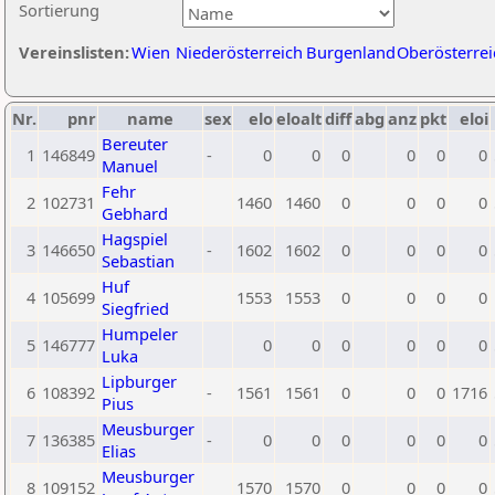
Sortierung
Vereinslisten:
Wien
Niederösterreich
Burgenland
Oberösterrei
Nr.
pnr
name
sex
elo
eloalt
diff
abg
anz
pkt
eloi
Bereuter
1
146849
-
0
0
0
0
0
0
Manuel
Fehr
2
102731
1460
1460
0
0
0
0
Gebhard
Hagspiel
3
146650
-
1602
1602
0
0
0
0
Sebastian
Huf
4
105699
1553
1553
0
0
0
0
Siegfried
Humpeler
5
146777
0
0
0
0
0
0
Luka
Lipburger
6
108392
-
1561
1561
0
0
0
1716
Pius
Meusburger
7
136385
-
0
0
0
0
0
0
Elias
Meusburger
8
109152
1570
1570
0
0
0
0