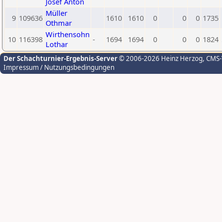
Josef Anton
Müller
9
109636
1610
1610
0
0
0
1735
Othmar
Wirthensohn
10
116398
-
1694
1694
0
0
0
1824
Lothar
Der Schachturnier-Ergebnis-Server
© 2006-2026 Heinz Herzog
, CMS
Impressum / Nutzungsbedingungen