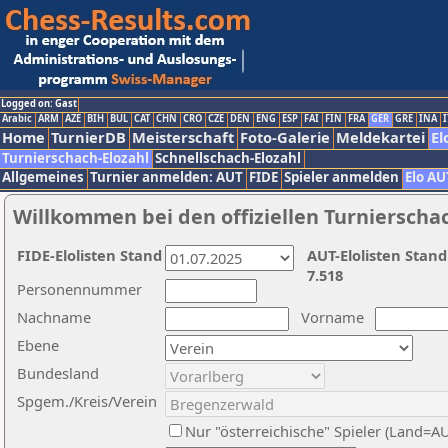
Logged on: Gast
Arabic
ARM
AZE
BIH
BUL
CAT
CHN
CRO
CZE
DEN
ENG
ESP
FAI
FIN
FRA
GER
GRE
INA
I
Home
TurnierDB
Meisterschaft
Foto-Galerie
Meldekartei
El
Turnierschach-Elozahl
Schnellschach-Elozahl
Allgemeines
Turnier anmelden: AUT
FIDE
Spieler anmelden
Elo AU
Willkommen bei den offiziellen Turnierscha
FIDE-Elolisten Stand
AUT-Elolisten Stand
7.518
Personennummer
Nachname
Vorname
Ebene
Bundesland
Spgem./Kreis/Verein
Nur "österreichische" Spieler (Land=A