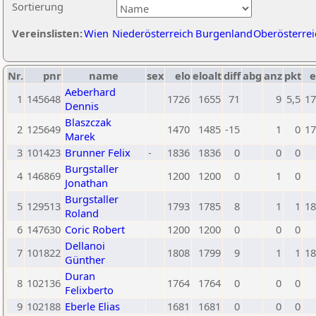
Sortierung
Vereinslisten:
Wien
Niederösterreich
Burgenland
Oberösterrei
Nr.
pnr
name
sex
elo
eloalt
diff
abg
anz
pkt
e
Aeberhard
1
145648
1726
1655
71
9
5,5
17
Dennis
Blaszczak
2
125649
1470
1485
-15
1
0
17
Marek
3
101423
Brunner Felix
-
1836
1836
0
0
0
Burgstaller
4
146869
1200
1200
0
1
0
Jonathan
Burgstaller
5
129513
1793
1785
8
1
1
18
Roland
6
147630
Coric Robert
1200
1200
0
0
0
Dellanoi
7
101822
1808
1799
9
1
1
18
Günther
Duran
8
102136
1764
1764
0
0
0
Felixberto
9
102188
Eberle Elias
1681
1681
0
0
0