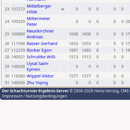
Mittelberger
23
137272
w
0
0
0
0
0
Hilde
Mittermeier
24
109329
0
0
0
0
0
20
Peter
Neunkirchner
25
109880
1608
1608
0
0
0
17
Andreas
26
111598
Rasser Gerhard
1653
1653
0
0
0
17
27
112239
Rücker Egon
1891
1883
8
1
1
19
28
140021
Schruttke Willi
1513
1513
0
0
0
Uysal Saim
29
148928
0
0
0
0
0
Eymen
30
116380
Wippel Viktor
1577
1577
0
0
0
31
140036
Zhu Yiqing
0
0
0
0
0
Der Schachturnier-Ergebnis-Server
© 2006-2026 Heinz Herzog
, CMS
Impressum / Nutzungsbedingungen