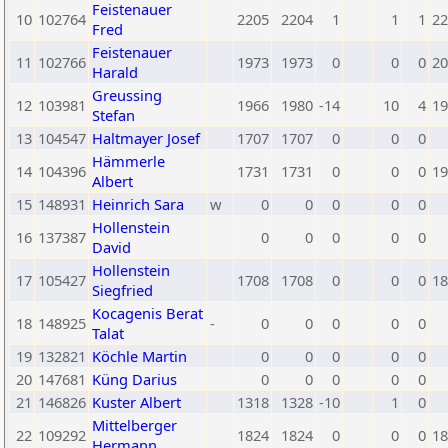
Feistenauer
10
102764
2205
2204
1
1
1
22
Fred
Feistenauer
11
102766
1973
1973
0
0
0
20
Harald
Greussing
12
103981
1966
1980
-14
10
4
19
Stefan
13
104547
Haltmayer Josef
1707
1707
0
0
0
Hämmerle
14
104396
1731
1731
0
0
0
19
Albert
15
148931
Heinrich Sara
w
0
0
0
0
0
Hollenstein
16
137387
0
0
0
0
0
David
Hollenstein
17
105427
1708
1708
0
0
0
18
Siegfried
Kocagenis Berat
18
148925
-
0
0
0
0
0
Talat
19
132821
Köchle Martin
0
0
0
0
0
20
147681
Küng Darius
0
0
0
0
0
21
146826
Kuster Albert
1318
1328
-10
1
0
Mittelberger
22
109292
1824
1824
0
0
0
18
Hermann