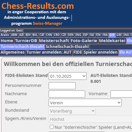
Logged on: Gast
Arabic
ARM
AZE
BIH
BUL
CAT
CHN
CRO
CZE
DEN
ENG
ESP
FAI
FIN
FRA
GER
GRE
INA
I
Home
TurnierDB
Meisterschaft
Foto-Galerie
Meldekartei
El
Turnierschach-Elozahl
Schnellschach-Elozahl
Allgemeines
Turnier anmelden: AUT
FIDE
Spieler anmelden
Elo AU
Willkommen bei den offiziellen Turnierscha
FIDE-Elolisten Stand
AUT-Elolisten Stand
8.601
Personennummer
Nachname
Vorname
Ebene
Bundesland
Spgem./Kreis/Verein
Nur "österreichische" Spieler (Land=A