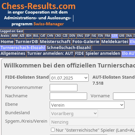
Logged on: Gast
Arabic
ARM
AZE
BIH
BUL
CAT
CHN
CRO
CZE
DEN
ENG
ESP
FAI
FIN
FRA
GER
GRE
INA
I
Home
TurnierDB
Meisterschaft
Foto-Galerie
Meldekartei
El
Turnierschach-Elozahl
Schnellschach-Elozahl
Allgemeines
Turnier anmelden: AUT
FIDE
Spieler anmelden
Elo AU
Willkommen bei den offiziellen Turnierscha
FIDE-Elolisten Stand
AUT-Elolisten Stand
7.518
Personennummer
Nachname
Vorname
Ebene
Bundesland
Spgem./Kreis/Verein
Nur "österreichische" Spieler (Land=A