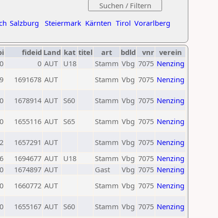
ch
Salzburg
Steiermark
Kärnten
Tirol
Vorarlberg
oi
fideid
Land
kat
titel
art
bdld
vnr
verein
0
0
AUT
U18
Stamm
Vbg
7075
Nenzing
9
1691678
AUT
Stamm
Vbg
7075
Nenzing
0
1678914
AUT
S60
Stamm
Vbg
7075
Nenzing
0
1655116
AUT
S65
Stamm
Vbg
7075
Nenzing
2
1657291
AUT
Stamm
Vbg
7075
Nenzing
6
1694677
AUT
U18
Stamm
Vbg
7075
Nenzing
0
1674897
AUT
Gast
Vbg
7075
Nenzing
0
1660772
AUT
Stamm
Vbg
7075
Nenzing
0
1655167
AUT
S60
Stamm
Vbg
7075
Nenzing