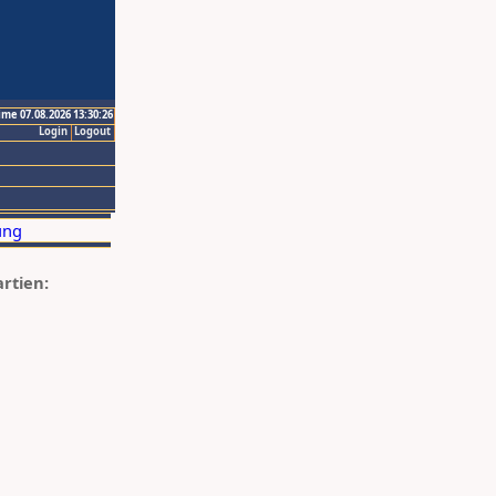
ime 07.08.2026 13:30:26
Login
Logout
artien: