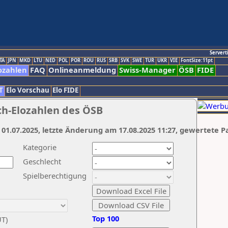
Servert
TA
JPN
MKD
LTU
NED
POL
POR
ROU
RUS
SRB
SVK
SWE
TUR
UKR
VIE
FontSize:11pt
ozahlen
FAQ
Onlineanmeldung
Swiss-Manager
ÖSB
FIDE
T
Elo Vorschau
Elo FIDE
ch-Elozahlen des ÖSB
 01.07.2025, letzte Änderung am 17.08.2025 11:27, gewertete P
Kategorie
Geschlecht
Spielberechtigung
Top 100
UT)