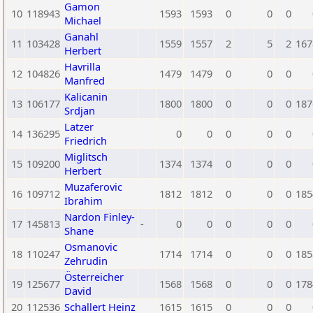
Gamon
10
118943
1593
1593
0
0
0
Michael
Ganahl
11
103428
1559
1557
2
5
2
167
Herbert
Havrilla
12
104826
1479
1479
0
0
0
Manfred
Kalicanin
13
106177
1800
1800
0
0
0
187
Srdjan
Latzer
14
136295
0
0
0
0
0
Friedrich
Miglitsch
15
109200
1374
1374
0
0
0
Herbert
Muzaferovic
16
109712
1812
1812
0
0
0
185
Ibrahim
Nardon Finley-
17
145813
-
0
0
0
0
0
Shane
Osmanovic
18
110247
1714
1714
0
0
0
185
Zehrudin
Österreicher
19
125677
1568
1568
0
0
0
178
David
20
112536
Schallert Heinz
1615
1615
0
0
0