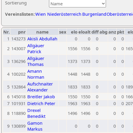
Sortierung
Vereinslisten:
Wien
Niederösterreich
Burgenland
Oberösterrei
Nr.
pnr
name
sex
elo
eloalt
diff
abg
anz
pkt
el
1
143273
Akisli Abdullah
0
0
0
0
0
Allgäuer
2
143007
1556
1556
0
0
0
165
Patrick
Allgäuer
3
136296
1373
1373
0
0
0
Thomas
Amann
4
100202
1448
1448
0
0
0
Norman
Aufschnaiter
5
132864
1833
1833
0
0
0
189
Alexander
6
145018
Breitler Jakob
1550
1550
0
0
0
166
7
101931
Dietrich Peter
1963
1963
0
0
0
207
Drexel
8
118890
1496
1496
0
0
0
Benedikt
Gamon
9
130899
0
0
0
0
0
Markus