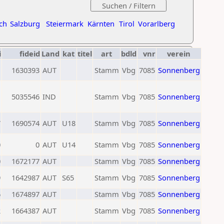
ch
Salzburg
Steiermark
Kärnten
Tirol
Vorarlberg
i
fideid
Land
kat
titel
art
bdld
vnr
verein
1
1630393
AUT
Stamm
Vbg
7085
Sonnenberg
1
5035546
IND
Stamm
Vbg
7085
Sonnenberg
7
1690574
AUT
U18
Stamm
Vbg
7085
Sonnenberg
0
0
AUT
U14
Stamm
Vbg
7085
Sonnenberg
0
1672177
AUT
Stamm
Vbg
7085
Sonnenberg
9
1642987
AUT
S65
Stamm
Vbg
7085
Sonnenberg
6
1674897
AUT
Stamm
Vbg
7085
Sonnenberg
2
1664387
AUT
Stamm
Vbg
7085
Sonnenberg