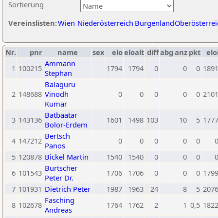
Sortierung
Vereinslisten:
Wien
Niederösterreich
Burgenland
Oberösterrei
Nr.
pnr
name
sex
elo
eloalt
diff
abg
anz
pkt
elo
Ammann
1
100215
1794
1794
0
0
0
189
Stephan
Balaguru
2
148688
Vinodh
0
0
0
0
0
210
Kumar
Batbaatar
3
143136
1601
1498
103
10
5
177
Bolor-Erdem
Bertsch
4
147212
0
0
0
0
0
Panos
5
120878
Bickel Martin
1540
1540
0
0
0
Burtscher
6
101543
1706
1706
0
0
0
179
Peter Dr.
7
101931
Dietrich Peter
1987
1963
24
8
5
207
Fasching
8
102678
1764
1762
2
1
0,5
182
Andreas