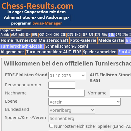
Logged on: Gast
Arabic
ARM
AZE
BIH
BUL
CAT
CHN
CRO
CZE
DEN
ENG
ESP
FAI
FIN
FRA
GER
GRE
INA
I
Home
TurnierDB
Meisterschaft
Foto-Galerie
Meldekartei
El
Turnierschach-Elozahl
Schnellschach-Elozahl
Allgemeines
Turnier anmelden: AUT
FIDE
Spieler anmelden
Elo AU
Willkommen bei den offiziellen Turnierscha
FIDE-Elolisten Stand
AUT-Elolisten Stand
8.601
Personennummer
Nachname
Vorname
Ebene
Bundesland
Spgem./Kreis/Verein
Nur "österreichische" Spieler (Land=A