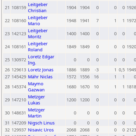
Leitgeber
21
108159
1904
1904
0
0
0
192
Christian
Leitgeber
22
108160
1948
1941
7
1
1
197
Mario
Leitgeber
23
142123
1400
1400
0
0
0
Moritz
Leitgeber
24
108161
1849
1849
0
0
0
192
Roland
Loretz Edgar
25
130972
0
0
0
0
0
Ing.
26
129613
Loretz Jonas
1886
1889
-3
1
0,5
194
27
145429
Mähr Niclas
1572
1556
16
1
1
Maymo
28
145374
1680
1670
10
1
1
181
Gazwan
Metzger
29
147210
1200
1200
0
0
0
Lukas
Metzger
30
148631
0
0
0
0
0
Martin
31
147209
Nigsch Linus
0
0
0
0
0
32
129937
Nisavic Uros
2068
2068
0
0
0
212