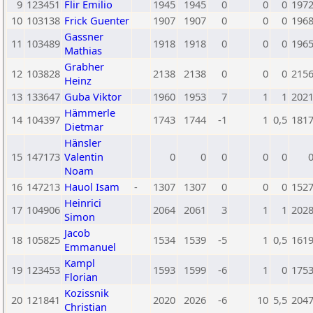
9
123451
Flir Emilio
1945
1945
0
0
0
197
10
103138
Frick Guenter
1907
1907
0
0
0
196
Gassner
11
103489
1918
1918
0
0
0
196
Mathias
Grabher
12
103828
2138
2138
0
0
0
215
Heinz
13
133647
Guba Viktor
1960
1953
7
1
1
202
Hämmerle
14
104397
1743
1744
-1
1
0,5
181
Dietmar
Hänsler
15
147173
Valentin
0
0
0
0
0
Noam
16
147213
Hauol Isam
-
1307
1307
0
0
0
152
Heinrici
17
104906
2064
2061
3
1
1
202
Simon
Jacob
18
105825
1534
1539
-5
1
0,5
161
Emmanuel
Kampl
19
123453
1593
1599
-6
1
0
175
Florian
Kozissnik
20
121841
2020
2026
-6
10
5,5
204
Christian