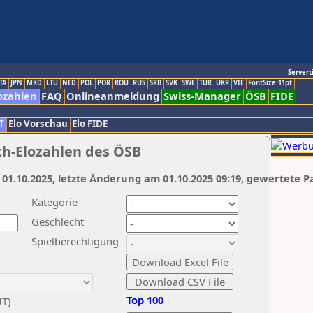
Servert
TA
JPN
MKD
LTU
NED
POL
POR
ROU
RUS
SRB
SVK
SWE
TUR
UKR
VIE
FontSize:11pt
ozahlen
FAQ
Onlineanmeldung
Swiss-Manager
ÖSB
FIDE
T
Elo Vorschau
Elo FIDE
ch-Elozahlen des ÖSB
 01.10.2025, letzte Änderung am 01.10.2025 09:19, gewertete P
Kategorie
Geschlecht
Spielberechtigung
Top 100
UT)