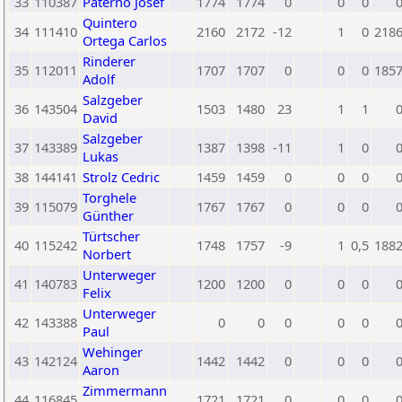
33
110387
Paterno Josef
1774
1774
0
0
0
Quintero
34
111410
2160
2172
-12
1
0
218
Ortega Carlos
Rinderer
35
112011
1707
1707
0
0
0
185
Adolf
Salzgeber
36
143504
1503
1480
23
1
1
David
Salzgeber
37
143389
1387
1398
-11
1
0
Lukas
38
144141
Strolz Cedric
1459
1459
0
0
0
Torghele
39
115079
1767
1767
0
0
0
Günther
Türtscher
40
115242
1748
1757
-9
1
0,5
188
Norbert
Unterweger
41
140783
1200
1200
0
0
0
Felix
Unterweger
42
143388
0
0
0
0
0
Paul
Wehinger
43
142124
1442
1442
0
0
0
Aaron
Zimmermann
44
116845
1721
1721
0
0
0