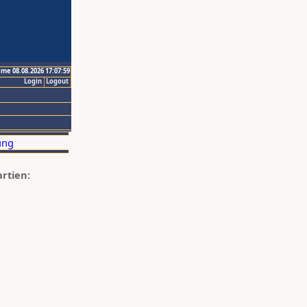
ime 08.08.2026 17:07:59
Login
Logout
artien: