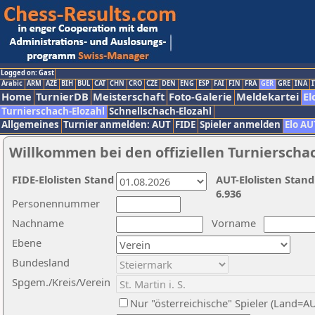
Logged on: Gast
Arabic
ARM
AZE
BIH
BUL
CAT
CHN
CRO
CZE
DEN
ENG
ESP
FAI
FIN
FRA
GER
GRE
INA
I
Home
TurnierDB
Meisterschaft
Foto-Galerie
Meldekartei
El
Turnierschach-Elozahl
Schnellschach-Elozahl
Allgemeines
Turnier anmelden: AUT
FIDE
Spieler anmelden
Elo AU
Willkommen bei den offiziellen Turnierscha
FIDE-Elolisten Stand
AUT-Elolisten Stand
6.936
Personennummer
Nachname
Vorname
Ebene
Bundesland
Spgem./Kreis/Verein
Nur "österreichische" Spieler (Land=A