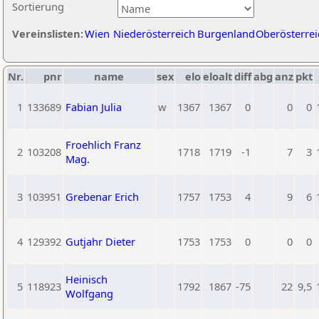
Sortierung
Vereinslisten:
Wien
Niederösterreich
Burgenland
Oberösterrei
Nr.
pnr
name
sex
elo
eloalt
diff
abg
anz
pkt
1
133689
Fabian Julia
w
1367
1367
0
0
0
Froehlich Franz
2
103208
1718
1719
-1
7
3
Mag.
3
103951
Grebenar Erich
1757
1753
4
9
6
4
129392
Gutjahr Dieter
1753
1753
0
0
0
Heinisch
5
118923
1792
1867
-75
22
9,5
Wolfgang