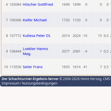
6
105084
Hilscher Gottfried
1699
1699
0
0
0
7
106566
Kiefer Michael
1720
1720
0
0
0
8
107772
Kutlesa Peter DI.
2014
2024
-10
15
9,5
Loebler Heimo
9
108444
2077
2081
-4
1
0,5
Mag.
10
113556
Seiler Franz
1655
1614
41
7
3,5
Der Schachturnier-Ergebnis-Server
© 2006-2026 Heinz Herzog
, CMS
Impressum / Nutzungsbedingungen