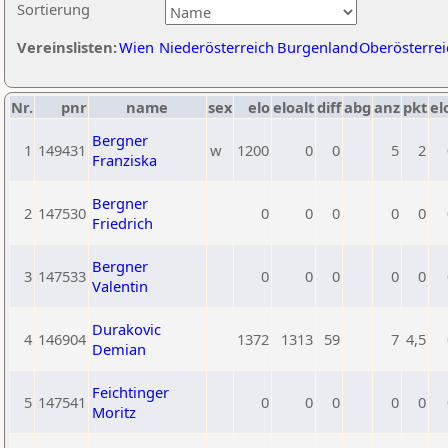
Sortierung
Vereinslisten:
Wien
Niederösterreich
Burgenland
Oberösterrei
Nr.
pnr
name
sex
elo
eloalt
diff
abg
anz
pkt
el
Bergner
1
149431
w
1200
0
0
5
2
Franziska
Bergner
2
147530
0
0
0
0
0
Friedrich
Bergner
3
147533
0
0
0
0
0
Valentin
Durakovic
4
146904
1372
1313
59
7
4,5
Demian
Feichtinger
5
147541
0
0
0
0
0
Moritz