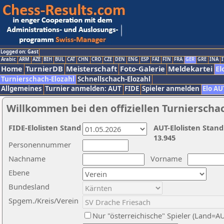
Logged on: Gast
Arabic
ARM
AZE
BIH
BUL
CAT
CHN
CRO
CZE
DEN
ENG
ESP
FAI
FIN
FRA
GER
GRE
INA
I
Home
TurnierDB
Meisterschaft
Foto-Galerie
Meldekartei
El
Turnierschach-Elozahl
Schnellschach-Elozahl
Allgemeines
Turnier anmelden: AUT
FIDE
Spieler anmelden
Elo AU
Willkommen bei den offiziellen Turnierscha
FIDE-Elolisten Stand
AUT-Elolisten Stand
13.945
Personennummer
Nachname
Vorname
Ebene
Bundesland
Spgem./Kreis/Verein
Nur "österreichische" Spieler (Land=A