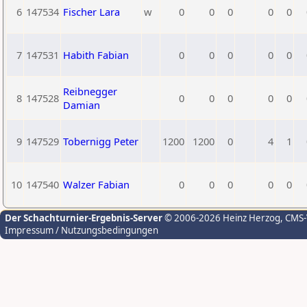
6
147534
Fischer Lara
w
0
0
0
0
0
7
147531
Habith Fabian
0
0
0
0
0
Reibnegger
8
147528
0
0
0
0
0
Damian
9
147529
Tobernigg Peter
1200
1200
0
4
1
10
147540
Walzer Fabian
0
0
0
0
0
Der Schachturnier-Ergebnis-Server
© 2006-2026 Heinz Herzog
, CMS
Impressum / Nutzungsbedingungen