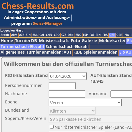
Logged on: Gast
Arabic
ARM
AZE
BIH
BUL
CAT
CHN
CRO
CZE
DEN
ENG
ESP
FAI
FIN
FRA
GER
GRE
INA
I
Home
TurnierDB
Meisterschaft
Foto-Galerie
Meldekartei
El
Turnierschach-Elozahl
Schnellschach-Elozahl
Allgemeines
Turnier anmelden: AUT
FIDE
Spieler anmelden
Elo AU
Willkommen bei den offiziellen Turnierscha
FIDE-Elolisten Stand
AUT-Elolisten Stand
13.945
Personennummer
Nachname
Vorname
Ebene
Bundesland
Spgem./Kreis/Verein
Nur "österreichische" Spieler (Land=A