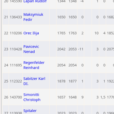
20
145590
Lapan Rudolf
1344
1348
-4
1
0
Maksymiuk
21
136433
1650
1650
0
0
0
168
Fedir
22
110206
Orec Ilija
1765
1763
2
10
4
185
Pavicevic
23
110428
2042
2053
-11
3
0
207
Nenad
Regenfelder
24
111695
2054
2054
0
0
0
Reinhard
Sabitzer Karl
25
112322
1878
1877
1
3
1
192
DI.
Simonitti
26
143700
1657
1648
9
3
1,5
177
Christoph
Spitaler
27
113938
2023
2023
0
0
0
196