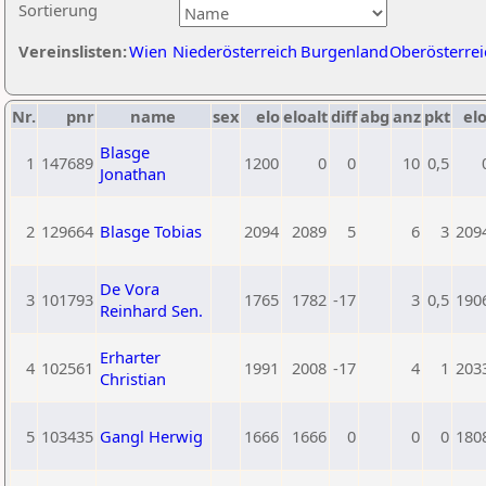
Sortierung
Vereinslisten:
Wien
Niederösterreich
Burgenland
Oberösterrei
Nr.
pnr
name
sex
elo
eloalt
diff
abg
anz
pkt
elo
Blasge
1
147689
1200
0
0
10
0,5
Jonathan
2
129664
Blasge Tobias
2094
2089
5
6
3
209
De Vora
3
101793
1765
1782
-17
3
0,5
190
Reinhard Sen.
Erharter
4
102561
1991
2008
-17
4
1
203
Christian
5
103435
Gangl Herwig
1666
1666
0
0
0
180