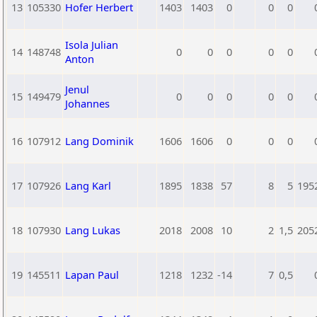
13
105330
Hofer Herbert
1403
1403
0
0
0
Isola Julian
14
148748
0
0
0
0
0
Anton
Jenul
15
149479
0
0
0
0
0
Johannes
16
107912
Lang Dominik
1606
1606
0
0
0
17
107926
Lang Karl
1895
1838
57
8
5
195
18
107930
Lang Lukas
2018
2008
10
2
1,5
205
19
145511
Lapan Paul
1218
1232
-14
7
0,5