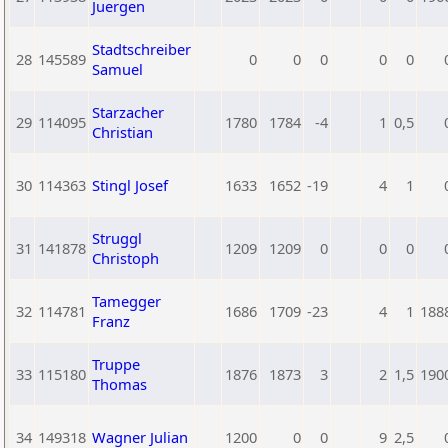
Juergen
Stadtschreiber
28
145589
0
0
0
0
0
Samuel
Starzacher
29
114095
1780
1784
-4
1
0,5
Christian
30
114363
Stingl Josef
1633
1652
-19
4
1
Struggl
31
141878
1209
1209
0
0
0
Christoph
Tamegger
32
114781
1686
1709
-23
4
1
188
Franz
Truppe
33
115180
1876
1873
3
2
1,5
190
Thomas
34
149318
Wagner Julian
1200
0
0
9
2,5