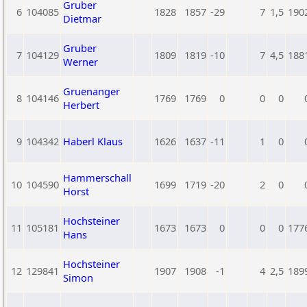
Gruber
6
104085
1828
1857
-29
7
1,5
190
Dietmar
Gruber
7
104129
1809
1819
-10
7
4,5
188
Werner
Gruenanger
8
104146
1769
1769
0
0
0
Herbert
9
104342
Haberl Klaus
1626
1637
-11
1
0
Hammerschall
10
104590
1699
1719
-20
2
0
Horst
Hochsteiner
11
105181
1673
1673
0
0
0
177
Hans
Hochsteiner
12
129841
1907
1908
-1
4
2,5
189
Simon