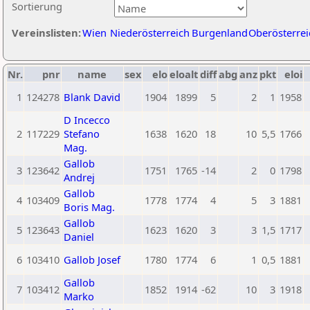
Sortierung
Vereinslisten:
Wien
Niederösterreich
Burgenland
Oberösterrei
Nr.
pnr
name
sex
elo
eloalt
diff
abg
anz
pkt
eloi
1
124278
Blank David
1904
1899
5
2
1
1958
D Incecco
2
117229
Stefano
1638
1620
18
10
5,5
1766
Mag.
Gallob
3
123642
1751
1765
-14
2
0
1798
Andrej
Gallob
4
103409
1778
1774
4
5
3
1881
Boris Mag.
Gallob
5
123643
1623
1620
3
3
1,5
1717
Daniel
6
103410
Gallob Josef
1780
1774
6
1
0,5
1881
Gallob
7
103412
1852
1914
-62
10
3
1918
Marko