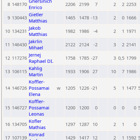
Ghersinich
8
148170
2206
2199
7
2
2
2253
Enrico
Gietler
9
130443
1465
1478
-13
2
0
1666
Matthias
Jakob
10
134231
1982
1986
-4
2
1
1971
Matthias
Jakrlin
11
146430
2122
2124
-2
3
2
2141
Mihael
Jernej
12
117276
1758
1785
-27
3
0,5
1799
Raphael DI.
Kahlig
13
106115
1933
1906
27
10
7
1986
Martin
Koffler-
14
146726
Possamai
w
1205
1226
-21
5
1
1477
Elena
Koffler-
15
146727
Possamai
1200
1200
0
0
0
0
Leonas
Kofler
16
134705
1297
1287
10
2
1
0
Mathias
Konrad
17
107139
1429
1417
12
2
1
1592