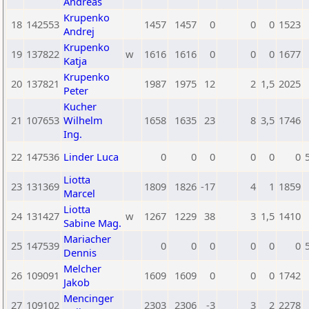
Andreas
Krupenko
18
142553
1457
1457
0
0
0
1523
Andrej
Krupenko
19
137822
w
1616
1616
0
0
0
1677
Katja
Krupenko
20
137821
1987
1975
12
2
1,5
2025
Peter
Kucher
21
107653
Wilhelm
1658
1635
23
8
3,5
1746
Ing.
22
147536
Linder Luca
0
0
0
0
0
0
Liotta
23
131369
1809
1826
-17
4
1
1859
Marcel
Liotta
24
131427
w
1267
1229
38
3
1,5
1410
Sabine Mag.
Mariacher
25
147539
0
0
0
0
0
0
Dennis
Melcher
26
109091
1609
1609
0
0
0
1742
Jakob
Mencinger
27
109102
2303
2306
-3
3
2
2278