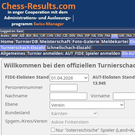
Logged on: Gast
Arabic
ARM
AZE
BIH
BUL
CAT
CHN
CRO
CZE
DEN
ENG
ESP
FAI
FIN
FRA
GER
GRE
INA
I
Home
TurnierDB
Meisterschaft
Foto-Galerie
Meldekartei
El
Turnierschach-Elozahl
Schnellschach-Elozahl
Allgemeines
Turnier anmelden: AUT
FIDE
Spieler anmelden
Elo AU
Willkommen bei den offiziellen Turnierscha
FIDE-Elolisten Stand
AUT-Elolisten Stand
13.945
Personennummer
Nachname
Vorname
Ebene
Bundesland
Spgem./Kreis/Verein
Nur "österreichische" Spieler (Land=A