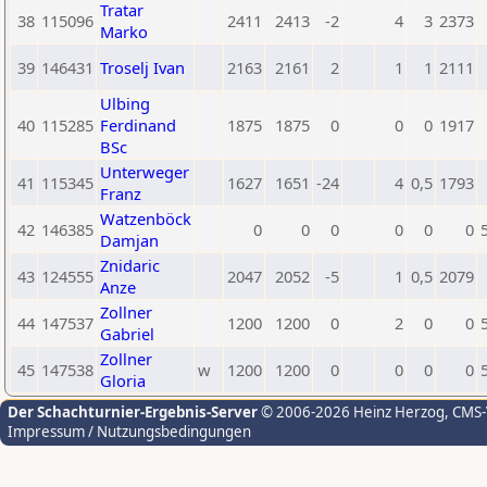
Tratar
38
115096
2411
2413
-2
4
3
2373
Marko
39
146431
Troselj Ivan
2163
2161
2
1
1
2111
Ulbing
40
115285
Ferdinand
1875
1875
0
0
0
1917
BSc
Unterweger
41
115345
1627
1651
-24
4
0,5
1793
Franz
Watzenböck
42
146385
0
0
0
0
0
0
Damjan
Znidaric
43
124555
2047
2052
-5
1
0,5
2079
Anze
Zollner
44
147537
1200
1200
0
2
0
0
Gabriel
Zollner
45
147538
w
1200
1200
0
0
0
0
Gloria
Der Schachturnier-Ergebnis-Server
© 2006-2026 Heinz Herzog
, CMS
Impressum / Nutzungsbedingungen