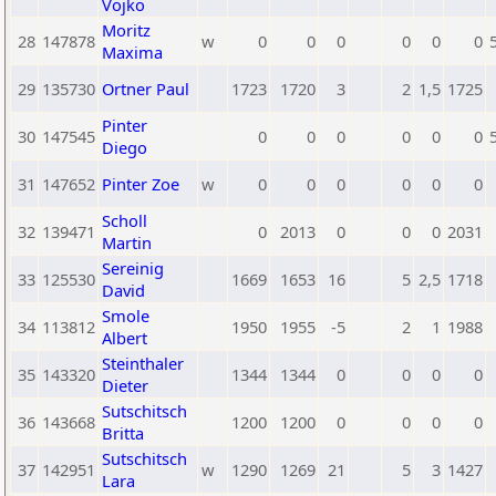
Vojko
Moritz
28
147878
w
0
0
0
0
0
0
Maxima
29
135730
Ortner Paul
1723
1720
3
2
1,5
1725
Pinter
30
147545
0
0
0
0
0
0
Diego
31
147652
Pinter Zoe
w
0
0
0
0
0
0
Scholl
32
139471
0
2013
0
0
0
2031
Martin
Sereinig
33
125530
1669
1653
16
5
2,5
1718
David
Smole
34
113812
1950
1955
-5
2
1
1988
Albert
Steinthaler
35
143320
1344
1344
0
0
0
0
Dieter
Sutschitsch
36
143668
1200
1200
0
0
0
0
Britta
Sutschitsch
37
142951
w
1290
1269
21
5
3
1427
Lara