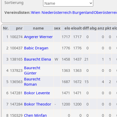
Sortierung
Vereinslisten:
Wien
Niederösterreich
Burgenland
Oberösterrei
Nr.
pnr
name
sex
elo
eloalt
diff
abg
anz
pkt
el
1
100274
Angerer Werner
1717
1717
0
0
0
2
100437
Babic Dragan
1776
1776
0
0
0
3
138165
Baurecht Elena
W
1458
1437
21
1
1
Baurecht
4
137823
1363
1363
0
0
0
Günter
Baurecht
5
136563
1687
1672
15
4
2
Roman
6
147281
Bokor Levente
1471
1471
0
0
0
7
147284
Bokor Theodor
-
1200
1200
0
0
0
8
150329
Chen Minfan
0
0
0
0
0