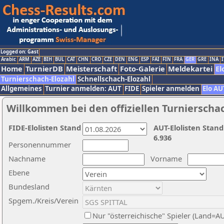
Logged on: Gast
Arabic
ARM
AZE
BIH
BUL
CAT
CHN
CRO
CZE
DEN
ENG
ESP
FAI
FIN
FRA
GER
GRE
INA
I
Home
TurnierDB
Meisterschaft
Foto-Galerie
Meldekartei
El
Turnierschach-Elozahl
Schnellschach-Elozahl
Allgemeines
Turnier anmelden: AUT
FIDE
Spieler anmelden
Elo AU
Willkommen bei den offiziellen Turnierscha
FIDE-Elolisten Stand
AUT-Elolisten Stand
6.936
Personennummer
Nachname
Vorname
Ebene
Bundesland
Spgem./Kreis/Verein
Nur "österreichische" Spieler (Land=A