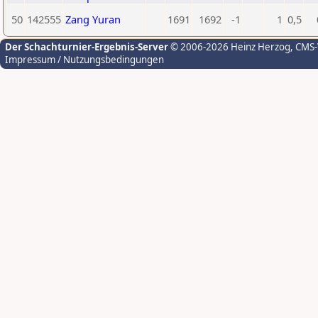
50
142555
Zang Yuran
1691
1692
-1
1
0,5
Der Schachturnier-Ergebnis-Server
© 2006-2026 Heinz Herzog
, CMS
Impressum / Nutzungsbedingungen