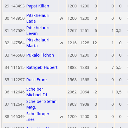
29
148493
Papst Kilian
1200
1200
0
0
0
Pitskhelauri
30
148950
w
1200
1200
0
0
0
Lada
Pitskhelauri
31
147580
1267
1261
6
1
0,5
Levan
Pitskhelauri
32
147564
w
1216
1228
-12
1
0
Marta
33
146580
Pukalo Tichon
1200
1200
0
0
0
34
111615
Rathgeb Hubert
1888
1883
5
7
5,5
35
112297
Russ Franz
1568
1568
0
0
0
Scheiber
36
112646
2062
2064
-2
1
0,5
Michael DI
Scheiber Stefan
37
112647
1908
1908
0
0
0
Mag.
Scheiflinger
38
146049
w
1200
1200
0
0
0
Ines