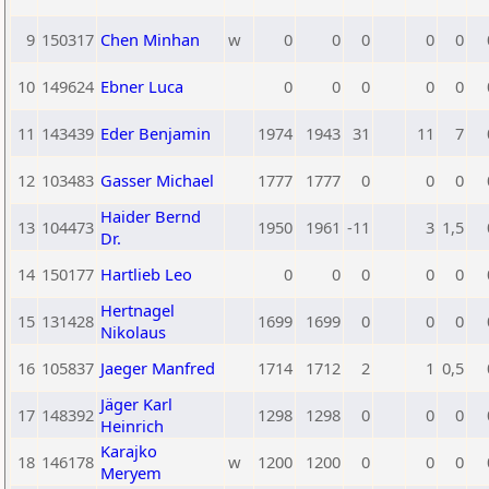
9
150317
Chen Minhan
w
0
0
0
0
0
10
149624
Ebner Luca
0
0
0
0
0
11
143439
Eder Benjamin
1974
1943
31
11
7
12
103483
Gasser Michael
1777
1777
0
0
0
Haider Bernd
13
104473
1950
1961
-11
3
1,5
Dr.
14
150177
Hartlieb Leo
0
0
0
0
0
Hertnagel
15
131428
1699
1699
0
0
0
Nikolaus
16
105837
Jaeger Manfred
1714
1712
2
1
0,5
Jäger Karl
17
148392
1298
1298
0
0
0
Heinrich
Karajko
18
146178
w
1200
1200
0
0
0
Meryem