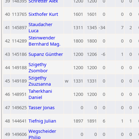
39
148395
Schretter Alex
1200
1200
0
0
0
40
113765
Sixthofer Kurt
1601
1601
0
0
0
Staudacher
41
145897
1311
1345
-34
7
2
Luca
Steinwender
42
114289
1800
1800
0
0
0
Bernhard Mag.
43
145186
Supanz Günther
1200
1206
-6
1
0
Szigethy
44
149188
1200
1200
0
0
0
Zsombor
Szigethy
45
149189
w
1331
1331
0
0
0
Zsuzsanna
Taherkhani
46
148951
1200
1200
0
0
0
Daniel
47
149625
Tasser Jonas
0
0
0
0
0
48
144641
Tiefnig Julian
1897
1891
6
1
1
Wegscheider
49
149606
0
0
0
0
0
Philip