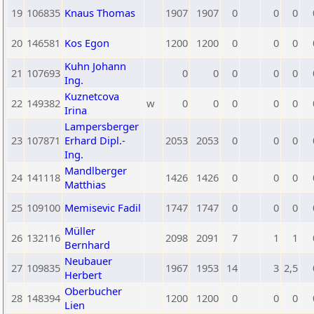
19
106835
Knaus Thomas
1907
1907
0
0
0
20
146581
Kos Egon
1200
1200
0
0
0
Kuhn Johann
21
107693
0
0
0
0
0
Ing.
Kuznetcova
22
149382
w
0
0
0
0
0
Irina
Lampersberger
23
107871
Erhard Dipl.-
2053
2053
0
0
0
Ing.
Mandlberger
24
141118
1426
1426
0
0
0
Matthias
25
109100
Memisevic Fadil
1747
1747
0
0
0
Müller
26
132116
2098
2091
7
1
1
Bernhard
Neubauer
27
109835
1967
1953
14
3
2,5
Herbert
Oberbucher
28
148394
1200
1200
0
0
0
Lien