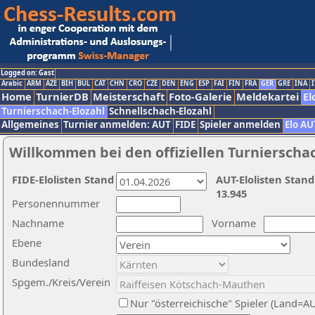
Logged on: Gast
Arabic
ARM
AZE
BIH
BUL
CAT
CHN
CRO
CZE
DEN
ENG
ESP
FAI
FIN
FRA
GER
GRE
INA
I
Home
TurnierDB
Meisterschaft
Foto-Galerie
Meldekartei
El
Turnierschach-Elozahl
Schnellschach-Elozahl
Allgemeines
Turnier anmelden: AUT
FIDE
Spieler anmelden
Elo AU
Willkommen bei den offiziellen Turnierscha
FIDE-Elolisten Stand
AUT-Elolisten Stand
13.945
Personennummer
Nachname
Vorname
Ebene
Bundesland
Spgem./Kreis/Verein
Nur "österreichische" Spieler (Land=A