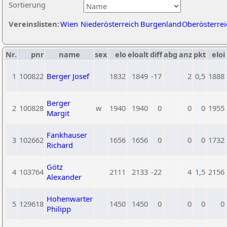
Sortierung
Vereinslisten:
Wien
Niederösterreich
Burgenland
Oberösterrei
Nr.
pnr
name
sex
elo
eloalt
diff
abg
anz
pkt
eloi
1
100822
Berger Josef
1832
1849
-17
2
0,5
1888
Berger
2
100828
w
1940
1940
0
0
0
1955
Margit
Fankhauser
3
102662
1656
1656
0
0
0
1732
Richard
Götz
4
103764
2111
2133
-22
4
1,5
2156
Alexander
Hohenwarter
5
129618
1450
1450
0
0
0
0
Philipp