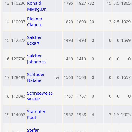
13
110236
Ronald
1795
1827
-32
15
7,5
1865
MMag.Dr.
Plozner
14
110937
1829
1809
20
3
2,5
1929
Claudio
Salcher
15
112372
1493
1493
0
0
0
1599
Eckart
Salcher
16
120730
1419
1419
0
0
0
0
Johannes
Schluder
17
128499
w
1563
1563
0
0
0
1657
Natalie
Schneeweiss
18
113043
1787
1787
0
0
0
0
Walter
Stampfer
19
114052
1962
1958
4
2
1,5
2005
Paul
Stefan