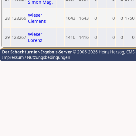
Simon Mag.
Wieser
28
128266
1643
1643
0
0
0
1750
Clemens
Wieser
29
128267
1416
1416
0
0
0
0
Lorenz
Der Schachturnier-Ergebnis-Server
© 2006-2026 Heinz Herzog
, CMS
Impressum / Nutzungsbedingungen