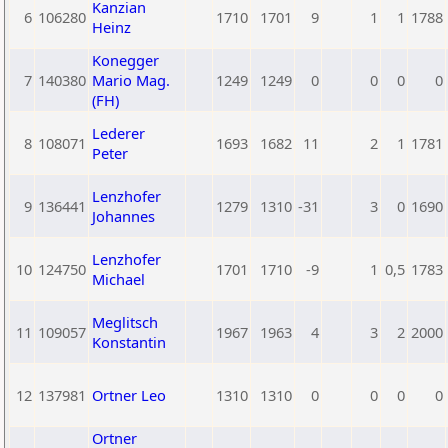
Kanzian
6
106280
1710
1701
9
1
1
1788
Heinz
Konegger
7
140380
Mario Mag.
1249
1249
0
0
0
0
(FH)
Lederer
8
108071
1693
1682
11
2
1
1781
Peter
Lenzhofer
9
136441
1279
1310
-31
3
0
1690
Johannes
Lenzhofer
10
124750
1701
1710
-9
1
0,5
1783
Michael
Meglitsch
11
109057
1967
1963
4
3
2
2000
Konstantin
12
137981
Ortner Leo
1310
1310
0
0
0
0
Ortner