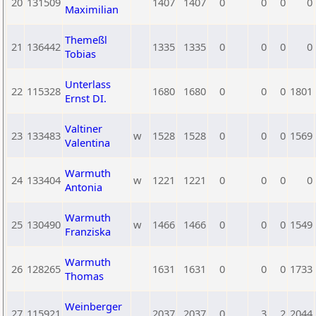
20
131509
1407
1407
0
0
0
0
Maximilian
Themeßl
21
136442
1335
1335
0
0
0
0
Tobias
Unterlass
22
115328
1680
1680
0
0
0
1801
Ernst DI.
Valtiner
23
133483
w
1528
1528
0
0
0
1569
Valentina
Warmuth
24
133404
w
1221
1221
0
0
0
0
Antonia
Warmuth
25
130490
w
1466
1466
0
0
0
1549
Franziska
Warmuth
26
128265
1631
1631
0
0
0
1733
Thomas
Weinberger
27
115921
2037
2037
0
3
2
2044