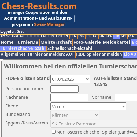
Logged on: Gast
Arabic
ARM
AZE
BIH
BUL
CAT
CHN
CRO
CZE
DEN
ENG
ESP
FAI
FIN
FRA
GER
GRE
INA
I
Home
TurnierDB
Meisterschaft
Foto-Galerie
Meldekartei
El
Turnierschach-Elozahl
Schnellschach-Elozahl
Allgemeines
Turnier anmelden: AUT
FIDE
Spieler anmelden
Elo AU
Willkommen bei den offiziellen Turnierscha
FIDE-Elolisten Stand
AUT-Elolisten Stand
13.945
Personennummer
Nachname
Vorname
Ebene
Bundesland
Spgem./Kreis/Verein
Nur "österreichische" Spieler (Land=A