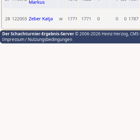
Markus
28
122003
Zeber Katja
w
1771
1771
0
0
0
1787
Der Schachturnier-Ergebnis-Server
© 2006-2026 Heinz Herzog
, CMS
Impressum / Nutzungsbedingungen