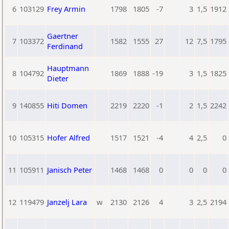
6
103129
Frey Armin
1798
1805
-7
3
1,5
1912
Gaertner
7
103372
1582
1555
27
12
7,5
1795
Ferdinand
Hauptmann
8
104792
1869
1888
-19
3
1,5
1825
Dieter
9
140855
Hiti Domen
2219
2220
-1
2
1,5
2242
10
105315
Hofer Alfred
1517
1521
-4
4
2,5
0
11
105911
Janisch Peter
1468
1468
0
0
0
0
12
119479
Janzelj Lara
w
2130
2126
4
3
2,5
2194