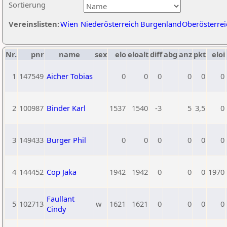
Sortierung
Vereinslisten:
Wien
Niederösterreich
Burgenland
Oberösterrei
Nr.
pnr
name
sex
elo
eloalt
diff
abg
anz
pkt
eloi
1
147549
Aicher Tobias
0
0
0
0
0
0
2
100987
Binder Karl
1537
1540
-3
5
3,5
0
3
149433
Burger Phil
0
0
0
0
0
0
4
144452
Cop Jaka
1942
1942
0
0
0
1970
Faullant
5
102713
w
1621
1621
0
0
0
0
Cindy