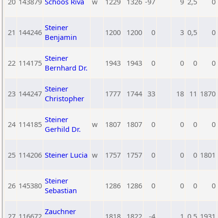
20
143879
Schoos Riva
w
1229
1326
-97
9
2,5
0
Steiner
21
144246
1200
1200
0
3
0,5
0
Benjamin
Steiner
22
114175
1943
1943
0
0
0
0
Bernhard Dr.
Steiner
23
144247
1777
1744
33
18
11
1870
Christopher
Steiner
24
114185
w
1807
1807
0
0
0
0
Gerhild Dr.
25
114206
Steiner Lucia
w
1757
1757
0
0
0
1801
Steiner
26
145380
1286
1286
0
0
0
0
Sebastian
Zauchner
27
116672
1818
1822
-4
1
0,5
1931