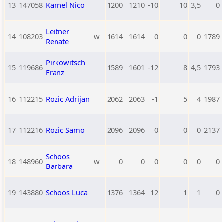
13
147058
Karnel Nico
1200
1210
-10
10
3,5
0
Leitner
14
108203
w
1614
1614
0
0
0
1789
Renate
Pirkowitsch
15
119686
1589
1601
-12
8
4,5
1793
Franz
16
112215
Rozic Adrijan
2062
2063
-1
5
4
1987
17
112216
Rozic Samo
2096
2096
0
0
0
2137
Schoos
18
148960
w
0
0
0
0
0
0
Barbara
19
143880
Schoos Luca
1376
1364
12
1
1
0