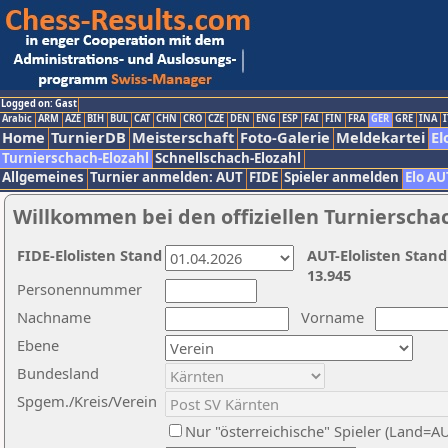
Logged on: Gast
Arabic
ARM
AZE
BIH
BUL
CAT
CHN
CRO
CZE
DEN
ENG
ESP
FAI
FIN
FRA
GER
GRE
INA
I
Home
TurnierDB
Meisterschaft
Foto-Galerie
Meldekartei
El
Turnierschach-Elozahl
Schnellschach-Elozahl
Allgemeines
Turnier anmelden: AUT
FIDE
Spieler anmelden
Elo AU
Willkommen bei den offiziellen Turnierscha
FIDE-Elolisten Stand
AUT-Elolisten Stand
13.945
Personennummer
Nachname
Vorname
Ebene
Bundesland
Spgem./Kreis/Verein
Nur "österreichische" Spieler (Land=A