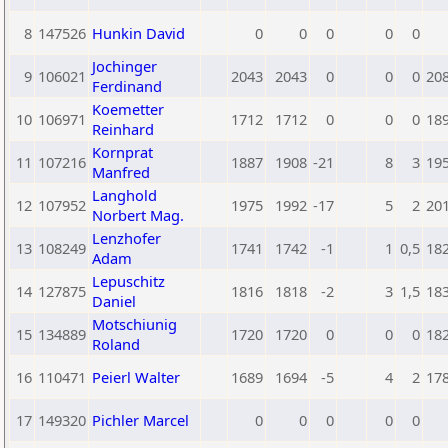
8
147526
Hunkin David
0
0
0
0
0
Jochinger
9
106021
2043
2043
0
0
0
20
Ferdinand
Koemetter
10
106971
1712
1712
0
0
0
18
Reinhard
Kornprat
11
107216
1887
1908
-21
8
3
19
Manfred
Langhold
12
107952
1975
1992
-17
5
2
20
Norbert Mag.
Lenzhofer
13
108249
1741
1742
-1
1
0,5
18
Adam
Lepuschitz
14
127875
1816
1818
-2
3
1,5
18
Daniel
Motschiunig
15
134889
1720
1720
0
0
0
18
Roland
16
110471
Peierl Walter
1689
1694
-5
4
2
17
17
149320
Pichler Marcel
0
0
0
0
0