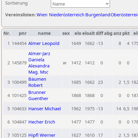
Sortierung
Vereinslisten:
Wien
Niederösterreich
Burgenland
Oberösterrei
Nr.
pnr
name
sex
elo
eloalt
diff
abg
anz
pkt
el
1
144454
Almer Leopold
1649
1662
-13
8
4
17
Almer-Jarz
Daniela
2
145879
w
1412
1412
0
0
0
Alexandra
Mag. Msc
Bäumen
3
100499
1685
1662
23
2
1,5
18
Robert
Brunner
4
101425
1868
1868
0
0
0
18
Guenther
5
104633
Hanser Michael
1962
1975
-13
14
6,5
19
6
104847
Hecher Erich
1477
1477
0
0
0
17
7
105125
Hipfl Werner
1627
1610
17
2
1,5
18