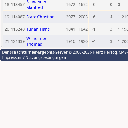
Schweiger
18
113457
1672
1672
0
0
0
Manfred
19
114087
Starc Christian
2077
2083
-6
4
1
21
20
115248
Turian Hans
1841
1842
-1
3
1
19
Wilhelmer
21
121339
1916
1920
-4
3
1
20
Thomas
Der Schachturnier-Ergebnis-Server
© 2006-2026 Heinz Herzog
, CMS
Impressum / Nutzungsbedingungen