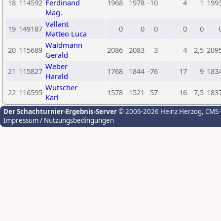
18
114592
Ferdinand
1968
1978
-10
4
1
199
Mag.
Vallant
19
149187
0
0
0
0
0
Matteo Luca
Waldmann
20
115689
2086
2083
3
4
2,5
209
Gerald
Weber
21
115827
1768
1844
-76
17
9
183
Harald
Wutscher
22
116595
1578
1521
57
16
7,5
183
Karl
Der Schachturnier-Ergebnis-Server
© 2006-2026 Heinz Herzog
, CMS
Impressum / Nutzungsbedingungen