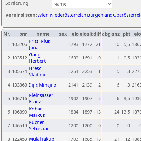
Sortierung
Vereinslisten:
Wien
Niederösterreich
Burgenland
Oberösterrei
Nr.
pnr
name
sex
elo
eloalt
diff
abg
anz
pkt
elo
Fritzl Pius
1
103206
1793
1772
21
10
5,5
186
Jun.
Gaug
2
103512
1682
1691
-9
1
0,5
183
Herbert
Hresc
3
105574
2254
2253
1
5
3
227
Vladimir
4
133868
Ilijic Mihajilo
2141
2139
2
6
3
216
Kleinsasser
5
106716
1902
1907
-5
6
3,5
193
Franz
Koban
6
106890
1884
1897
-13
24
13,5
187
Markus
Kucher
7
146519
1200
1200
0
0
0
Sebastian
8
122453
Mulaj Jakup
1703
1685
18
21
12
188