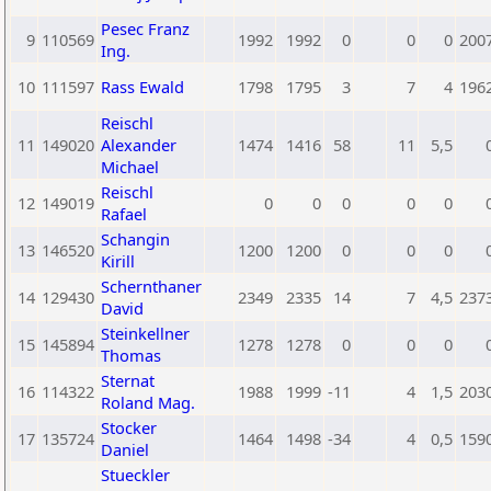
Pesec Franz
9
110569
1992
1992
0
0
0
200
Ing.
10
111597
Rass Ewald
1798
1795
3
7
4
196
Reischl
11
149020
Alexander
1474
1416
58
11
5,5
Michael
Reischl
12
149019
0
0
0
0
0
Rafael
Schangin
13
146520
1200
1200
0
0
0
Kirill
Schernthaner
14
129430
2349
2335
14
7
4,5
237
David
Steinkellner
15
145894
1278
1278
0
0
0
Thomas
Sternat
16
114322
1988
1999
-11
4
1,5
203
Roland Mag.
Stocker
17
135724
1464
1498
-34
4
0,5
159
Daniel
Stueckler