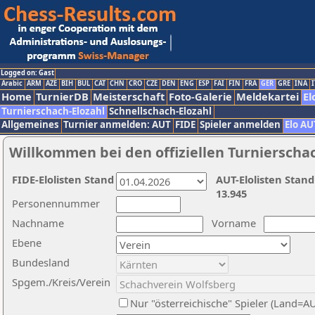
Logged on: Gast
Arabic
ARM
AZE
BIH
BUL
CAT
CHN
CRO
CZE
DEN
ENG
ESP
FAI
FIN
FRA
GER
GRE
INA
I
Home
TurnierDB
Meisterschaft
Foto-Galerie
Meldekartei
El
Turnierschach-Elozahl
Schnellschach-Elozahl
Allgemeines
Turnier anmelden: AUT
FIDE
Spieler anmelden
Elo AU
Willkommen bei den offiziellen Turnierscha
FIDE-Elolisten Stand
AUT-Elolisten Stand
13.945
Personennummer
Nachname
Vorname
Ebene
Bundesland
Spgem./Kreis/Verein
Nur "österreichische" Spieler (Land=A