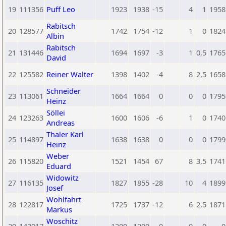
19
111356
Puff Leo
1923
1938
-15
4
1
1958
Rabitsch
20
128577
1742
1754
-12
1
0
1824
Albin
Rabitsch
21
131446
1694
1697
-3
1
0,5
1765
David
22
125582
Reiner Walter
1398
1402
-4
8
2,5
1658
Schneider
23
113061
1664
1664
0
0
0
1795
Heinz
Söllei
24
123263
1600
1606
-6
1
0
1740
Andreas
Thaler Karl
25
114897
1638
1638
0
0
0
1799
Heinz
Weber
26
115820
1521
1454
67
8
3,5
1741
Eduard
Widowitz
27
116135
1827
1855
-28
10
4
1899
Josef
Wohlfahrt
28
122817
1725
1737
-12
6
2,5
1871
Markus
Woschitz