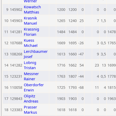
Werner
Kowatsch
9
145902
1200
1200
0
0
0
0
Matthias
Krasnik
10
145903
1265
1240
25
7
1,5
0
Manuel
Krassnig
11
141281
1484
1484
0
0
0
1478
Florian
Kuess
12
107688
1669
1695
-26
3
0,5
1765
Michael
Lerchbaumer
13
108268
1613
1660
-47
9
3,5
0
Josef
Lobnig
14
141282
1716
1662
54
23
13
1699
Tristan
Messner
15
123231
1763
1807
-44
4
0,5
1778
Rainer
Oberdorfer
16
110058
1725
1793
-68
11
4
1815
Erwin
Olipitz
17
129843
1903
1903
0
0
0
1963
Andreas
Prasser
18
123383
1618
1618
0
0
0
0
Markus