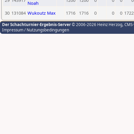
29
143917
1200
1200
0
0
0
0
Noah
30
131084
Wukoutz Max
1716
1716
0
0
0
1722
Der Schachturnier-Ergebnis-Server
© 2006-2026 Heinz Herzog
, CMS
Impressum / Nutzungsbedingungen