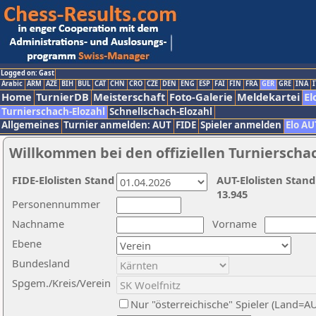
Logged on: Gast
Arabic
ARM
AZE
BIH
BUL
CAT
CHN
CRO
CZE
DEN
ENG
ESP
FAI
FIN
FRA
GER
GRE
INA
I
Home
TurnierDB
Meisterschaft
Foto-Galerie
Meldekartei
El
Turnierschach-Elozahl
Schnellschach-Elozahl
Allgemeines
Turnier anmelden: AUT
FIDE
Spieler anmelden
Elo AU
Willkommen bei den offiziellen Turnierscha
FIDE-Elolisten Stand
AUT-Elolisten Stand
13.945
Personennummer
Nachname
Vorname
Ebene
Bundesland
Spgem./Kreis/Verein
Nur "österreichische" Spieler (Land=A