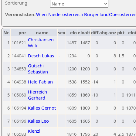
Sortierung
Vereinslisten:
Wien
Niederösterreich
Burgenland
Oberösterrei
Nr.
pnr
name
sex
elo
eloalt
diff
abg
anz
pkt
eloi
Christiansen
1
101621
1487
1487
0
0
0
0
Willi
2
144041
Desch Lukas
-
1294
0
0
8
1,5
0
Gutschi
3
134853
1200
1200
0
0
0
0
Sebastian
4
104938
Held Fabian
1538
1552
-14
1
0
0
Hierreich
5
105060
1859
1869
-10
1
0
1911
Gerhard
6
106194
Kalles Gernot
1809
1809
0
0
0
1870
7
106196
Kalles Leo
1605
1605
0
0
0
0
Kienzl
8
106583
1816
1796
20
4
2,5
1877