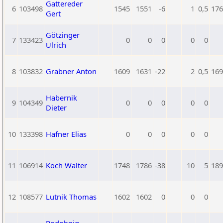
Gattereder
6
103498
1545
1551
-6
1
0,5
176
Gert
Götzinger
7
133423
0
0
0
0
0
Ulrich
8
103832
Grabner Anton
1609
1631
-22
2
0,5
169
Habernik
9
104349
0
0
0
0
0
Dieter
10
133398
Hafner Elias
0
0
0
0
0
11
106914
Koch Walter
1748
1786
-38
10
5
189
12
108577
Lutnik Thomas
1602
1602
0
0
0