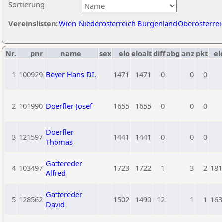
Sortierung
Vereinslisten:
Wien
Niederösterreich
Burgenland
Oberösterrei
Nr.
pnr
name
sex
elo
eloalt
diff
abg
anz
pkt
el
1
100929
Beyer Hans DI.
1471
1471
0
0
0
2
101990
Doerfler Josef
1655
1655
0
0
0
Doerfler
3
121597
1441
1441
0
0
0
Thomas
Gattereder
4
103497
1723
1722
1
3
2
181
Alfred
Gattereder
5
128562
1502
1490
12
1
1
163
David