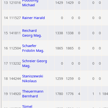
Podobnig
13
121016
1429
1429
0
0
0
Michael
14
111527
Rainer Harald
0
0
0
0
0
Reichard
15
141811
1338
1338
0
0
0
Georg Mag.
Schaefer
16
112504
1865
1865
0
0
0
Fridolin Mag.
Schreier Georg
17
113232
0
0
0
0
0
Mag.
Staniszewski
18
144244
1259
1259
0
0
0
Nikolaus
Theuermann
19
114920
1780
1776
4
1
1
184
Bernhard
Tömel