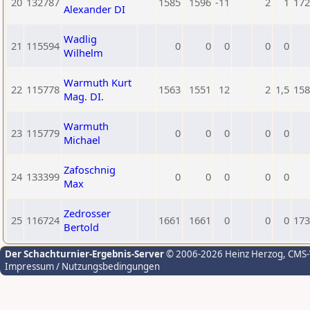
20
132787
1585
1596
-11
2
1
172
Alexander DI
Wadlig
21
115594
0
0
0
0
0
Wilhelm
Warmuth Kurt
22
115778
1563
1551
12
2
1,5
158
Mag. DI.
Warmuth
23
115779
0
0
0
0
0
Michael
Zafoschnig
24
133399
0
0
0
0
0
Max
Zedrosser
25
116724
1661
1661
0
0
0
173
Bertold
Der Schachturnier-Ergebnis-Server
© 2006-2026 Heinz Herzog
, CMS
Impressum / Nutzungsbedingungen