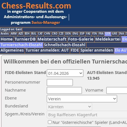
Logged on: Gast
Arabic
ARM
AZE
BIH
BUL
CAT
CHN
CRO
CZE
DEN
ENG
ESP
FAI
FIN
FRA
GER
GRE
INA
I
Home
TurnierDB
Meisterschaft
Foto-Galerie
Meldekartei
El
Turnierschach-Elozahl
Schnellschach-Elozahl
Allgemeines
Turnier anmelden: AUT
FIDE
Spieler anmelden
Elo AU
Willkommen bei den offiziellen Turnierscha
FIDE-Elolisten Stand
AUT-Elolisten Stand
13.945
Personennummer
Nachname
Vorname
Ebene
Bundesland
Spgem./Kreis/Verein
Nur "österreichische" Spieler (Land=A