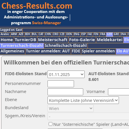
Logged on: Gast
Arabic
ARM
AZE
BIH
BUL
CAT
CHN
CRO
CZE
DEN
ENG
ESP
FAI
FIN
FRA
GER
GRE
INA
I
Home
TurnierDB
Meisterschaft
Foto-Galerie
Meldekartei
El
Turnierschach-Elozahl
Schnellschach-Elozahl
Allgemeines
Turnier anmelden: AUT
FIDE
Spieler anmelden
Elo AU
Willkommen bei den offiziellen Turnierscha
FIDE-Elolisten Stand
AUT-Elolisten Stand
8.601
Personennummer
Nachname
Vorname
Ebene
Bundesland
Spgem./Kreis/Verein
Nur "österreichische" Spieler (Land=A