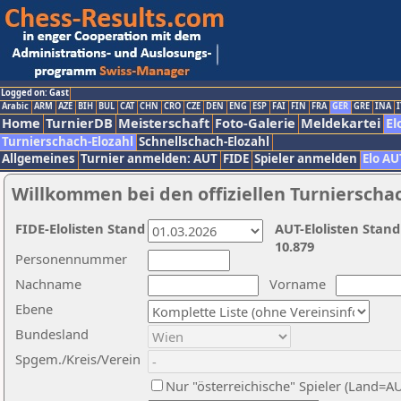
Logged on: Gast
Arabic
ARM
AZE
BIH
BUL
CAT
CHN
CRO
CZE
DEN
ENG
ESP
FAI
FIN
FRA
GER
GRE
INA
I
Home
TurnierDB
Meisterschaft
Foto-Galerie
Meldekartei
El
Turnierschach-Elozahl
Schnellschach-Elozahl
Allgemeines
Turnier anmelden: AUT
FIDE
Spieler anmelden
Elo AU
Willkommen bei den offiziellen Turnierscha
FIDE-Elolisten Stand
AUT-Elolisten Stand
10.879
Personennummer
Nachname
Vorname
Ebene
Bundesland
Spgem./Kreis/Verein
Nur "österreichische" Spieler (Land=A