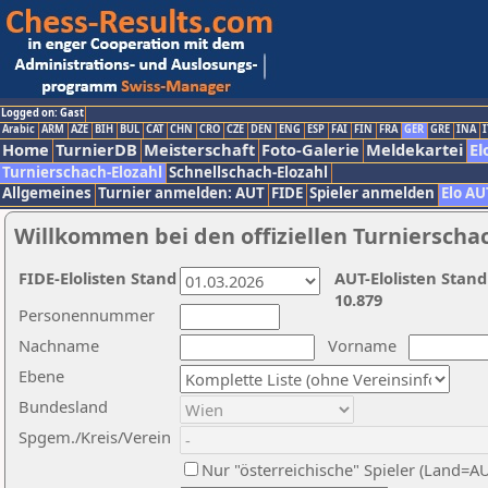
Logged on: Gast
Arabic
ARM
AZE
BIH
BUL
CAT
CHN
CRO
CZE
DEN
ENG
ESP
FAI
FIN
FRA
GER
GRE
INA
I
Home
TurnierDB
Meisterschaft
Foto-Galerie
Meldekartei
El
Turnierschach-Elozahl
Schnellschach-Elozahl
Allgemeines
Turnier anmelden: AUT
FIDE
Spieler anmelden
Elo AU
Willkommen bei den offiziellen Turnierscha
FIDE-Elolisten Stand
AUT-Elolisten Stand
10.879
Personennummer
Nachname
Vorname
Ebene
Bundesland
Spgem./Kreis/Verein
Nur "österreichische" Spieler (Land=A