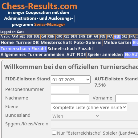
Logged on: Gast
Arabic
ARM
AZE
BIH
BUL
CAT
CHN
CRO
CZE
DEN
ENG
ESP
FAI
FIN
FRA
GER
GRE
INA
I
Home
TurnierDB
Meisterschaft
Foto-Galerie
Meldekartei
El
Turnierschach-Elozahl
Schnellschach-Elozahl
Allgemeines
Turnier anmelden: AUT
FIDE
Spieler anmelden
Elo AU
Willkommen bei den offiziellen Turnierscha
FIDE-Elolisten Stand
AUT-Elolisten Stand
7.518
Personennummer
Nachname
Vorname
Ebene
Bundesland
Spgem./Kreis/Verein
Nur "österreichische" Spieler (Land=A