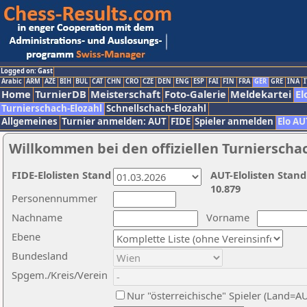
Logged on: Gast
Arabic
ARM
AZE
BIH
BUL
CAT
CHN
CRO
CZE
DEN
ENG
ESP
FAI
FIN
FRA
GER
GRE
INA
I
Home
TurnierDB
Meisterschaft
Foto-Galerie
Meldekartei
El
Turnierschach-Elozahl
Schnellschach-Elozahl
Allgemeines
Turnier anmelden: AUT
FIDE
Spieler anmelden
Elo AU
Willkommen bei den offiziellen Turnierscha
FIDE-Elolisten Stand
AUT-Elolisten Stand
10.879
Personennummer
Nachname
Vorname
Ebene
Bundesland
Spgem./Kreis/Verein
Nur "österreichische" Spieler (Land=A