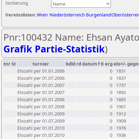
Sortierung
Vereinslisten:
Wien
Niederösterreich
Burgenland
Oberösterrei
Pnr:100432 Name: Ehsan Ayatol
Grafik Partie-Statistik
)
tnr
St
turnier
bdld
rd
datum
f
K
erg
elo+/-
gegn
Elozahl per 01.01.2006
0
1831
Elozahl per 01.07.2006
0
1837
Elozahl per 01.01.2007
0
1737
Elozahl per 01.07.2007
0
1892
Elozahl per 01.01.2008
0
1885
Elozahl per 01.07.2008
0
1901
Elozahl per 01.01.2009
0
1912
Elozahl per 01.07.2009
0
1909
Elozahl per 01.01.2010
0
1976
Elozahl per 01.07.2010
0
1936