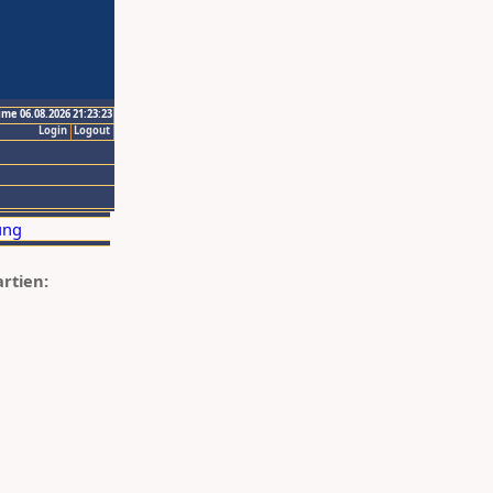
ime 06.08.2026 21:23:23
Login
Logout
artien: