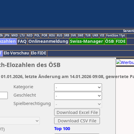
Servert
TA
JPN
MKD
LTU
NED
POL
POR
ROU
RUS
SRB
SVK
SWE
TUR
UKR
VIE
FontSize:11pt
ozahlen
FAQ
Onlineanmeldung
Swiss-Manager
ÖSB
FIDE
T
Elo Vorschau
Elo FIDE
ch-Elozahlen des ÖSB
 01.01.2026, letzte Änderung am 14.01.2026 09:08, gewertete P
Kategorie
Geschlecht
Spielberechtigung
Top 100
UT)