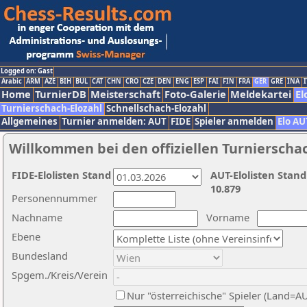
Logged on: Gast
Arabic
ARM
AZE
BIH
BUL
CAT
CHN
CRO
CZE
DEN
ENG
ESP
FAI
FIN
FRA
GER
GRE
INA
I
Home
TurnierDB
Meisterschaft
Foto-Galerie
Meldekartei
El
Turnierschach-Elozahl
Schnellschach-Elozahl
Allgemeines
Turnier anmelden: AUT
FIDE
Spieler anmelden
Elo AU
Willkommen bei den offiziellen Turnierscha
FIDE-Elolisten Stand
AUT-Elolisten Stand
10.879
Personennummer
Nachname
Vorname
Ebene
Bundesland
Spgem./Kreis/Verein
Nur "österreichische" Spieler (Land=A