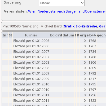
Sortierung
Vereinslisten:
Wien
Niederösterreich
Burgenland
Oberösterrei
Pnr:100580 Name: Ing. Michael Bartl (
Grafik Elo-Zeitreihe
,
Graf
tnr
St
turnier
bdld
rd
datum
f
K
erg
elo+/-
gegn
Elozahl per 01.01.2006
0
1768
Elozahl per 01.07.2006
0
1767
Elozahl per 01.01.2007
0
1734
Elozahl per 01.07.2007
0
1786
Elozahl per 01.01.2008
0
1806
Elozahl per 01.07.2008
0
1809
Elozahl per 01.01.2009
0
1792
Elozahl per 01.07.2009
0
1817
Elozahl per 01.01.2010
0
1795
Elozahl per 01.07.2010
0
1797
Elozahl per 01.01.2011
0
1796
Elozahl per 01.07.2011
0
1823
Elozahl per 01.01.2012
0
1823