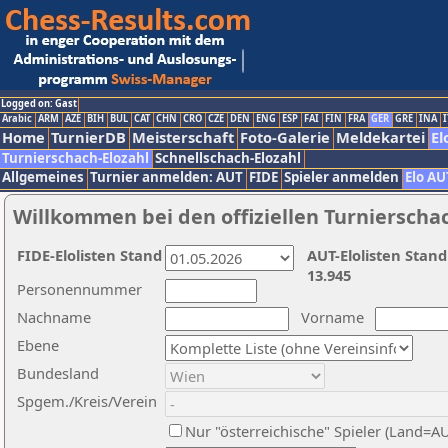
Logged on: Gast
Arabic
ARM
AZE
BIH
BUL
CAT
CHN
CRO
CZE
DEN
ENG
ESP
FAI
FIN
FRA
GER
GRE
INA
I
Home
TurnierDB
Meisterschaft
Foto-Galerie
Meldekartei
El
Turnierschach-Elozahl
Schnellschach-Elozahl
Allgemeines
Turnier anmelden: AUT
FIDE
Spieler anmelden
Elo AU
Willkommen bei den offiziellen Turnierscha
FIDE-Elolisten Stand
AUT-Elolisten Stand
13.945
Personennummer
Nachname
Vorname
Ebene
Bundesland
Spgem./Kreis/Verein
Nur "österreichische" Spieler (Land=A