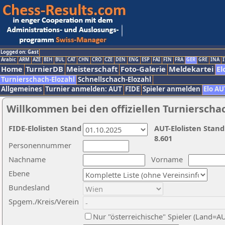
Logged on: Gast
Arabic
ARM
AZE
BIH
BUL
CAT
CHN
CRO
CZE
DEN
ENG
ESP
FAI
FIN
FRA
GER
GRE
INA
I
Home
TurnierDB
Meisterschaft
Foto-Galerie
Meldekartei
El
Turnierschach-Elozahl
Schnellschach-Elozahl
Allgemeines
Turnier anmelden: AUT
FIDE
Spieler anmelden
Elo AU
Willkommen bei den offiziellen Turnierscha
FIDE-Elolisten Stand
AUT-Elolisten Stand
8.601
Personennummer
Nachname
Vorname
Ebene
Bundesland
Spgem./Kreis/Verein
Nur "österreichische" Spieler (Land=A