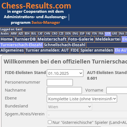
Logged on: Gast
Arabic
ARM
AZE
BIH
BUL
CAT
CHN
CRO
CZE
DEN
ENG
ESP
FAI
FIN
FRA
GER
GRE
INA
I
Home
TurnierDB
Meisterschaft
Foto-Galerie
Meldekartei
El
Turnierschach-Elozahl
Schnellschach-Elozahl
Allgemeines
Turnier anmelden: AUT
FIDE
Spieler anmelden
Elo AU
Willkommen bei den offiziellen Turnierscha
FIDE-Elolisten Stand
AUT-Elolisten Stand
8.601
Personennummer
Nachname
Vorname
Ebene
Bundesland
Spgem./Kreis/Verein
Nur "österreichische" Spieler (Land=A