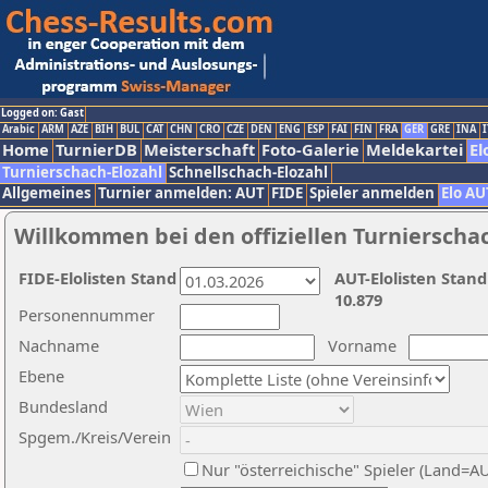
Logged on: Gast
Arabic
ARM
AZE
BIH
BUL
CAT
CHN
CRO
CZE
DEN
ENG
ESP
FAI
FIN
FRA
GER
GRE
INA
I
Home
TurnierDB
Meisterschaft
Foto-Galerie
Meldekartei
El
Turnierschach-Elozahl
Schnellschach-Elozahl
Allgemeines
Turnier anmelden: AUT
FIDE
Spieler anmelden
Elo AU
Willkommen bei den offiziellen Turnierscha
FIDE-Elolisten Stand
AUT-Elolisten Stand
10.879
Personennummer
Nachname
Vorname
Ebene
Bundesland
Spgem./Kreis/Verein
Nur "österreichische" Spieler (Land=A