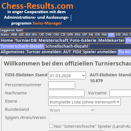
Logged on: Gast
Arabic
ARM
AZE
BIH
BUL
CAT
CHN
CRO
CZE
DEN
ENG
ESP
FAI
FIN
FRA
GER
GRE
INA
I
Home
TurnierDB
Meisterschaft
Foto-Galerie
Meldekartei
El
Turnierschach-Elozahl
Schnellschach-Elozahl
Allgemeines
Turnier anmelden: AUT
FIDE
Spieler anmelden
Elo AU
Willkommen bei den offiziellen Turnierscha
FIDE-Elolisten Stand
AUT-Elolisten Stand
10.879
Personennummer
Nachname
Vorname
Ebene
Bundesland
Spgem./Kreis/Verein
Nur "österreichische" Spieler (Land=A