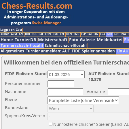
Logged on: Gast
Arabic
ARM
AZE
BIH
BUL
CAT
CHN
CRO
CZE
DEN
ENG
ESP
FAI
FIN
FRA
GER
GRE
INA
I
Home
TurnierDB
Meisterschaft
Foto-Galerie
Meldekartei
El
Turnierschach-Elozahl
Schnellschach-Elozahl
Allgemeines
Turnier anmelden: AUT
FIDE
Spieler anmelden
Elo AU
Willkommen bei den offiziellen Turnierscha
FIDE-Elolisten Stand
AUT-Elolisten Stand
10.879
Personennummer
Nachname
Vorname
Ebene
Bundesland
Spgem./Kreis/Verein
Nur "österreichische" Spieler (Land=A