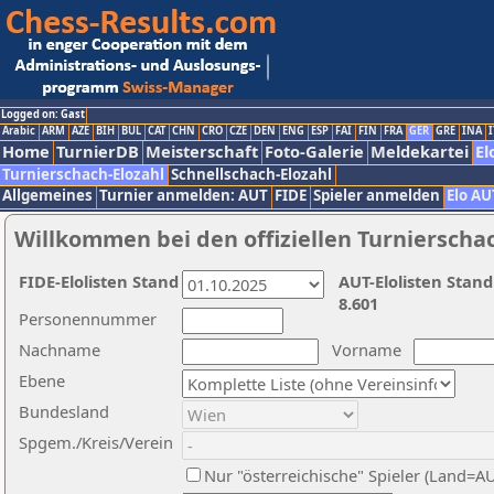
Logged on: Gast
Arabic
ARM
AZE
BIH
BUL
CAT
CHN
CRO
CZE
DEN
ENG
ESP
FAI
FIN
FRA
GER
GRE
INA
I
Home
TurnierDB
Meisterschaft
Foto-Galerie
Meldekartei
El
Turnierschach-Elozahl
Schnellschach-Elozahl
Allgemeines
Turnier anmelden: AUT
FIDE
Spieler anmelden
Elo AU
Willkommen bei den offiziellen Turnierscha
FIDE-Elolisten Stand
AUT-Elolisten Stand
8.601
Personennummer
Nachname
Vorname
Ebene
Bundesland
Spgem./Kreis/Verein
Nur "österreichische" Spieler (Land=A