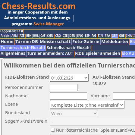
Logged on: Gast
Arabic
ARM
AZE
BIH
BUL
CAT
CHN
CRO
CZE
DEN
ENG
ESP
FAI
FIN
FRA
GER
GRE
INA
I
Home
TurnierDB
Meisterschaft
Foto-Galerie
Meldekartei
El
Turnierschach-Elozahl
Schnellschach-Elozahl
Allgemeines
Turnier anmelden: AUT
FIDE
Spieler anmelden
Elo AU
Willkommen bei den offiziellen Turnierscha
FIDE-Elolisten Stand
AUT-Elolisten Stand
10.879
Personennummer
Nachname
Vorname
Ebene
Bundesland
Spgem./Kreis/Verein
Nur "österreichische" Spieler (Land=A