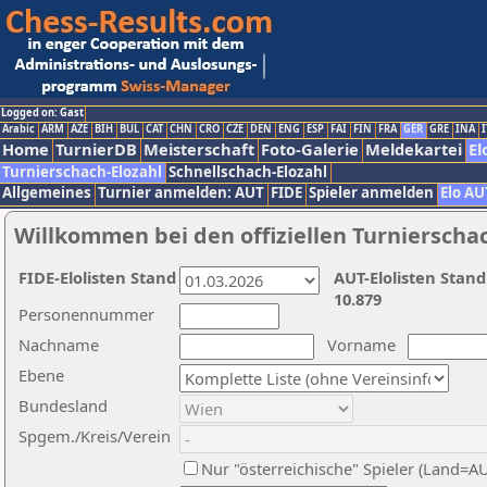
Logged on: Gast
Arabic
ARM
AZE
BIH
BUL
CAT
CHN
CRO
CZE
DEN
ENG
ESP
FAI
FIN
FRA
GER
GRE
INA
I
Home
TurnierDB
Meisterschaft
Foto-Galerie
Meldekartei
El
Turnierschach-Elozahl
Schnellschach-Elozahl
Allgemeines
Turnier anmelden: AUT
FIDE
Spieler anmelden
Elo AU
Willkommen bei den offiziellen Turnierscha
FIDE-Elolisten Stand
AUT-Elolisten Stand
10.879
Personennummer
Nachname
Vorname
Ebene
Bundesland
Spgem./Kreis/Verein
Nur "österreichische" Spieler (Land=A