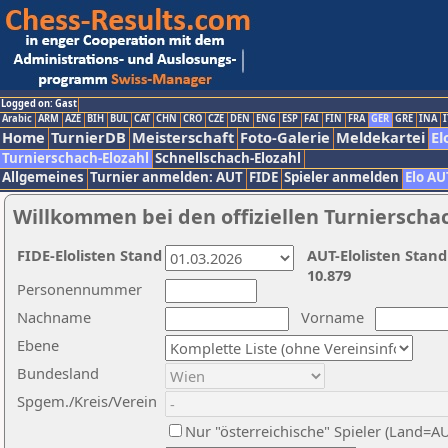
Logged on: Gast
Arabic
ARM
AZE
BIH
BUL
CAT
CHN
CRO
CZE
DEN
ENG
ESP
FAI
FIN
FRA
GER
GRE
INA
I
Home
TurnierDB
Meisterschaft
Foto-Galerie
Meldekartei
El
Turnierschach-Elozahl
Schnellschach-Elozahl
Allgemeines
Turnier anmelden: AUT
FIDE
Spieler anmelden
Elo AU
Willkommen bei den offiziellen Turnierscha
FIDE-Elolisten Stand
AUT-Elolisten Stand
10.879
Personennummer
Nachname
Vorname
Ebene
Bundesland
Spgem./Kreis/Verein
Nur "österreichische" Spieler (Land=A