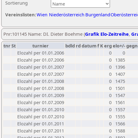
Sortierung
Vereinslisten:
Wien
Niederösterreich
Burgenland
Oberösterrei
Pnr:101145 Name: DI. Dieter Boehme (
Grafik Elo-Zeitreihe
,
Gra
tnr
St
turnier
bdld
rd
datum
f
K
erg
elo+/-
gegn
Elozahl per 01.01.2006
0
0
Elozahl per 01.07.2006
0
1385
Elozahl per 01.01.2007
0
1396
Elozahl per 01.07.2007
0
1407
Elozahl per 01.01.2008
0
1475
Elozahl per 01.07.2008
0
1501
Elozahl per 01.01.2009
0
1547
Elozahl per 01.07.2009
0
1561
Elozahl per 01.01.2010
0
1557
Elozahl per 01.07.2010
0
1555
Elozahl per 01.01.2011
0
1566
Elozahl per 01.07.2011
0
1588
Elozahl per 01.01.2012
0
1592