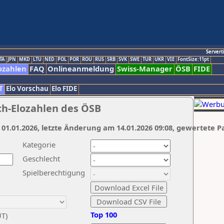
Servert
TA
JPN
MKD
LTU
NED
POL
POR
ROU
RUS
SRB
SVK
SWE
TUR
UKR
VIE
FontSize:11pt
ozahlen
FAQ
Onlineanmeldung
Swiss-Manager
ÖSB
FIDE
T
Elo Vorschau
Elo FIDE
ch-Elozahlen des ÖSB
 01.01.2026, letzte Änderung am 14.01.2026 09:08, gewertete P
Kategorie
Geschlecht
Spielberechtigung
Top 100
UT)