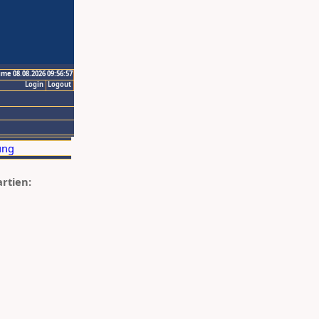
ime 08.08.2026 09:56:57
Login
Logout
artien: