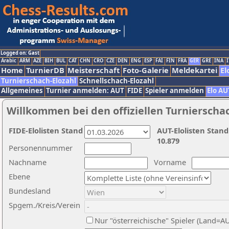
Logged on: Gast
Arabic
ARM
AZE
BIH
BUL
CAT
CHN
CRO
CZE
DEN
ENG
ESP
FAI
FIN
FRA
GER
GRE
INA
I
Home
TurnierDB
Meisterschaft
Foto-Galerie
Meldekartei
El
Turnierschach-Elozahl
Schnellschach-Elozahl
Allgemeines
Turnier anmelden: AUT
FIDE
Spieler anmelden
Elo AU
Willkommen bei den offiziellen Turnierscha
FIDE-Elolisten Stand
AUT-Elolisten Stand
10.879
Personennummer
Nachname
Vorname
Ebene
Bundesland
Spgem./Kreis/Verein
Nur "österreichische" Spieler (Land=A