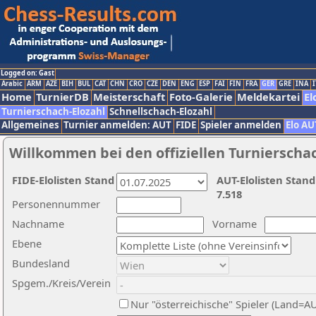
Logged on: Gast
Arabic
ARM
AZE
BIH
BUL
CAT
CHN
CRO
CZE
DEN
ENG
ESP
FAI
FIN
FRA
GER
GRE
INA
I
Home
TurnierDB
Meisterschaft
Foto-Galerie
Meldekartei
El
Turnierschach-Elozahl
Schnellschach-Elozahl
Allgemeines
Turnier anmelden: AUT
FIDE
Spieler anmelden
Elo AU
Willkommen bei den offiziellen Turnierscha
FIDE-Elolisten Stand
AUT-Elolisten Stand
7.518
Personennummer
Nachname
Vorname
Ebene
Bundesland
Spgem./Kreis/Verein
Nur "österreichische" Spieler (Land=A