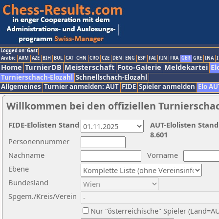
Logged on: Gast
Arabic
ARM
AZE
BIH
BUL
CAT
CHN
CRO
CZE
DEN
ENG
ESP
FAI
FIN
FRA
GER
GRE
INA
I
Home
TurnierDB
Meisterschaft
Foto-Galerie
Meldekartei
El
Turnierschach-Elozahl
Schnellschach-Elozahl
Allgemeines
Turnier anmelden: AUT
FIDE
Spieler anmelden
Elo AU
Willkommen bei den offiziellen Turnierscha
FIDE-Elolisten Stand
AUT-Elolisten Stand
8.601
Personennummer
Nachname
Vorname
Ebene
Bundesland
Spgem./Kreis/Verein
Nur "österreichische" Spieler (Land=A