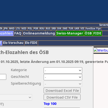
Servert
TA
JPN
MKD
LTU
NED
POL
POR
ROU
RUS
SRB
SVK
SWE
TUR
UKR
VIE
FontSize:11pt
ozahlen
FAQ
Onlineanmeldung
Swiss-Manager
ÖSB
FIDE
T
Elo Vorschau
Elo FIDE
ch-Elozahlen des ÖSB
 01.10.2025, letzte Änderung am 01.10.2025 09:19, gewertete P
Kategorie
Geschlecht
Spielberechtigung
Top 100
UT)