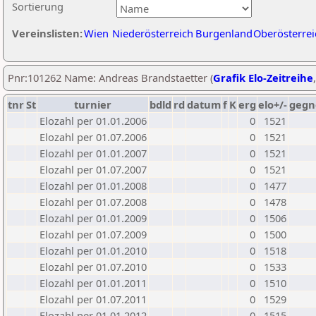
Sortierung
Vereinslisten:
Wien
Niederösterreich
Burgenland
Oberösterrei
Pnr:101262 Name: Andreas Brandstaetter (
Grafik Elo-Zeitreihe
tnr
St
turnier
bdld
rd
datum
f
K
erg
elo+/-
gegn
Elozahl per 01.01.2006
0
1521
Elozahl per 01.07.2006
0
1521
Elozahl per 01.01.2007
0
1521
Elozahl per 01.07.2007
0
1521
Elozahl per 01.01.2008
0
1477
Elozahl per 01.07.2008
0
1478
Elozahl per 01.01.2009
0
1506
Elozahl per 01.07.2009
0
1500
Elozahl per 01.01.2010
0
1518
Elozahl per 01.07.2010
0
1533
Elozahl per 01.01.2011
0
1510
Elozahl per 01.07.2011
0
1529
Elozahl per 01.01.2012
0
1515