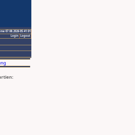
ime 07.08.2026 05:41:01
Login
Logout
artien: