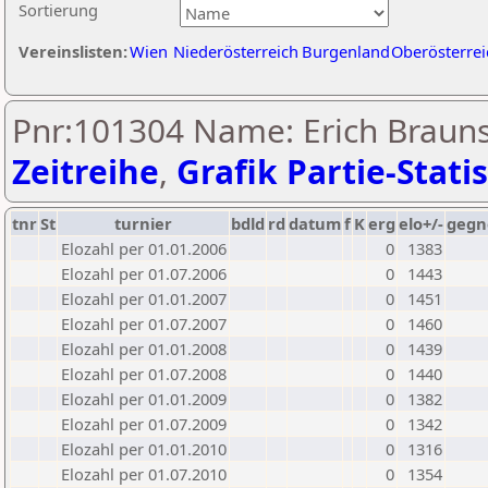
Sortierung
Vereinslisten:
Wien
Niederösterreich
Burgenland
Oberösterrei
Pnr:101304 Name: Erich Brauns
Zeitreihe
,
Grafik Partie-Statis
tnr
St
turnier
bdld
rd
datum
f
K
erg
elo+/-
gegn
Elozahl per 01.01.2006
0
1383
Elozahl per 01.07.2006
0
1443
Elozahl per 01.01.2007
0
1451
Elozahl per 01.07.2007
0
1460
Elozahl per 01.01.2008
0
1439
Elozahl per 01.07.2008
0
1440
Elozahl per 01.01.2009
0
1382
Elozahl per 01.07.2009
0
1342
Elozahl per 01.01.2010
0
1316
Elozahl per 01.07.2010
0
1354