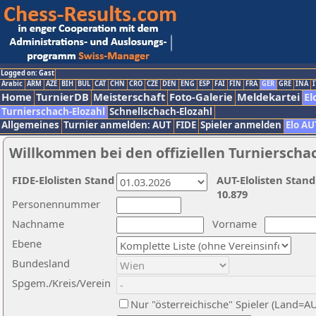
Logged on: Gast
Arabic
ARM
AZE
BIH
BUL
CAT
CHN
CRO
CZE
DEN
ENG
ESP
FAI
FIN
FRA
GER
GRE
INA
I
Home
TurnierDB
Meisterschaft
Foto-Galerie
Meldekartei
El
Turnierschach-Elozahl
Schnellschach-Elozahl
Allgemeines
Turnier anmelden: AUT
FIDE
Spieler anmelden
Elo AU
Willkommen bei den offiziellen Turnierscha
FIDE-Elolisten Stand
AUT-Elolisten Stand
10.879
Personennummer
Nachname
Vorname
Ebene
Bundesland
Spgem./Kreis/Verein
Nur "österreichische" Spieler (Land=A